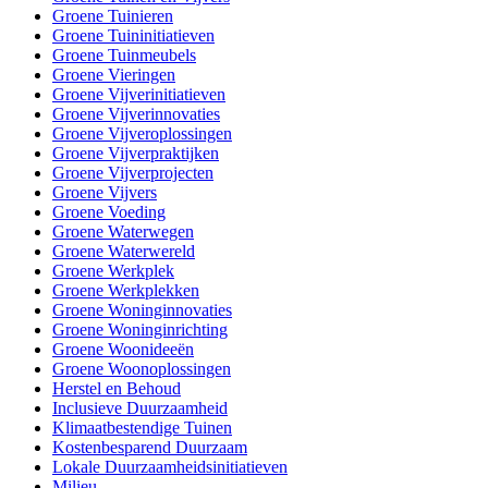
Groene Tuinieren
Groene Tuininitiatieven
Groene Tuinmeubels
Groene Vieringen
Groene Vijverinitiatieven
Groene Vijverinnovaties
Groene Vijveroplossingen
Groene Vijverpraktijken
Groene Vijverprojecten
Groene Vijvers
Groene Voeding
Groene Waterwegen
Groene Waterwereld
Groene Werkplek
Groene Werkplekken
Groene Woninginnovaties
Groene Woninginrichting
Groene Woonideeën
Groene Woonoplossingen
Herstel en Behoud
Inclusieve Duurzaamheid
Klimaatbestendige Tuinen
Kostenbesparend Duurzaam
Lokale Duurzaamheidsinitiatieven
Milieu