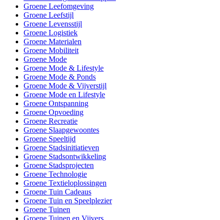
Groene Leefomgeving
Groene Leefstijl
Groene Levensstijl
Groene Logistiek
Groene Materialen
Groene Mobiliteit
Groene Mode
Groene Mode & Lifestyle
Groene Mode & Ponds
Groene Mode & Vijverstijl
Groene Mode en Lifestyle
Groene Ontspanning
Groene Opvoeding
Groene Recreatie
Groene Slaapgewoontes
Groene Speeltijd
Groene Stadsinitiatieven
Groene Stadsontwikkeling
Groene Stadsprojecten
Groene Technologie
Groene Textieloplossingen
Groene Tuin Cadeaus
Groene Tuin en Speelplezier
Groene Tuinen
Groene Tuinen en Vijvers