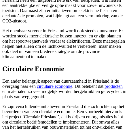
Friesland heeft een uitgebreid netwerk van fietspaden, wat fietsen
een aantrekkelijke en veilige optie maakt voor zowel inwoners als
toeristen. Daarnaast zijn er initiatieven om elektrische fietsen en
deelauto’s te promoten, wat bijdraagt aan een vermindering van de
CO2-uitstoot.
Het openbaar vervoer in Friesland wordt ook steeds duurzamer. Er
worden steeds meer elektrische bussen ingezet, en er zijn plannen
om het spoorwegnetwerk verder te elektrificeren. Deze maatregelen
helpen niet alleen om de luchtkwaliteit te verbeteren, maar maken
ook deel uit van een bredere strategie om de provincie
klimaatneutraal te maken.
Circulaire Economie
Een ander belangrijk aspect van duurzaamheid in Friesland is de
overgang naar een
circulaire economie
. Dit betekent dat
producten
en materialen zo veel mogelijk worden hergebruikt en gerecycled, in
plaats van weggegooid.
Er zijn verschillende initiatieven in Friesland die zich richten op het
bevorderen van een circulaire economie. Een voorbeeld hiervan is
het project ‘Circulair Friesland’, dat bedrijven en organisaties helpt
om circulaire bedrijfsmodellen te implementeren. Dit omvat alles
van het hergebruiken van bouwmaterialen tot het ontwikkelen van