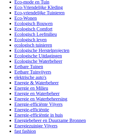
Eco-mode en Tuin
Eco-Vriendelijke Kleding
Eco-vriendelijke Tuinieren
Eco-Wonen
Ecologisch Bouwen
Ecologisch Comfort
Ecologisch Leefmilieu
Ecologisch leven
ecologisch tuinieren
Ecologische Herstelprojecten
Ecologische Uitdagingen
Ecologische Waterbeheer
Eetbare Tuinen
Eetbare Tuinvijvers
elektrische auto's
Energie & Waterbeheer
Energie en Milieu
Energie en Waterbeheer
Energie en Waterbeheersing
Energie-efficiënte Vijvers
Energie-efficiëntie
Energie-efficiëntie in huis
Energiebeheer en Duurzame Bronnen
Energiezuinige Vijvers
fast fashion