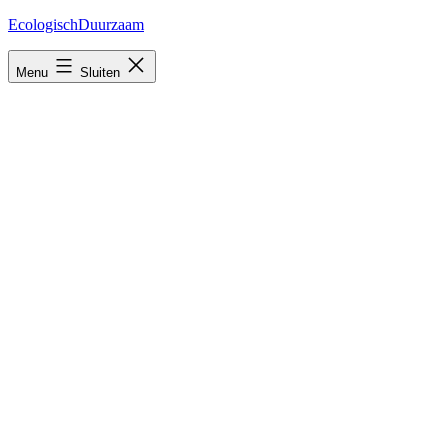
Ga
EcologischDuurzaam
naar
de
Menu
Sluiten
inhoud