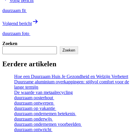
Vorig bericht
navigatie
duurzaam fit
Volgend bericht
duurzaam foto
Zoeken
Zoeken
Eerdere artikelen
Hoe een Duurzaam Huis Je Gezondheid en Welzijn Verbetert
Duurzame aluminium overkappingen: stijlvol comfort voor de
lange termijn
De waarde van metaalrecycling
duurzaam oosterhout
duurzaam ontwerpen
duurzaam op vakantie
duurzaam ondernemen betekenis
duurzaam onderwijs
duurzaam ondernemen voorbeelden
duurzaam ontwricht