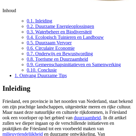
Inhoud
0.1.
Inleiding
0.2.
Duurzame Energieoplossingen
0.3.
Waterbeheer en Biodiversiteit
0.4.
Ecologisch Tuinieren en Landbouw
0.5.
Duurzaam Vervoer
0.6.
Circulaire Economie
0.7.
Onderwijs en Bewustwording
0.8.
Toerisme en Duurzaamheid
0.9.
Gemeenschapsinitiatieven en Samenwerking
0.10.
Conclusie
1.
Ontvang Duurzame Tips
Inleiding
Friesland, een provincie in het noorden van Nederland, staat bekend
om zijn prachtige landschappen, uitgestrekte meren en rijke cultuur.
Maar naast deze natuurlijke en culturele rijkdommen, is Friesland
ook een voorloper op het gebied van
duurzaamheid
. In dit artikel
zullen we dieper ingaan op de verschillende initiatieven en
praktijken die Friesland tot een voorbeeld maken van
milieuvriendelijkheid
en duurzame ontwikkeling. Van