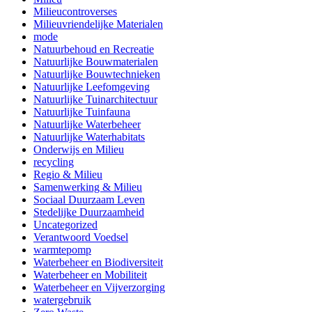
Milieucontroverses
Milieuvriendelijke Materialen
mode
Natuurbehoud en Recreatie
Natuurlijke Bouwmaterialen
Natuurlijke Bouwtechnieken
Natuurlijke Leefomgeving
Natuurlijke Tuinarchitectuur
Natuurlijke Tuinfauna
Natuurlijke Waterbeheer
Natuurlijke Waterhabitats
Onderwijs en Milieu
recycling
Regio & Milieu
Samenwerking & Milieu
Sociaal Duurzaam Leven
Stedelijke Duurzaamheid
Uncategorized
Verantwoord Voedsel
warmtepomp
Waterbeheer en Biodiversiteit
Waterbeheer en Mobiliteit
Waterbeheer en Vijverzorging
watergebruik