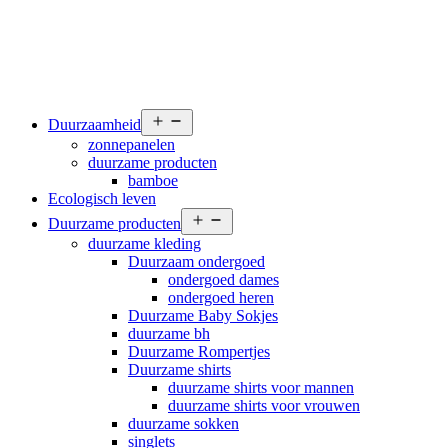
Open
Duurzaamheid
menu
zonnepanelen
duurzame producten
bamboe
Ecologisch leven
Open
Duurzame producten
menu
duurzame kleding
Duurzaam ondergoed
ondergoed dames
ondergoed heren
Duurzame Baby Sokjes
duurzame bh
Duurzame Rompertjes
Duurzame shirts
duurzame shirts voor mannen
duurzame shirts voor vrouwen
duurzame sokken
singlets