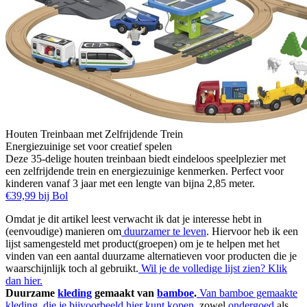
Houten Treinbaan met Zelfrijdende Trein
Energiezuinige set voor creatief spelen
Deze 35-delige houten treinbaan biedt eindeloos speelplezier met
een zelfrijdende trein en energiezuinige kenmerken. Perfect voor
kinderen vanaf 3 jaar met een lengte van bijna 2,85 meter.
€39,99 bij Bol
Omdat je dit artikel leest verwacht ik dat je interesse hebt in
(eenvoudige) manieren om
duurzamer te leven
. Hiervoor heb ik een
lijst samengesteld met product(groepen) om je te helpen met het
vinden van een aantal duurzame alternatieven voor producten die je
waarschijnlijk toch al gebruikt.
Wil je de volledige lijst zien? Klik
dan hier.
Duurzame
kleding
gemaakt van
bamboe
.
Van bamboe gemaakte
kleding, die je bijvoorbeeld hier kunt kopen
, zowel
ondergoed
als