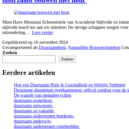
Must-Have Monzana Schoenenrek van Acaciahout Stijlvolle en ruime 
stijlvolle touch toe aan uw interieur. De stevige schappen zorgen vo
duurzaam
uitzondering.…
Lees verder
bouwen
Gepubliceerd op
16 november 2024
met
Gecategoriseerd als
Duurzaamheid
,
Natuurlijke Bouwtechnieken
Get
hout
Zoeken
Zoeken
Eerdere artikelen
Hoe een Duurzaam Huis Je Gezondheid en Welzijn Verbetert
Duurzame aluminium overkappingen: stijlvol comfort voor de l
De waarde van metaalrecycling
duurzaam oosterhout
duurzaam ontwerpen
duurzaam op vakantie
duurzaam ondernemen betekenis
duurzaam onderwijs
duurzaam ondernemen voorbeelden