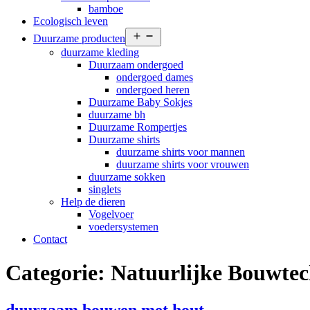
bamboe
Ecologisch leven
Open
Duurzame producten
menu
duurzame kleding
Duurzaam ondergoed
ondergoed dames
ondergoed heren
Duurzame Baby Sokjes
duurzame bh
Duurzame Rompertjes
Duurzame shirts
duurzame shirts voor mannen
duurzame shirts voor vrouwen
duurzame sokken
singlets
Help de dieren
Vogelvoer
voedersystemen
Contact
Categorie:
Natuurlijke Bouwte
duurzaam bouwen met hout