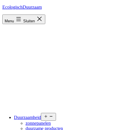
Ga
EcologischDuurzaam
naar
de
Menu
Sluiten
inhoud
Open
Duurzaamheid
menu
zonnepanelen
duurzame producten