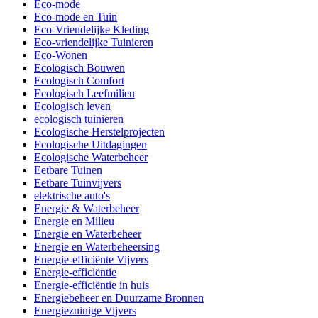
Eco-mode
Eco-mode en Tuin
Eco-Vriendelijke Kleding
Eco-vriendelijke Tuinieren
Eco-Wonen
Ecologisch Bouwen
Ecologisch Comfort
Ecologisch Leefmilieu
Ecologisch leven
ecologisch tuinieren
Ecologische Herstelprojecten
Ecologische Uitdagingen
Ecologische Waterbeheer
Eetbare Tuinen
Eetbare Tuinvijvers
elektrische auto's
Energie & Waterbeheer
Energie en Milieu
Energie en Waterbeheer
Energie en Waterbeheersing
Energie-efficiënte Vijvers
Energie-efficiëntie
Energie-efficiëntie in huis
Energiebeheer en Duurzame Bronnen
Energiezuinige Vijvers