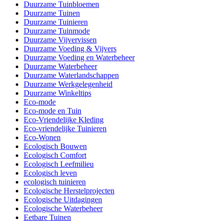
Duurzame Tuinbloemen
Duurzame Tuinen
Duurzame Tuinieren
Duurzame Tuinmode
Duurzame Vijvervissen
Duurzame Voeding & Vijvers
Duurzame Voeding en Waterbeheer
Duurzame Waterbeheer
Duurzame Waterlandschappen
Duurzame Werkgelegenheid
Duurzame Winkeltips
Eco-mode
Eco-mode en Tuin
Eco-Vriendelijke Kleding
Eco-vriendelijke Tuinieren
Eco-Wonen
Ecologisch Bouwen
Ecologisch Comfort
Ecologisch Leefmilieu
Ecologisch leven
ecologisch tuinieren
Ecologische Herstelprojecten
Ecologische Uitdagingen
Ecologische Waterbeheer
Eetbare Tuinen