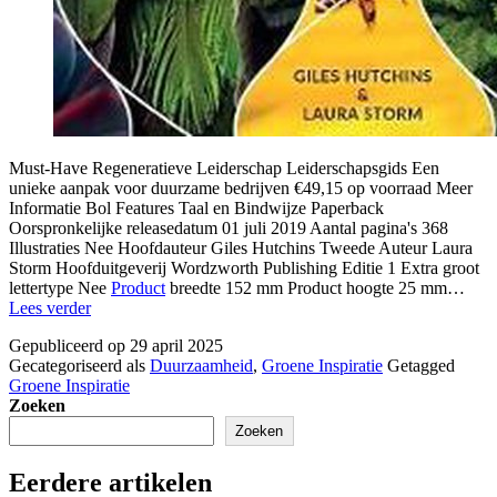
Must-Have Regeneratieve Leiderschap Leiderschapsgids Een
unieke aanpak voor duurzame bedrijven €49,15 op voorraad Meer
Informatie Bol Features Taal en Bindwijze Paperback
Oorspronkelijke releasedatum 01 juli 2019 Aantal pagina's 368
Illustraties Nee Hoofdauteur Giles Hutchins Tweede Auteur Laura
Storm Hoofduitgeverij Wordzworth Publishing Editie 1 Extra groot
lettertype Nee
Product
breedte 152 mm Product hoogte 25 mm…
duurzaam
Lees verder
leiderschap
Gepubliceerd op
29 april 2025
Gecategoriseerd als
Duurzaamheid
,
Groene Inspiratie
Getagged
Groene Inspiratie
Zoeken
Zoeken
Eerdere artikelen