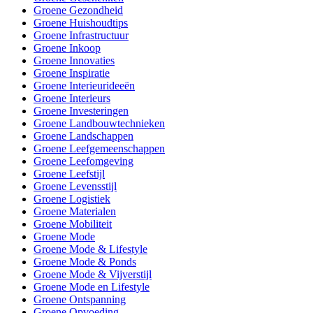
Groene Gezondheid
Groene Huishoudtips
Groene Infrastructuur
Groene Inkoop
Groene Innovaties
Groene Inspiratie
Groene Interieurideeën
Groene Interieurs
Groene Investeringen
Groene Landbouwtechnieken
Groene Landschappen
Groene Leefgemeenschappen
Groene Leefomgeving
Groene Leefstijl
Groene Levensstijl
Groene Logistiek
Groene Materialen
Groene Mobiliteit
Groene Mode
Groene Mode & Lifestyle
Groene Mode & Ponds
Groene Mode & Vijverstijl
Groene Mode en Lifestyle
Groene Ontspanning
Groene Opvoeding