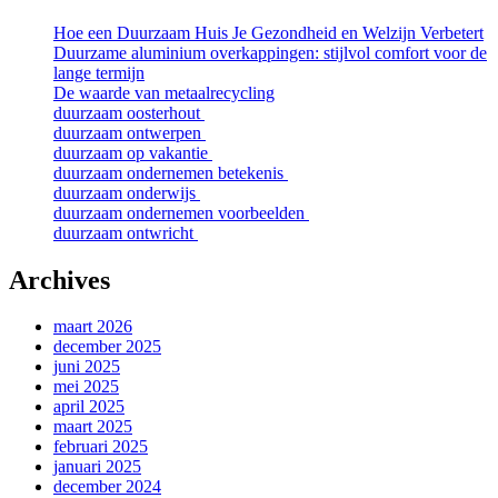
Hoe een Duurzaam Huis Je Gezondheid en Welzijn Verbetert
Duurzame aluminium overkappingen: stijlvol comfort voor de
lange termijn
De waarde van metaalrecycling
duurzaam oosterhout
duurzaam ontwerpen
duurzaam op vakantie
duurzaam ondernemen betekenis
duurzaam onderwijs
duurzaam ondernemen voorbeelden
duurzaam ontwricht
Archives
maart 2026
december 2025
juni 2025
mei 2025
april 2025
maart 2025
februari 2025
januari 2025
december 2024