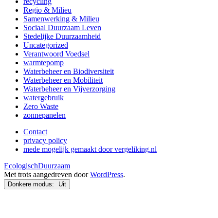
recycling
Regio & Milieu
Samenwerking & Milieu
Sociaal Duurzaam Leven
Stedelijke Duurzaamheid
Uncategorized
Verantwoord Voedsel
warmtepomp
Waterbeheer en Biodiversiteit
Waterbeheer en Mobiliteit
Waterbeheer en Vijverzorging
watergebruik
Zero Waste
zonnepanelen
Contact
privacy policy
mede mogelijk gemaakt door vergeliking.nl
EcologischDuurzaam
Met trots aangedreven door
WordPress
.
Donkere modus: