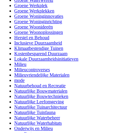
Groene Waterwereld
Groene Werkplek
Groene Werkplekken
Groene Woninginnovaties
Groene Woninginrichting
Groene Woonideeën
Groene Woonoplossingen
Herstel en Behoud
Inclusieve Duurzaamheid
Klimaatbestendige Tuinen
Kostenbesparend Duurzaam
Lokale Duurzaamheidsinitiatieven
Milieu
Milieucontroverses
Milieuvriendelijke Materialen
mode
Natuurbehoud en Recreatie
Natuurlijke Bouwmaterialen
Natuurlijke Bouwtechnieken
Natuurlijke Leefomgeving
Natuurlijke Tuinarchitectuur
Natuurlijke Tuinfauna
Natuurlijke Waterbeheer
Natuurlijke Waterhabitats
Onderwijs en Milieu