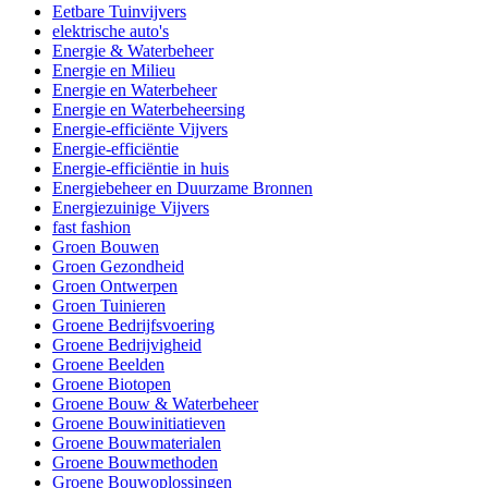
Eetbare Tuinvijvers
elektrische auto's
Energie & Waterbeheer
Energie en Milieu
Energie en Waterbeheer
Energie en Waterbeheersing
Energie-efficiënte Vijvers
Energie-efficiëntie
Energie-efficiëntie in huis
Energiebeheer en Duurzame Bronnen
Energiezuinige Vijvers
fast fashion
Groen Bouwen
Groen Gezondheid
Groen Ontwerpen
Groen Tuinieren
Groene Bedrijfsvoering
Groene Bedrijvigheid
Groene Beelden
Groene Biotopen
Groene Bouw & Waterbeheer
Groene Bouwinitiatieven
Groene Bouwmaterialen
Groene Bouwmethoden
Groene Bouwoplossingen