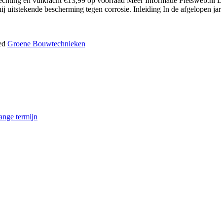
ting en vulkracht €13,99 op voorraad Meer Informatie Fietsweb.nl Dez
 uitstekende bescherming tegen corrosie. Inleiding In de afgelopen jar
ed
Groene Bouwtechnieken
ange termijn