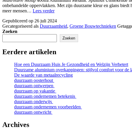
Must-Have Motip 400ml Aluminium Metallic Spuitbus Uitstekende hech
onbehandelde oppervlakken. Met zijn duurzame kleur en glans biedt hij
is
meer mensen…
Lees verder
duurzaam
Gepubliceerd op
26 juli 2024
bouwen
Gecategoriseerd als
Duurzaamheid
,
Groene Bouwtechnieken
Getagg
duurder
Zoeken
Zoeken
Eerdere artikelen
Hoe een Duurzaam Huis Je Gezondheid en Welzijn Verbetert
Duurzame aluminium overkappingen: stijlvol comfort voor de l
De waarde van metaalrecycling
duurzaam oosterhout
duurzaam ontwerpen
duurzaam op vakantie
duurzaam ondernemen betekenis
duurzaam onderwijs
duurzaam ondernemen voorbeelden
duurzaam ontwricht
Archives