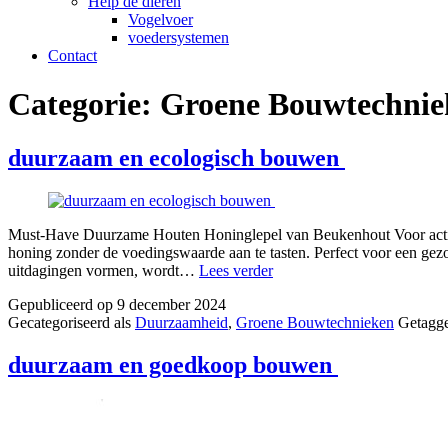
Help de dieren
Vogelvoer
voedersystemen
Contact
Categorie:
Groene Bouwtechnie
duurzaam en ecologisch bouwen
Must-Have Duurzame Houten Honinglepel van Beukenhout Voor actiev
honing zonder de voedingswaarde aan te tasten. Perfect voor een gezon
duurzaam
uitdagingen vormen, wordt…
Lees verder
en
Gepubliceerd op
9 december 2024
ecologisch
Gecategoriseerd als
Duurzaamheid
,
Groene Bouwtechnieken
Getagg
bouwen
duurzaam en goedkoop bouwen