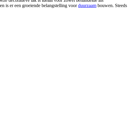
e decoratieve lak is ideaal voor zowel behandelde als
en is er een groeiende belangstelling voor
duurzaam
bouwen. Steeds