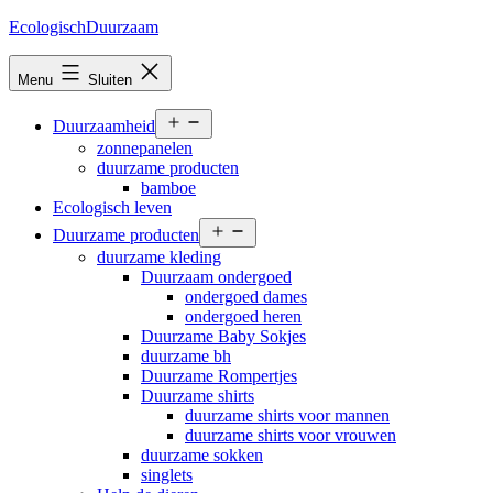
Ga
EcologischDuurzaam
naar
de
Menu
Sluiten
inhoud
Open
Duurzaamheid
menu
zonnepanelen
duurzame producten
bamboe
Ecologisch leven
Open
Duurzame producten
menu
duurzame kleding
Duurzaam ondergoed
ondergoed dames
ondergoed heren
Duurzame Baby Sokjes
duurzame bh
Duurzame Rompertjes
Duurzame shirts
duurzame shirts voor mannen
duurzame shirts voor vrouwen
duurzame sokken
singlets