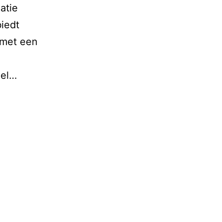
atie
iedt
 met een
eel…