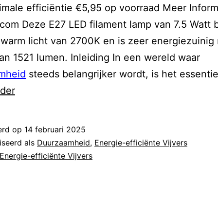
imale efficiëntie €5,95 op voorraad Meer Inform
.com Deze E27 LED filament lamp van 7.5 Watt b
 warm licht van 2700K en is zeer energiezuinig
an 1521 lumen. Inleiding In een wereld waar
mheid
steeds belangrijker wordt, is het essenti
duurzaam
rder
energielabel
erd op
14 februari 2025
iseerd als
Duurzaamheid
,
Energie-efficiënte Vijvers
Energie-efficiënte Vijvers