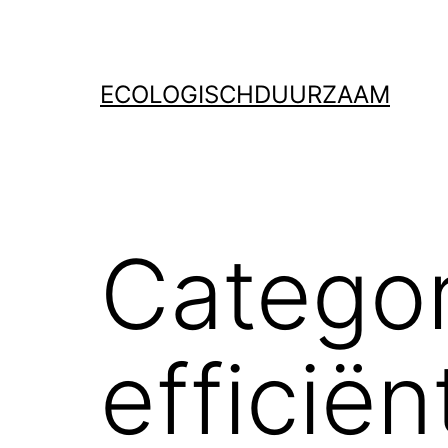
Ga
naar
de
ECOLOGISCHDUURZAAM
inhoud
Categor
efficiën