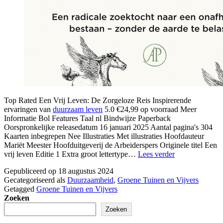
Top Rated Een Vrij Leven: De Zorgeloze Reis Inspirerende
ervaringen van
duurzaam leven
5.0 €24,99 op voorraad Meer
Informatie Bol Features Taal nl Bindwijze Paperback
Oorspronkelijke releasedatum 16 januari 2025 Aantal pagina's 304
Kaarten inbegrepen Nee Illustraties Met illustraties Hoofdauteur
Mariët Meester Hoofduitgeverij de Arbeiderspers Originele titel Een
waarom
vrij leven Editie 1 Extra groot lettertype…
Lees verder
duurzaam
Gepubliceerd op
18 augustus 2024
leven
Gecategoriseerd als
Duurzaamheid
,
Groene Tuinen en Vijvers
Getagged
Groene Tuinen en Vijvers
Zoeken
Zoeken