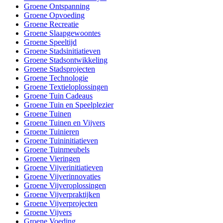
Groene Ontspanning
Groene Opvoeding
Groene Recreatie
Groene Slaapgewoontes
Groene Speeltijd
Groene Stadsinitiatieven
Groene Stadsontwikkeling
Groene Stadsprojecten
Groene Technologie
Groene Textieloplossingen
Groene Tuin Cadeaus
Groene Tuin en Speelplezier
Groene Tuinen
Groene Tuinen en Vijvers
Groene Tuinieren
Groene Tuininitiatieven
Groene Tuinmeubels
Groene Vieringen
Groene Vijverinitiatieven
Groene Vijverinnovaties
Groene Vijveroplossingen
Groene Vijverpraktijken
Groene Vijverprojecten
Groene Vijvers
Groene Voeding