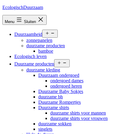
Ga
EcologischDuurzaam
naar
de
Menu
Sluiten
inhoud
Open
Duurzaamheid
menu
zonnepanelen
duurzame producten
bamboe
Ecologisch leven
Open
Duurzame producten
menu
duurzame kleding
Duurzaam ondergoed
ondergoed dames
ondergoed heren
Duurzame Baby Sokjes
duurzame bh
Duurzame Rompertjes
Duurzame shirts
duurzame shirts voor mannen
duurzame shirts voor vrouwen
duurzame sokken
singlets