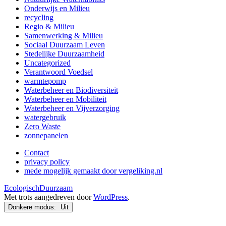
Onderwijs en Milieu
recycling
Regio & Milieu
Samenwerking & Milieu
Sociaal Duurzaam Leven
Stedelijke Duurzaamheid
Uncategorized
Verantwoord Voedsel
warmtepomp
Waterbeheer en Biodiversiteit
Waterbeheer en Mobiliteit
Waterbeheer en Vijverzorging
watergebruik
Zero Waste
zonnepanelen
Contact
privacy policy
mede mogelijk gemaakt door vergeliking.nl
EcologischDuurzaam
Met trots aangedreven door
WordPress
.
Donkere modus: