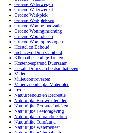
Groene Waterwegen
Groene Waterwereld
Groene Werkplek
Groene Werkplekken
Groene Woninginnovaties
Groene Woninginrichting
Groene Woonideeën
Groene Woonoplossingen
Herstel en Behoud
Inclusieve Duurzaamheid
Klimaatbestendige Tuinen
Kostenbesparend Duurzaam
Lokale Duurzaamheidsinitiatieven
Milieu
Milieucontroverses
Milieuvriendelijke Materialen
mode
Natuurbehoud en Recreatie
Natuurlijke Bouwmaterialen
Natuurlijke Bouwtechnieken
Natuurlijke Leefomgeving
Natuurlijke Tuinarchitectuur
Natuurlijke Tuinfauna
Natuurlijke Waterbeheer
Natuurlijke Waterhabitats