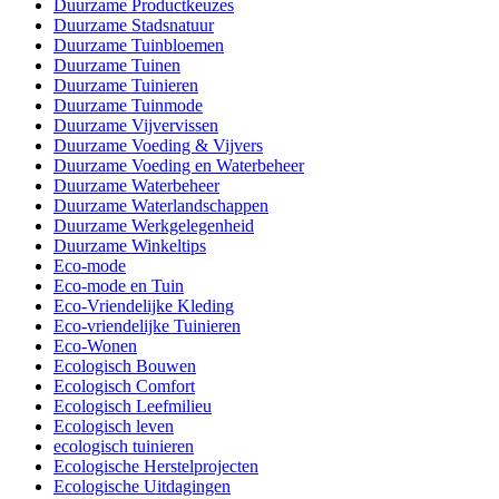
Duurzame Productkeuzes
Duurzame Stadsnatuur
Duurzame Tuinbloemen
Duurzame Tuinen
Duurzame Tuinieren
Duurzame Tuinmode
Duurzame Vijvervissen
Duurzame Voeding & Vijvers
Duurzame Voeding en Waterbeheer
Duurzame Waterbeheer
Duurzame Waterlandschappen
Duurzame Werkgelegenheid
Duurzame Winkeltips
Eco-mode
Eco-mode en Tuin
Eco-Vriendelijke Kleding
Eco-vriendelijke Tuinieren
Eco-Wonen
Ecologisch Bouwen
Ecologisch Comfort
Ecologisch Leefmilieu
Ecologisch leven
ecologisch tuinieren
Ecologische Herstelprojecten
Ecologische Uitdagingen