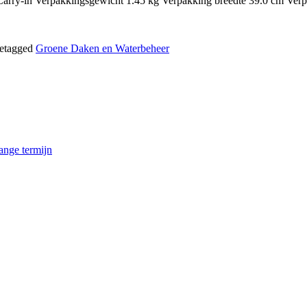
pe Carry-in Verpakkingsgewicht 1.45 kg Verpakking breedte 39.0 cm Ve
etagged
Groene Daken en Waterbeheer
ange termijn