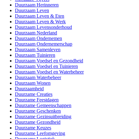
Duurzaam Herinneren
Duurzaam Leven
Duurzaam Leven & Eten
Duurzaam Leven & Werk
Duurzaam Levensonderhoud
Duurzaam Nederland
Duurzaam Ondernemen
Duurzaam Ondernemerschap
Duurzaam Samenleven
Duurzaam Tuinieren
Duurzaam Voedsel en Gezondheid
Duurzaam Voedsel en Tuinieren
Duurzaam Voedsel en Waterbeheer
Duurzaam Waterbeheer
Duurzaam Wonen
Duurzaamheid
Duurzame Creaties
Duurzame Feestdagen
Duurzame Gemeenschappen
Duurzame Geschenken
Duurzame Gezinsuitbreiding
Duurzame Gezondheid
Duurzame Keuzes
Duurzame Leefomgeving
Duurzame Logistiek