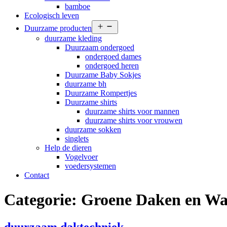
bamboe
Ecologisch leven
Open
Duurzame producten
menu
duurzame kleding
Duurzaam ondergoed
ondergoed dames
ondergoed heren
Duurzame Baby Sokjes
duurzame bh
Duurzame Rompertjes
Duurzame shirts
duurzame shirts voor mannen
duurzame shirts voor vrouwen
duurzame sokken
singlets
Help de dieren
Vogelvoer
voedersystemen
Contact
Categorie:
Groene Daken en Wa
duurzaam daktechniek