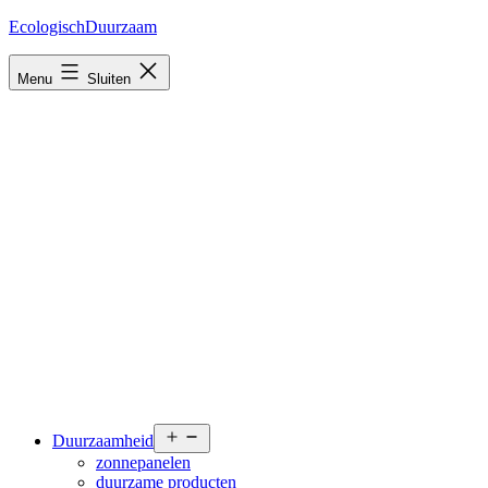
Ga
EcologischDuurzaam
naar
de
Menu
Sluiten
inhoud
Open
Duurzaamheid
menu
zonnepanelen
duurzame producten