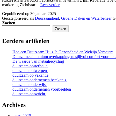
stuk(s) Materiaal ABS Fabrieksgarantie termijn 2 jaar Reparatie ty
duurzaam
markering Zichtbaar…
Lees verder
daktechniek
Gepubliceerd op
30 januari 2025
Gecategoriseerd als
Duurzaamheid
,
Groene Daken en Waterbeheer
G
Zoeken
Zoeken
Eerdere artikelen
Hoe een Duurzaam Huis Je Gezondheid en Welzijn Verbetert
Duurzame aluminium overkappingen: stijlvol comfort voor de l
De waarde van metaalrecycling
duurzaam oosterhout
duurzaam ontwerpen
duurzaam op vakantie
duurzaam ondernemen betekenis
duurzaam onderwijs
duurzaam ondernemen voorbeelden
duurzaam ontwricht
Archives
maart 2026