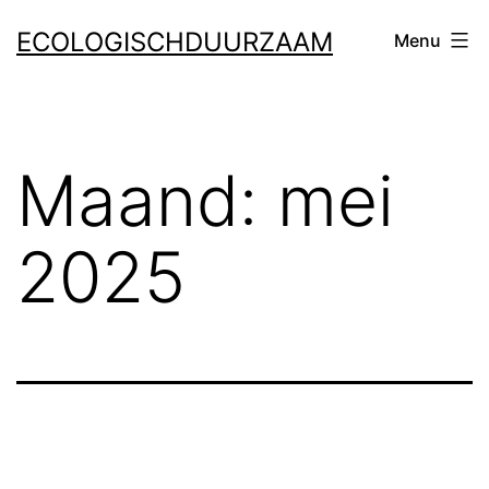
Ga
ECOLOGISCHDUURZAAM
Menu
naar
de
inhoud
Maand:
mei
2025