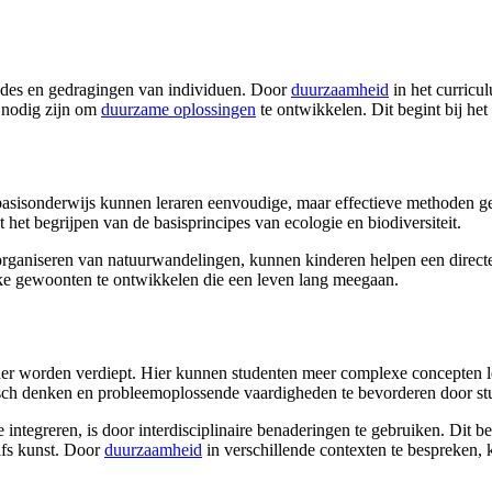
tudes en gedragingen van individuen. Door
duurzaamheid
in het curricu
 nodig zijn om
duurzame oplossingen
te ontwikkelen. Dit begint bij het
 basisonderwijs kunnen leraren eenvoudige, maar effectieve methoden 
 het begrijpen van de basisprincipes van ecologie en biodiversiteit.
et organiseren van natuurwandelingen, kunnen kinderen helpen een dire
jke gewoonten te ontwikkelen die een leven lang meegaan.
er worden verdiept. Hier kunnen studenten meer complexe concepten l
isch denken en probleemoplossende vaardigheden te bevorderen door stud
 integreren, is door interdisciplinaire benaderingen te gebruiken. Dit b
lfs kunst. Door
duurzaamheid
in verschillende contexten te bespreken,