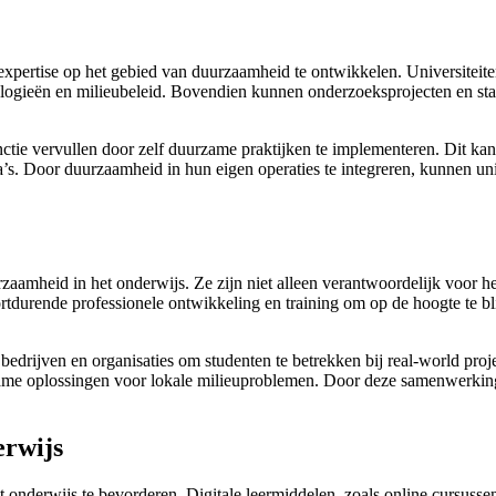
expertise op het gebied van duurzaamheid te ontwikkelen. Universitei
ogieën en milieubeleid. Bovendien kunnen onderzoeksprojecten en stag
ctie vervullen door zelf duurzame praktijken te implementeren. Dit ka
. Door duurzaamheid in hun eigen operaties te integreren, kunnen unive
rzaamheid in het onderwijs. Ze zijn niet alleen verantwoordelijk voor 
tdurende professionele ontwikkeling en training om op de hoogte te bl
ijven en organisaties om studenten te betrekken bij real-world project
me oplossingen voor lokale milieuproblemen. Door deze samenwerking
erwijs
onderwijs te bevorderen. Digitale leermiddelen, zoals online cursussen