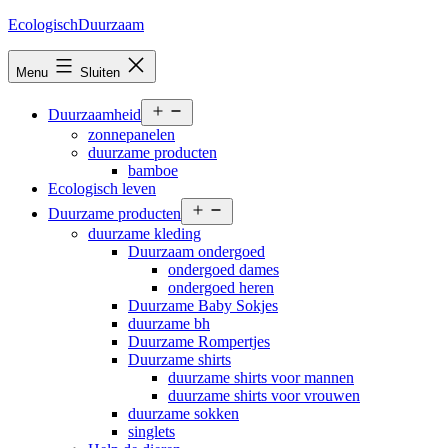
Ga
EcologischDuurzaam
naar
de
Menu
Sluiten
inhoud
Open
Duurzaamheid
menu
zonnepanelen
duurzame producten
bamboe
Ecologisch leven
Open
Duurzame producten
menu
duurzame kleding
Duurzaam ondergoed
ondergoed dames
ondergoed heren
Duurzame Baby Sokjes
duurzame bh
Duurzame Rompertjes
Duurzame shirts
duurzame shirts voor mannen
duurzame shirts voor vrouwen
duurzame sokken
singlets