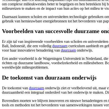
om complexe milieukwesties beter te begrijpen en hen betrekken bij he
milieureizen te maken en de impact van hun acties op het milieu te vis
Daarnaast kunnen scholen en universiteiten technologie gebruiken om 
gebruik van hernieuwbare energiebronnen tot het bevorderen van papi
Voorbeelden van succesvolle duurzame ond
Er zijn tal van inspirerende voorbeelden van scholen en universitei
Bali, Indonesië, die een volledig
duurzaam
curriculum aanbiedt en ge
voor haar innovatieve benadering van
duurzaam
onderwijs.
Een ander voorbeeld is de Wageningen Universiteit in Nederland, die
richten op duurzame landbouw, voedselzekerheid en milieubeheer. Bove
wereldwijde milieuproblemen.
De toekomst van duurzaam onderwijs
De toekomst van
duurzaam
onderwijs ziet er veelbelovend uit, maar 
duurzaamheid een integraal onderdeel van het onderwijs te maken. Dit v
Bovendien moeten we blijven innoveren en nieuwe benaderingen en t
tools en methoden tot het bevorderen van samenwerkingen tussen versc