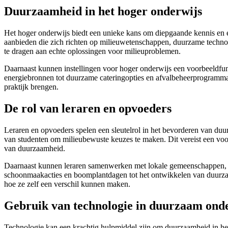
Duurzaamheid in het hoger onderwijs
Het hoger onderwijs biedt een unieke kans om diepgaande kennis en 
aanbieden die zich richten op milieuwetenschappen, duurzame technol
te dragen aan echte oplossingen voor milieuproblemen.
Daarnaast kunnen instellingen voor hoger onderwijs een voorbeeldfun
energiebronnen tot duurzame cateringopties en afvalbeheerprogramma’s
praktijk brengen.
De rol van leraren en opvoeders
Leraren en opvoeders spelen een sleutelrol in het bevorderen van duu
van studenten om milieubewuste keuzes te maken. Dit vereist een voor
van duurzaamheid.
Daarnaast kunnen leraren samenwerken met lokale gemeenschappen, bedr
schoonmaakacties en boomplantdagen tot het ontwikkelen van duurza
hoe ze zelf een verschil kunnen maken.
Gebruik van technologie in duurzaam ond
Technologie kan een krachtig hulpmiddel zijn om duurzaamheid in het 