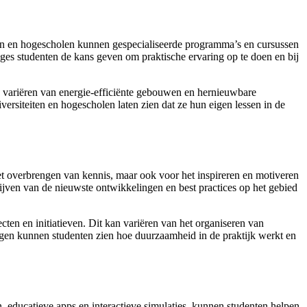
ten en hogescholen kunnen gespecialiseerde programma’s en cursussen
es studenten de kans geven om praktische ervaring op te doen en bij
n variëren van energie-efficiënte gebouwen en hernieuwbare
rsiteiten en hogescholen laten zien dat ze hun eigen lessen in de
het overbrengen van kennis, maar ook voor het inspireren en motiveren
ijven van de nieuwste ontwikkelingen en best practices op het gebied
en en initiatieven. Dit kan variëren van het organiseren van
en kunnen studenten zien hoe duurzaamheid in de praktijk werkt en
, educatieve apps en interactieve simulaties, kunnen studenten helpen