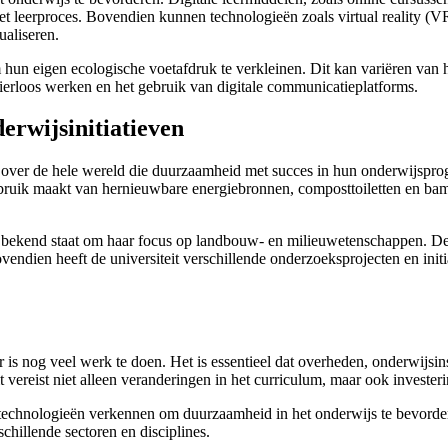
t leerproces. Bovendien kunnen technologieën zoals virtual reality (VR
ualiseren.
hun eigen ecologische voetafdruk te verkleinen. Dit kan variëren van h
erloos werken en het gebruik van digitale communicatieplatforms.
erwijsinitiatieven
ten over de hele wereld die duurzaamheid met succes in hun onderwijsp
bruik maakt van hernieuwbare energiebronnen, composttoiletten en ba
 bekend staat om haar focus op landbouw- en milieuwetenschappen. De u
ndien heeft de universiteit verschillende onderzoeksprojecten en init
er is nog veel werk te doen. Het is essentieel dat overheden, onderwi
ereist niet alleen veranderingen in het curriculum, maar ook investerin
echnologieën verkennen om duurzaamheid in het onderwijs te bevorder
hillende sectoren en disciplines.