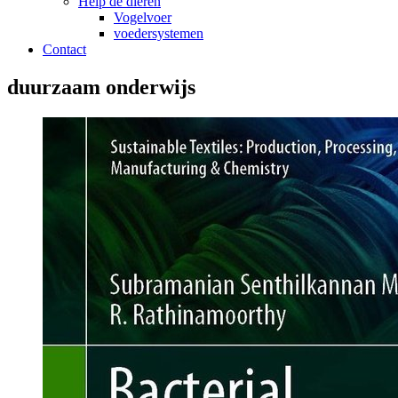
Help de dieren
Vogelvoer
voedersystemen
Contact
duurzaam onderwijs