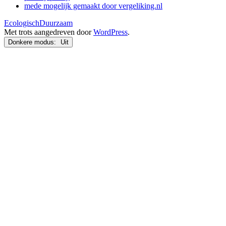
mede mogelijk gemaakt door vergeliking.nl
EcologischDuurzaam
Met trots aangedreven door
WordPress
.
Donkere modus: