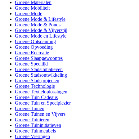
Groene Materialen
Groene Mobiliteit
Groene Mode
Groene Mode & Lifestyle
Groene Mode & Ponds
Groene Mode & Vijverstijl
Groene Mode en Lifestyle
Groene Ontspanning
Groene Opvoeding
Groene Recreatie
Groene Slaapgewoontes
Groene Speeltijd
Groene Stadsinitiatieven
Groene Stadsontwikkeling
Groene Stadsprojecten
Groene Technologie
Groene Textieloplossingen
Groene Tuin Cadeaus
Groene Tuin en Speelplezier
Groene Tuinen
Groene Tuinen en Vijvers
Groene Tuinieren
Groene Tuininitiatieven
Groene Tuinmeubels
Groene Vieringen