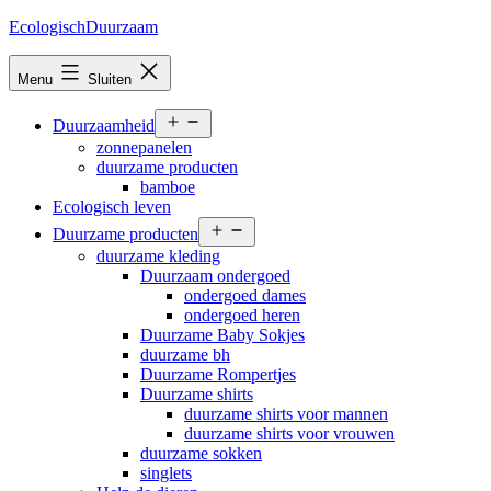
Ga
EcologischDuurzaam
naar
de
Menu
Sluiten
inhoud
Open
Duurzaamheid
menu
zonnepanelen
duurzame producten
bamboe
Ecologisch leven
Open
Duurzame producten
menu
duurzame kleding
Duurzaam ondergoed
ondergoed dames
ondergoed heren
Duurzame Baby Sokjes
duurzame bh
Duurzame Rompertjes
Duurzame shirts
duurzame shirts voor mannen
duurzame shirts voor vrouwen
duurzame sokken
singlets