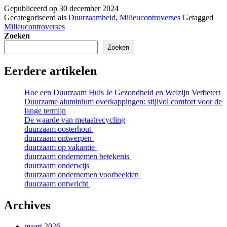
Gepubliceerd op
30 december 2024
Gecategoriseerd als
Duurzaamheid
,
Milieucontroverses
Getagged
Milieucontroverses
Zoeken
Zoeken
Eerdere artikelen
Hoe een Duurzaam Huis Je Gezondheid en Welzijn Verbetert
Duurzame aluminium overkappingen: stijlvol comfort voor de
lange termijn
De waarde van metaalrecycling
duurzaam oosterhout
duurzaam ontwerpen
duurzaam op vakantie
duurzaam ondernemen betekenis
duurzaam onderwijs
duurzaam ondernemen voorbeelden
duurzaam ontwricht
Archives
maart 2026