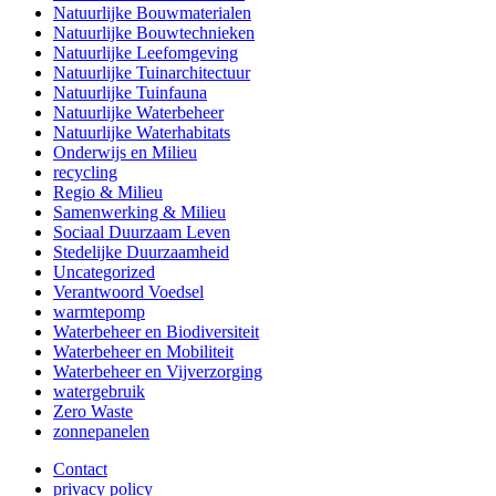
Natuurlijke Bouwmaterialen
Natuurlijke Bouwtechnieken
Natuurlijke Leefomgeving
Natuurlijke Tuinarchitectuur
Natuurlijke Tuinfauna
Natuurlijke Waterbeheer
Natuurlijke Waterhabitats
Onderwijs en Milieu
recycling
Regio & Milieu
Samenwerking & Milieu
Sociaal Duurzaam Leven
Stedelijke Duurzaamheid
Uncategorized
Verantwoord Voedsel
warmtepomp
Waterbeheer en Biodiversiteit
Waterbeheer en Mobiliteit
Waterbeheer en Vijverzorging
watergebruik
Zero Waste
zonnepanelen
Contact
privacy policy