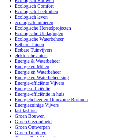
Ecologisch Bouwen
Ecologisch Comfort
Ecologisch Leefmilieu
Ecologisch leven
ecologisch tuinieren
Ecologische Herstelprojecten
Ecologische Uitdagingen
Ecologische Waterbeheer
Eetbare Tuinen
Eetbare Tuinvijvers
elektrische auto's
Energie & Waterbeheer
Energie en Milieu
Energie en Waterbeheer
Energie en Waterbeheersing
Energie-efficiënte Vijvers
Energie-efficiëntie
Energie-efficiëntie in huis
Energiebeheer en Duurzame Bronnen
Energiezuinige Vijvers
fast fashion
Groen Bouwen
Groen Gezondheid
Groen Ontwerpen
Groen Tuinieren