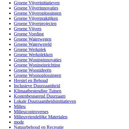
Groene Vijverinitiatieven
Groene Vijverinnovaties
Groene Vijveroplossingen
Groene Vijverpraktijken
Groene Vijverprojecten
Groene Vijvers
Groene Voeding
Groene Waterwegen
Groene Waterwereld
Groene Werkplek
Groene Werkplekken
Groene Woninginnovaties
Groene Woninginrichting
Groene Woonideeën
Groene Woonoplossingen
Herstel en Behoud
Inclusieve Duurzaamheid
Klimaatbestendige Tuinen
Kostenbesparend Duurzaam
Lokale Duurzaamheidsinitiatieven
Milieu
Milieucontroverses
Milieuvriendelijke Materialen
mode
Natuurbehoud en Recreatie