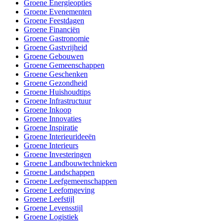
Groene Energieopties
Groene Evenementen
Groene Feestdagen
Groene Financiën
Groene Gastronomie
Groene Gastvrijheid
Groene Gebouwen
Groene Gemeenschappen
Groene Geschenken
Groene Gezondheid
Groene Huishoudtips
Groene Infrastructuur
Groene Inkoop
Groene Innovaties
Groene Inspiratie
Groene Interieurideeën
Groene Interieurs
Groene Investeringen
Groene Landbouwtechnieken
Groene Landschappen
Groene Leefgemeenschappen
Groene Leefomgeving
Groene Leefstijl
Groene Levensstijl
Groene Logistiek