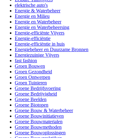
elektrische auto's
Energie & Waterbeheer
Energie en Milieu
Energie en Waterbeheer
Energie en Waterbeheersing
Energie-efficiënte Vijvers
Energie-efficiëntie
Energie-efficiëntie in huis
Energiebeheer en Duurzame Bronnen
Energiezuinige Vijvers
fast fashion
Groen Bouwen
Groen Gezondheid
Groen Ontwerpen
Groen Tuinieren
Groene Bedrijfsvoering
Groene Bedrijvigheid
Groene Beelden
Groene Biotopen
Groene Bouw & Waterbeheer
Groene Bouwinitiatieven
Groene Bouwmaterialen
Groene Bouwmethoden
Groene Bouwoplossingen