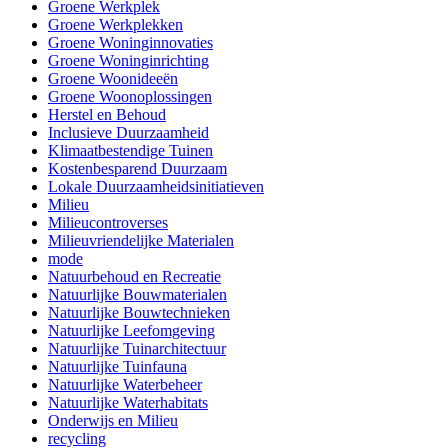
Groene Werkplek
Groene Werkplekken
Groene Woninginnovaties
Groene Woninginrichting
Groene Woonideeën
Groene Woonoplossingen
Herstel en Behoud
Inclusieve Duurzaamheid
Klimaatbestendige Tuinen
Kostenbesparend Duurzaam
Lokale Duurzaamheidsinitiatieven
Milieu
Milieucontroverses
Milieuvriendelijke Materialen
mode
Natuurbehoud en Recreatie
Natuurlijke Bouwmaterialen
Natuurlijke Bouwtechnieken
Natuurlijke Leefomgeving
Natuurlijke Tuinarchitectuur
Natuurlijke Tuinfauna
Natuurlijke Waterbeheer
Natuurlijke Waterhabitats
Onderwijs en Milieu
recycling