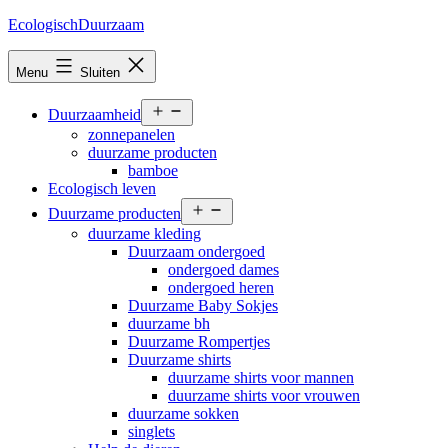
Ga
EcologischDuurzaam
naar
de
Menu
Sluiten
inhoud
Open
Duurzaamheid
menu
zonnepanelen
duurzame producten
bamboe
Ecologisch leven
Open
Duurzame producten
menu
duurzame kleding
Duurzaam ondergoed
ondergoed dames
ondergoed heren
Duurzame Baby Sokjes
duurzame bh
Duurzame Rompertjes
Duurzame shirts
duurzame shirts voor mannen
duurzame shirts voor vrouwen
duurzame sokken
singlets