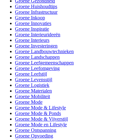
Groene Gezondheid
Groene Huishoudtips
Groene Infrastructuur
Groene Inkoop
Groene Innovaties
Groene Inspiratie
Groene Interieurideeën
Groene Interieurs
Groene Investeringen
Groene Landbouwtechnieken
Groene Landschappen
Groene Leefgemeenschappen
Groene Leefomgeving
Groene Leefstijl
Groene Levensstijl
Groene Logistiek
Groene Materialen
Groene Mobiliteit
Groene Mode
Groene Mode & Lifestyle
Groene Mode & Ponds
Groene Mode & Vijverstijl
Groene Mode en Lifestyle
Groene Ontspanning
Groene Opvoeding