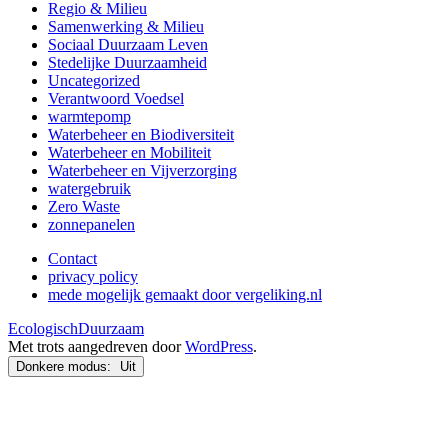
Regio & Milieu
Samenwerking & Milieu
Sociaal Duurzaam Leven
Stedelijke Duurzaamheid
Uncategorized
Verantwoord Voedsel
warmtepomp
Waterbeheer en Biodiversiteit
Waterbeheer en Mobiliteit
Waterbeheer en Vijverzorging
watergebruik
Zero Waste
zonnepanelen
Contact
privacy policy
mede mogelijk gemaakt door vergeliking.nl
EcologischDuurzaam
Met trots aangedreven door
WordPress
.
Donkere modus: