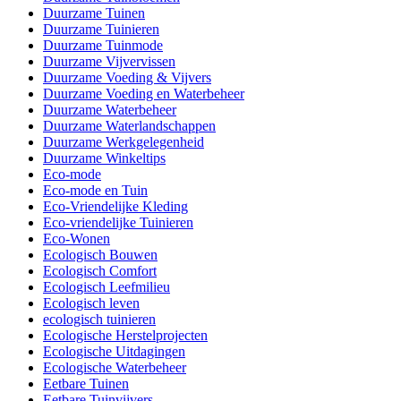
Duurzame Tuinen
Duurzame Tuinieren
Duurzame Tuinmode
Duurzame Vijvervissen
Duurzame Voeding & Vijvers
Duurzame Voeding en Waterbeheer
Duurzame Waterbeheer
Duurzame Waterlandschappen
Duurzame Werkgelegenheid
Duurzame Winkeltips
Eco-mode
Eco-mode en Tuin
Eco-Vriendelijke Kleding
Eco-vriendelijke Tuinieren
Eco-Wonen
Ecologisch Bouwen
Ecologisch Comfort
Ecologisch Leefmilieu
Ecologisch leven
ecologisch tuinieren
Ecologische Herstelprojecten
Ecologische Uitdagingen
Ecologische Waterbeheer
Eetbare Tuinen
Eetbare Tuinvijvers