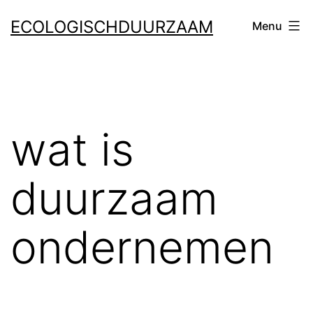
Ga
ECOLOGISCHDUURZAAM
Menu
naar
de
inhoud
wat is
duurzaam
ondernemen