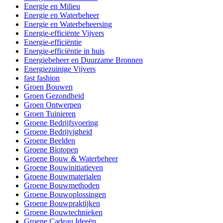
Energie en Milieu
Energie en Waterbeheer
Energie en Waterbeheersing
Energie-efficiënte Vijvers
Energie-efficiëntie
Energie-efficiëntie in huis
Energiebeheer en Duurzame Bronnen
Energiezuinige Vijvers
fast fashion
Groen Bouwen
Groen Gezondheid
Groen Ontwerpen
Groen Tuinieren
Groene Bedrijfsvoering
Groene Bedrijvigheid
Groene Beelden
Groene Biotopen
Groene Bouw & Waterbeheer
Groene Bouwinitiatieven
Groene Bouwmaterialen
Groene Bouwmethoden
Groene Bouwoplossingen
Groene Bouwpraktijken
Groene Bouwtechnieken
Groene Cadeau Ideeën