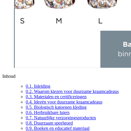
Inhoud
0.1.
Inleiding
0.2.
Waarom kiezen voor duurzame kraamcadeaus
0.3.
Materialen en certificeringen
0.4.
Ideeën voor duurzame kraamcadeaus
0.5.
Biologisch katoenen kleding
0.6.
Herbruikbare luiers
0.7.
Natuurlijke verzorgingsproducten
0.8.
Duurzaam speelgoed
0.9.
Boeken en educatief materiaal