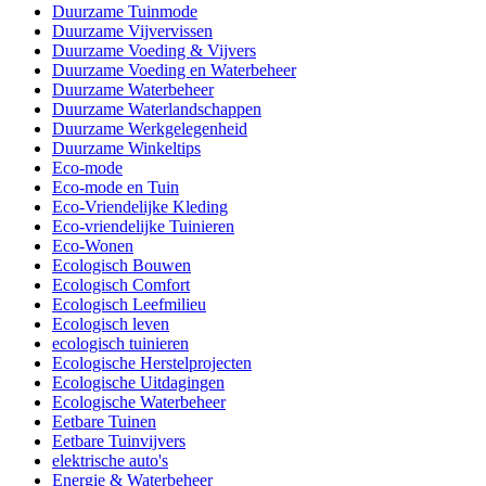
Duurzame Tuinmode
Duurzame Vijvervissen
Duurzame Voeding & Vijvers
Duurzame Voeding en Waterbeheer
Duurzame Waterbeheer
Duurzame Waterlandschappen
Duurzame Werkgelegenheid
Duurzame Winkeltips
Eco-mode
Eco-mode en Tuin
Eco-Vriendelijke Kleding
Eco-vriendelijke Tuinieren
Eco-Wonen
Ecologisch Bouwen
Ecologisch Comfort
Ecologisch Leefmilieu
Ecologisch leven
ecologisch tuinieren
Ecologische Herstelprojecten
Ecologische Uitdagingen
Ecologische Waterbeheer
Eetbare Tuinen
Eetbare Tuinvijvers
elektrische auto's
Energie & Waterbeheer