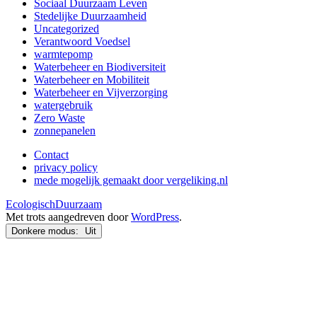
Sociaal Duurzaam Leven
Stedelijke Duurzaamheid
Uncategorized
Verantwoord Voedsel
warmtepomp
Waterbeheer en Biodiversiteit
Waterbeheer en Mobiliteit
Waterbeheer en Vijverzorging
watergebruik
Zero Waste
zonnepanelen
Contact
privacy policy
mede mogelijk gemaakt door vergeliking.nl
EcologischDuurzaam
Met trots aangedreven door
WordPress
.
Donkere modus: