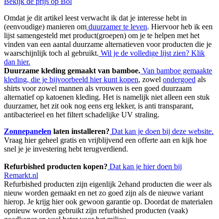
Bekijk de prijs op Bol
Omdat je dit artikel leest verwacht ik dat je interesse hebt in
(eenvoudige) manieren om
duurzamer te leven
. Hiervoor heb ik een
lijst samengesteld met product(groepen) om je te helpen met het
vinden van een aantal duurzame alternatieven voor producten die je
waarschijnlijk toch al gebruikt.
Wil je de volledige lijst zien? Klik
dan hier.
Duurzame kleding gemaakt van bamboe.
Van bamboe gemaakte
kleding, die je bijvoorbeeld hier kunt kopen
, zowel
ondergoed
als
shirts voor zowel mannen als vrouwen is een goed duurzaam
alternatief op katoenen kleding. Het is namelijk niet alleen een stuk
duurzamer, het zit ook nog eens erg lekker, is anti transparant,
antibacterieel en het filtert schadelijke UV straling.
Zonnepanelen
laten installeren?
Dat kan je doen bij deze website.
Vraag hier geheel gratis en vrijblijvend een offerte aan en kijk hoe
snel je je investering hebt terugverdiend.
Refurbished producten kopen?
Dat kan je hier doen bij
Remarkt.nl
Refurbished producten zijn eigenlijk 2ehand producten die weer als
nieuw worden gemaakt en net zo goed zijn als de nieuwe variant
hierop. Je krijg hier ook gewoon garantie op. Doordat de materialen
opnieuw worden gebruikt zijn refurbished producten (vaak)