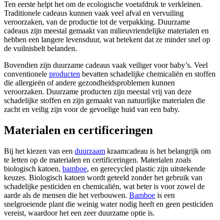
Ten eerste helpt het om de ecologische voetafdruk te verkleinen.
Traditionele cadeaus kunnen vaak veel afval en vervuiling
veroorzaken, van de productie tot de verpakking. Duurzame
cadeaus zijn meestal gemaakt van milieuvriendelijke materialen en
hebben een langere levensduur, wat betekent dat ze minder snel op
de vuilnisbelt belanden.
Bovendien zijn duurzame cadeaus vaak veiliger voor baby’s. Veel
conventionele
producten
bevatten schadelijke chemicaliën en stoffen
die allergieën of andere gezondheidsproblemen kunnen
veroorzaken. Duurzame producten zijn meestal vrij van deze
schadelijke stoffen en zijn gemaakt van natuurlijke materialen die
zacht en veilig zijn voor de gevoelige huid van een baby.
Materialen en certificeringen
Bij het kiezen van een
duurzaam
kraamcadeau is het belangrijk om
te letten op de materialen en certificeringen. Materialen zoals
biologisch katoen,
bamboe
, en gerecycled plastic zijn uitstekende
keuzes. Biologisch katoen wordt geteeld zonder het gebruik van
schadelijke pesticiden en chemicaliën, wat beter is voor zowel de
aarde als de mensen die het verbouwen.
Bamboe
is een
snelgroeiende plant die weinig water nodig heeft en geen pesticiden
vereist, waardoor het een zeer duurzame optie is.