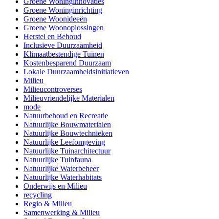
Groene Woninginnovaties
Groene Woninginrichting
Groene Woonideeën
Groene Woonoplossingen
Herstel en Behoud
Inclusieve Duurzaamheid
Klimaatbestendige Tuinen
Kostenbesparend Duurzaam
Lokale Duurzaamheidsinitiatieven
Milieu
Milieucontroverses
Milieuvriendelijke Materialen
mode
Natuurbehoud en Recreatie
Natuurlijke Bouwmaterialen
Natuurlijke Bouwtechnieken
Natuurlijke Leefomgeving
Natuurlijke Tuinarchitectuur
Natuurlijke Tuinfauna
Natuurlijke Waterbeheer
Natuurlijke Waterhabitats
Onderwijs en Milieu
recycling
Regio & Milieu
Samenwerking & Milieu