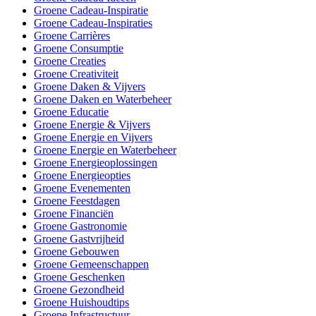
Groene Cadeau-Inspiratie
Groene Cadeau-Inspiraties
Groene Carrières
Groene Consumptie
Groene Creaties
Groene Creativiteit
Groene Daken & Vijvers
Groene Daken en Waterbeheer
Groene Educatie
Groene Energie & Vijvers
Groene Energie en Vijvers
Groene Energie en Waterbeheer
Groene Energieoplossingen
Groene Energieopties
Groene Evenementen
Groene Feestdagen
Groene Financiën
Groene Gastronomie
Groene Gastvrijheid
Groene Gebouwen
Groene Gemeenschappen
Groene Geschenken
Groene Gezondheid
Groene Huishoudtips
Groene Infrastructuur