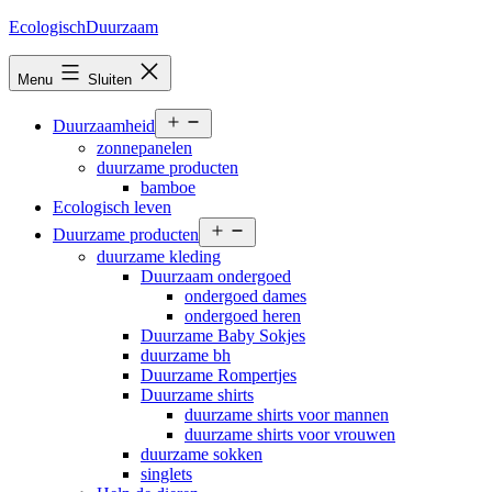
Ga
EcologischDuurzaam
naar
de
Menu
Sluiten
inhoud
Open
Duurzaamheid
menu
zonnepanelen
duurzame producten
bamboe
Ecologisch leven
Open
Duurzame producten
menu
duurzame kleding
Duurzaam ondergoed
ondergoed dames
ondergoed heren
Duurzame Baby Sokjes
duurzame bh
Duurzame Rompertjes
Duurzame shirts
duurzame shirts voor mannen
duurzame shirts voor vrouwen
duurzame sokken
singlets