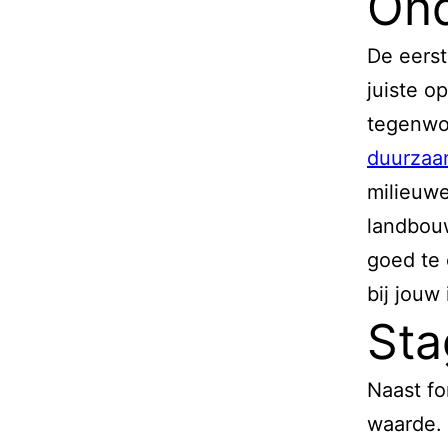
Ond
De eerst
juiste o
tegenwoo
duurzaa
milieuw
landbou
goed te 
bij jouw
Sta
Naast fo
waarde. 