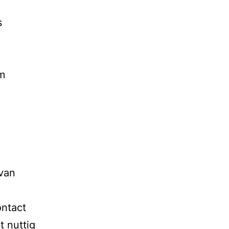
s
om
 van
ontact
t nuttig