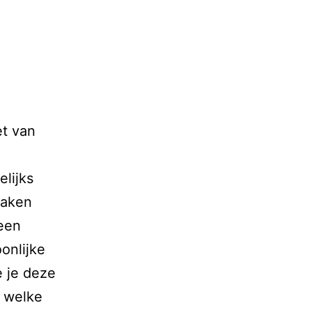
et van
elijks
maken
een
onlijke
e je deze
 welke