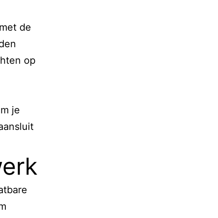
 met de
eden
chten op
om je
aansluit
werk
atbare
om