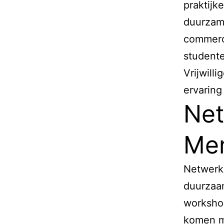
praktijk
duurzame
commerci
studente
Vrijwill
ervaring
Net
Me
Netwerke
duurzaam
worksho
komen me