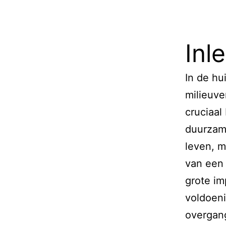
Inl
In de hu
milieuve
cruciaal
duurzame
leven, m
van een
grote im
voldoeni
overgan