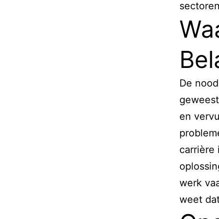
sectoren
Wa
Bel
De nood
geweest.
en vervu
problem
carrière
oplossi
werk vaa
weet dat