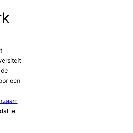
rk
t
ersiteit
 de
oor een
urzaam
dat je