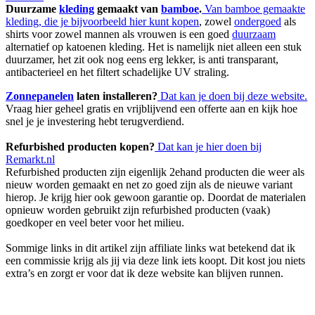
Duurzame
kleding
gemaakt van
bamboe
.
Van bamboe gemaakte
kleding, die je bijvoorbeeld hier kunt kopen
, zowel
ondergoed
als
shirts voor zowel mannen als vrouwen is een goed
duurzaam
alternatief op katoenen kleding. Het is namelijk niet alleen een stuk
duurzamer, het zit ook nog eens erg lekker, is anti transparant,
antibacterieel en het filtert schadelijke UV straling.
Zonnepanelen
laten installeren?
Dat kan je doen bij deze website.
Vraag hier geheel gratis en vrijblijvend een offerte aan en kijk hoe
snel je je investering hebt terugverdiend.
Refurbished producten kopen?
Dat kan je hier doen bij
Remarkt.nl
Refurbished producten zijn eigenlijk 2ehand producten die weer als
nieuw worden gemaakt en net zo goed zijn als de nieuwe variant
hierop. Je krijg hier ook gewoon garantie op. Doordat de materialen
opnieuw worden gebruikt zijn refurbished producten (vaak)
goedkoper en veel beter voor het milieu.
Sommige links in dit artikel zijn affiliate links wat betekend dat ik
een commissie krijg als jij via deze link iets koopt. Dit kost jou niets
extra’s en zorgt er voor dat ik deze website kan blijven runnen.