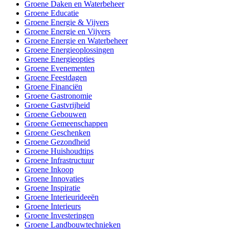
Groene Daken en Waterbeheer
Groene Educatie
Groene Energie & Vijvers
Groene Energie en Vijvers
Groene Energie en Waterbeheer
Groene Energieoplossingen
Groene Energieopties
Groene Evenementen
Groene Feestdagen
Groene Financiën
Groene Gastronomie
Groene Gastvrijheid
Groene Gebouwen
Groene Gemeenschappen
Groene Geschenken
Groene Gezondheid
Groene Huishoudtips
Groene Infrastructuur
Groene Inkoop
Groene Innovaties
Groene Inspiratie
Groene Interieurideeën
Groene Interieurs
Groene Investeringen
Groene Landbouwtechnieken