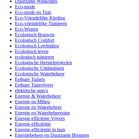
Duurzame Winkeltips
Eco-mode
Eco-mode en Tuin
Eco-Vriendelijke Kleding
Eco-vriendelijke Tuinieren
Eco-Wonen
Ecologisch Bouwen
Ecologisch Comfort
Ecologisch Leefmilieu
Ecologisch leven
ecologisch tuinieren
Ecologische Herstelprojecten
Ecologische Uitdagingen
Ecologische Waterbeheer
Eetbare Tuinen
Eetbare Tuinvijvers
elektrische auto's
Energie & Waterbeheer
Energie en Milieu
Energie en Waterbeheer
Energie en Waterbeheersing
Energie-efficiënte Vijvers
Energie-efficiëntie
Energie-efficiëntie in huis
Energiebeheer en Duurzame Bronnen