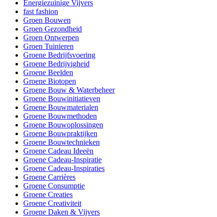
Energiezuinige Vijvers
fast fashion
Groen Bouwen
Groen Gezondheid
Groen Ontwerpen
Groen Tuinieren
Groene Bedrijfsvoering
Groene Bedrijvigheid
Groene Beelden
Groene Biotopen
Groene Bouw & Waterbeheer
Groene Bouwinitiatieven
Groene Bouwmaterialen
Groene Bouwmethoden
Groene Bouwoplossingen
Groene Bouwpraktijken
Groene Bouwtechnieken
Groene Cadeau Ideeën
Groene Cadeau-Inspiratie
Groene Cadeau-Inspiraties
Groene Carrières
Groene Consumptie
Groene Creaties
Groene Creativiteit
Groene Daken & Vijvers