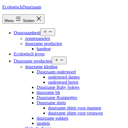
Ga
EcologischDuurzaam
naar
de
Menu
Sluiten
inhoud
Open
Duurzaamheid
menu
zonnepanelen
duurzame producten
bamboe
Ecologisch leven
Open
Duurzame producten
menu
duurzame kleding
Duurzaam ondergoed
ondergoed dames
ondergoed heren
Duurzame Baby Sokjes
duurzame bh
Duurzame Rompertjes
Duurzame shirts
duurzame shirts voor mannen
duurzame shirts voor vrouwen
duurzame sokken
singlets