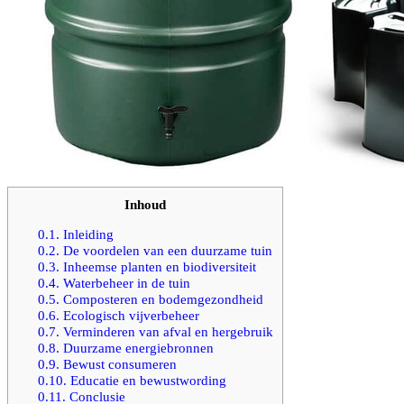
Inhoud
0.1.
Inleiding
0.2.
De voordelen van een duurzame tuin
0.3.
Inheemse planten en biodiversiteit
0.4.
Waterbeheer in de tuin
0.5.
Composteren en bodemgezondheid
0.6.
Ecologisch vijverbeheer
0.7.
Verminderen van afval en hergebruik
0.8.
Duurzame energiebronnen
0.9.
Bewust consumeren
0.10.
Educatie en bewustwording
0.11.
Conclusie