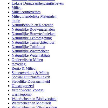
Lokale Duurzaamheidsinitiatieven
Milieu
Milieucontroverses
Milieuvriendelijke Materialen
mode
Natuurbehoud en Recreatie
Natuurlijke Bouwmaterialen
Natuurlijke Bouwtechnieken
Natuurlijke Leefomgeving
Natuurlijke Tuinarchitectuur
Natuurlijke Tuinfauna
Natuurlijke Waterbeheer
Natuurlijke Waterhabitats
Onderwijs en Milieu
recycling
Regio & Milieu
Samenwerking & Milieu
Sociaal Duurzaam Leven
Stedelijke Duurzaamheid
Uncategorized
Verantwoord Voedsel
warmtepomp
Waterbeheer en Biodiversiteit
Waterbeheer en Mobiliteit
Waterbeheer en Vijverzorging