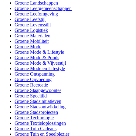
Groene Landschappen
Groene Leefgemeenschappen
Groene Leefomgeving
Groene Leefstijl
Groene Levensstijl
Groene Logistiek
Groene Materialen
Groene Mobiliteit
Groene Mode
Groene Mode & Lifestyle
Groene Mode & Ponds
Groene Mode & Vijverstijl
Groene Mode en Lifestyle
Groene Ontspanning
Groene Opvoeding
Groene Recreatie
Groene Slaapgewoontes
Groene Speeltijd
Groene Stadsinitiatieven
Groene Stadsontwikkeling
Groene Stadsprojecten
Groene Technologie
Groene Textieloplossingen
Groene Tuin Cadeaus
Groene Tuin en Speelplezier