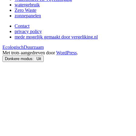
watergebruik
Zero Waste
zonnepanelen
Contact
privacy policy
mede mogelijk gemaakt door vergeliking.nl
EcologischDuurzaam
Met trots aangedreven door
WordPress
.
Donkere modus: