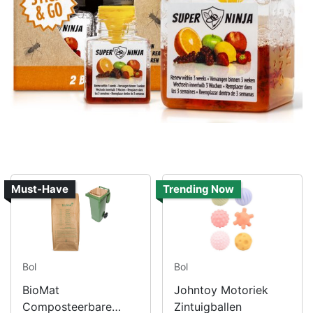
Must-Have
Trending Now
Bol
Bol
BioMat
Johntoy Motoriek
Composteerbare
Zintuigballen