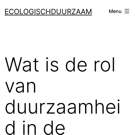
Ga
ECOLOGISCHDUURZAAM
Menu
naar
de
inhoud
Wat is de rol
van
duurzaamhei
d in de