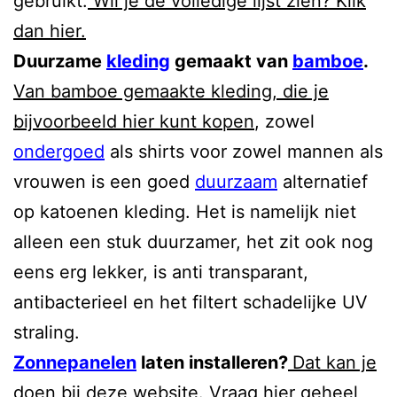
gebruikt.
Wil je de volledige lijst zien? Klik
dan hier.
Duurzame
kleding
gemaakt van
bamboe
.
Van bamboe gemaakte kleding, die je
bijvoorbeeld hier kunt kopen
, zowel
ondergoed
als shirts voor zowel mannen als
vrouwen is een goed
duurzaam
alternatief
op katoenen kleding. Het is namelijk niet
alleen een stuk duurzamer, het zit ook nog
eens erg lekker, is anti transparant,
antibacterieel en het filtert schadelijke UV
straling.
Zonnepanelen
laten installeren?
Dat kan je
doen bij deze website.
Vraag hier geheel