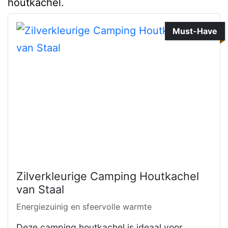
houtkachel.
Must-Have
Zilverkleurige Camping Houtkachel
van Staal
Energiezuinig en sfeervolle warmte
Deze camping houtkachel is ideaal voor