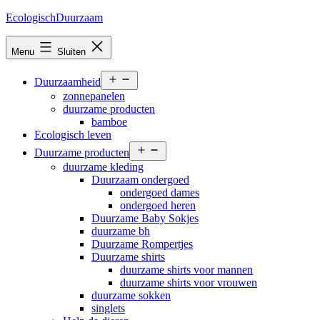
Ga
EcologischDuurzaam
naar
de
Menu
Sluiten
inhoud
Open
Duurzaamheid
menu
zonnepanelen
duurzame producten
bamboe
Ecologisch leven
Open
Duurzame producten
menu
duurzame kleding
Duurzaam ondergoed
ondergoed dames
ondergoed heren
Duurzame Baby Sokjes
duurzame bh
Duurzame Rompertjes
Duurzame shirts
duurzame shirts voor mannen
duurzame shirts voor vrouwen
duurzame sokken
singlets