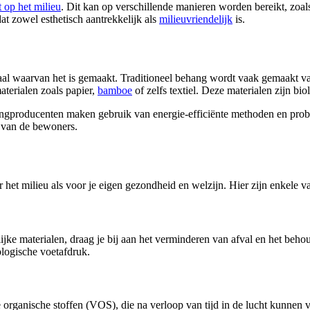
 op het milieu
. Dit kan op verschillende manieren worden bereikt, zoals
t zowel esthetisch aantrekkelijk als
milieuvriendelijk
is.
al waarvan het is gemaakt. Traditioneel behang wordt vaak gemaakt van 
terialen zoals papier,
bamboe
of zelfs textiel. Deze materialen zijn b
angproducenten maken gebruik van energie-efficiënte methoden en prob
d van de bewoners.
het milieu als voor je eigen gezondheid en welzijn. Hier zijn enkele va
ijke materialen, draag je bij aan het verminderen van afval en het beh
ologische voetafdruk.
ige organische stoffen (VOS), die na verloop van tijd in de lucht ku