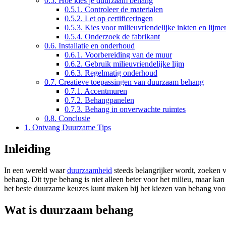
0.5.
Hoe kies je duurzaam behang
0.5.1.
Controleer de materialen
0.5.2.
Let op certificeringen
0.5.3.
Kies voor milieuvriendelijke inkten en lijme
0.5.4.
Onderzoek de fabrikant
0.6.
Installatie en onderhoud
0.6.1.
Voorbereiding van de muur
0.6.2.
Gebruik milieuvriendelijke lijm
0.6.3.
Regelmatig onderhoud
0.7.
Creatieve toepassingen van duurzaam behang
0.7.1.
Accentmuren
0.7.2.
Behangpanelen
0.7.3.
Behang in onverwachte ruimtes
0.8.
Conclusie
1.
Ontvang Duurzame Tips
Inleiding
In een wereld waar
duurzaamheid
steeds belangrijker wordt, zoeken 
behang. Dit type behang is niet alleen beter voor het milieu, maar k
het beste duurzame keuzes kunt maken bij het kiezen van behang voor
Wat is duurzaam behang