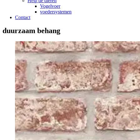
Help de dieren
Vogelvoer
voedersystemen
Contact
duurzaam behang