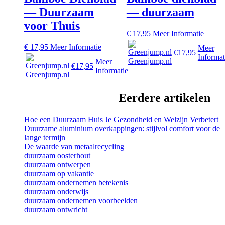
— Duurzaam
— duurzaam
voor Thuis
€
17,95
Meer Informatie
€
17,95
Meer Informatie
Meer
€17,95
Informat
Greenjump.nl
Meer
€17,95
Informatie
Greenjump.nl
Eerdere artikelen
Hoe een Duurzaam Huis Je Gezondheid en Welzijn Verbetert
Duurzame aluminium overkappingen: stijlvol comfort voor de
lange termijn
De waarde van metaalrecycling
duurzaam oosterhout
duurzaam ontwerpen
duurzaam op vakantie
duurzaam ondernemen betekenis
duurzaam onderwijs
duurzaam ondernemen voorbeelden
duurzaam ontwricht