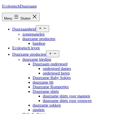
Ga
EcologischDuurzaam
naar
de
Menu
Sluiten
inhoud
Open
Duurzaamheid
menu
zonnepanelen
duurzame producten
bamboe
Ecologisch leven
Open
Duurzame producten
menu
duurzame kleding
Duurzaam ondergoed
ondergoed dames
ondergoed heren
Duurzame Baby Sokjes
duurzame bh
Duurzame Rompertjes
Duurzame shirts
duurzame shirts voor mannen
duurzame shirts voor vrouwen
duurzame sokken
singlets