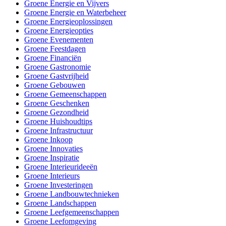
Groene Energie en Vijvers
Groene Energie en Waterbeheer
Groene Energieoplossingen
Groene Energieopties
Groene Evenementen
Groene Feestdagen
Groene Financiën
Groene Gastronomie
Groene Gastvrijheid
Groene Gebouwen
Groene Gemeenschappen
Groene Geschenken
Groene Gezondheid
Groene Huishoudtips
Groene Infrastructuur
Groene Inkoop
Groene Innovaties
Groene Inspiratie
Groene Interieurideeën
Groene Interieurs
Groene Investeringen
Groene Landbouwtechnieken
Groene Landschappen
Groene Leefgemeenschappen
Groene Leefomgeving