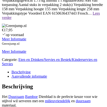
Verpakkingsgewicht 1.73 kg Inhoud 1 l Signaalwoord Niet van
toepassing Aantal stuks in verpakking 2 stuk(s) Verpakking breedte
158 mm Verpakking hoogte 155 mm Verpakking lengte 258 mm
Verpakkingstype Voordeel EAN 6150636437443 Frosch…
Lees
Naamloos
verder
€17,95
op voorraad
Meer Informatie
Greenjump.nl
Meer Informatie
Categorie:
Eten en Drinken/Servies en Bestek/Kinderservies en
Servies
Beschrijving
Aanvullende informatie
Beschrijving
Het
Duurzaam
Bamboe
Dienblad is de perfecte keuze voor wie
stijlvol wil serveren met een
milieuvriendelijk
en
duurzaam
materiaal.