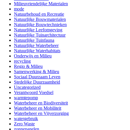
Milieuvriendelijke Materialen
mode
Natuurbehoud en Recreatie
Natuurlijke Bouwmaterialen
Natuurlijke Bouwtechnieken
Natuurlijke Leefomgeving
Natuurlijke Tuinarchitectuur
Natuurlijke Tuinfauna
Natuurlijke Waterbeheer
Natuurlijke Waterhabitats
Onderwijs en Milieu
recycling
Regio & Milieu
Samenwerking & Milieu
Sociaal Duurzaam Leven
Stedelijke Duurzaamheid
Uncategorized
Verantwoord Voedsel
warmtepomp
Waterbeheer en Biodiversiteit
Waterbeheer en Mobiliteit
Waterbeheer en Vijverzorging
watergebruik
Zero Waste
zonnepanelen