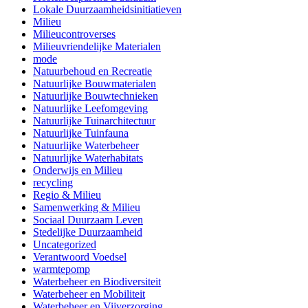
Lokale Duurzaamheidsinitiatieven
Milieu
Milieucontroverses
Milieuvriendelijke Materialen
mode
Natuurbehoud en Recreatie
Natuurlijke Bouwmaterialen
Natuurlijke Bouwtechnieken
Natuurlijke Leefomgeving
Natuurlijke Tuinarchitectuur
Natuurlijke Tuinfauna
Natuurlijke Waterbeheer
Natuurlijke Waterhabitats
Onderwijs en Milieu
recycling
Regio & Milieu
Samenwerking & Milieu
Sociaal Duurzaam Leven
Stedelijke Duurzaamheid
Uncategorized
Verantwoord Voedsel
warmtepomp
Waterbeheer en Biodiversiteit
Waterbeheer en Mobiliteit
Waterbeheer en Vijverzorging