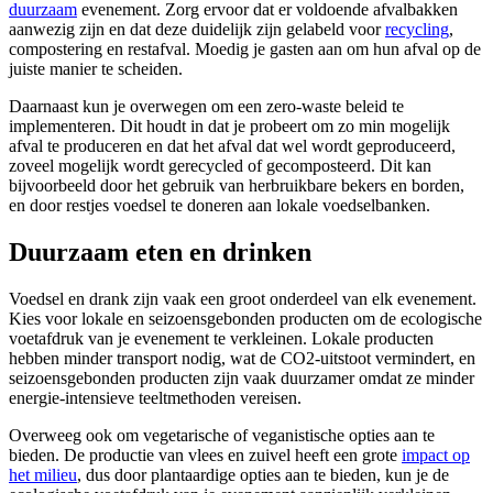
duurzaam
evenement. Zorg ervoor dat er voldoende afvalbakken
aanwezig zijn en dat deze duidelijk zijn gelabeld voor
recycling
,
compostering en restafval. Moedig je gasten aan om hun afval op de
juiste manier te scheiden.
Daarnaast kun je overwegen om een zero-waste beleid te
implementeren. Dit houdt in dat je probeert om zo min mogelijk
afval te produceren en dat het afval dat wel wordt geproduceerd,
zoveel mogelijk wordt gerecycled of gecomposteerd. Dit kan
bijvoorbeeld door het gebruik van herbruikbare bekers en borden,
en door restjes voedsel te doneren aan lokale voedselbanken.
Duurzaam eten en drinken
Voedsel en drank zijn vaak een groot onderdeel van elk evenement.
Kies voor lokale en seizoensgebonden producten om de ecologische
voetafdruk van je evenement te verkleinen. Lokale producten
hebben minder transport nodig, wat de CO2-uitstoot vermindert, en
seizoensgebonden producten zijn vaak duurzamer omdat ze minder
energie-intensieve teeltmethoden vereisen.
Overweeg ook om vegetarische of veganistische opties aan te
bieden. De productie van vlees en zuivel heeft een grote
impact op
het milieu
, dus door plantaardige opties aan te bieden, kun je de