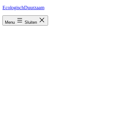
Ga
EcologischDuurzaam
naar
de
Menu
Sluiten
inhoud