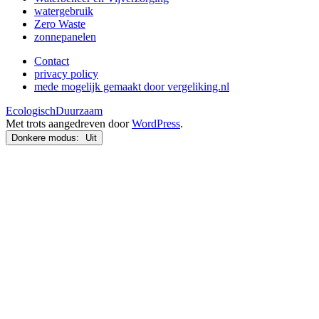
watergebruik
Zero Waste
zonnepanelen
Contact
privacy policy
mede mogelijk gemaakt door vergeliking.nl
EcologischDuurzaam
Met trots aangedreven door
WordPress
.
Donkere modus: