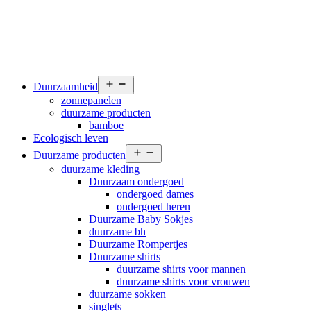
Open
Duurzaamheid
menu
zonnepanelen
duurzame producten
bamboe
Ecologisch leven
Open
Duurzame producten
menu
duurzame kleding
Duurzaam ondergoed
ondergoed dames
ondergoed heren
Duurzame Baby Sokjes
duurzame bh
Duurzame Rompertjes
Duurzame shirts
duurzame shirts voor mannen
duurzame shirts voor vrouwen
duurzame sokken
singlets