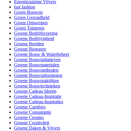
Energiezuinige Vijvers
fast fashion
Groen Bouwen
Groen Gezondheid
Groen Ontwerpen
Groen Tuinieren
Groene Bedrijfsvoering
Groene Bedrijvigheid
Groene Beelden
Groene Biotopen
Groene Bouw & Waterbeheer
Groene Bouwinitiatieven
Groene Bouwmaterialen
Groene Bouwmethoden
Groene Bouwoplossingen
Groene Bouwpraktijken
Groene Bouwtechnieken
Groene Cadeau Ideeën
Groene Cadeau-Inspiratie
Groene Cadeau-Inspiraties
Groene Carrières
Groene Consumptie
Groene Creaties
Groene Creativiteit
Groene Daken & Vijvers