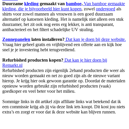
Duurzame
kleding
gemaakt van
bamboe
.
Van bamboe gemaakte
kleding, die je bijvoorbeeld hier kunt kopen
, zowel
ondergoed
als
shirts voor zowel mannen als vrouwen is een goed duurzaam
alternatief op katoenen kleding. Het is namelijk niet alleen een stuk
duurzamer, het zit ook nog eens erg lekker, is anti transparant,
antibacterieel en het filtert schadelijke UV straling.
Zonnepanelen
laten installeren?
Dat kan je doen bij deze website.
Vraag hier geheel gratis en vrijblijvend een offerte aan en kijk hoe
snel je je investering hebt terugverdiend.
Refurbished producten kopen?
Dat kan je hier doen bij
Remarkt.nl
Refurbished producten zijn eigenlijk 2ehand producten die weer als
nieuw worden gemaakt en net zo goed zijn als de nieuwe variant
hierop. Je krijg hier ook gewoon garantie op. Doordat de materialen
opnieuw worden gebruikt zijn refurbished producten (vaak)
goedkoper en veel beter voor het milieu.
Sommige links in dit artikel zijn affiliate links wat betekend dat ik
een commissie krijg als jij via deze link iets koopt. Dit kost jou niets
extra’s en zorgt er voor dat ik deze website kan blijven runnen.