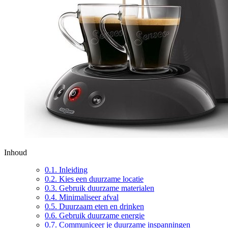
Inhoud
0.1.
Inleiding
0.2.
Kies een duurzame locatie
0.3.
Gebruik duurzame materialen
0.4.
Minimaliseer afval
0.5.
Duurzaam eten en drinken
0.6.
Gebruik duurzame energie
0.7.
Communiceer je duurzame inspanningen