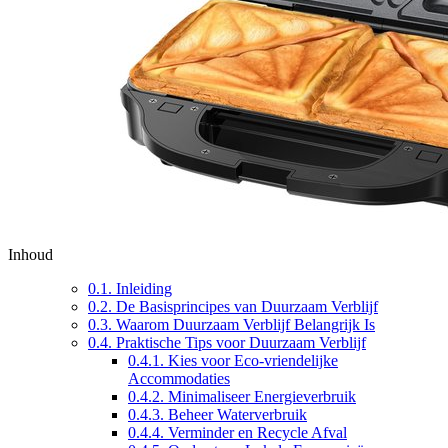
Inhoud
0.1.
Inleiding
0.2.
De Basisprincipes van Duurzaam Verblijf
0.3.
Waarom Duurzaam Verblijf Belangrijk Is
0.4.
Praktische Tips voor Duurzaam Verblijf
0.4.1.
Kies voor Eco-vriendelijke
Accommodaties
0.4.2.
Minimaliseer Energieverbruik
0.4.3.
Beheer Waterverbruik
0.4.4.
Verminder en Recycle Afval