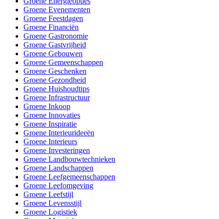
Groene Energieopties
Groene Evenementen
Groene Feestdagen
Groene Financiën
Groene Gastronomie
Groene Gastvrijheid
Groene Gebouwen
Groene Gemeenschappen
Groene Geschenken
Groene Gezondheid
Groene Huishoudtips
Groene Infrastructuur
Groene Inkoop
Groene Innovaties
Groene Inspiratie
Groene Interieurideeën
Groene Interieurs
Groene Investeringen
Groene Landbouwtechnieken
Groene Landschappen
Groene Leefgemeenschappen
Groene Leefomgeving
Groene Leefstijl
Groene Levensstijl
Groene Logistiek