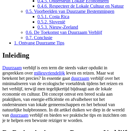
0.4.5.
Ondersteun Lokale Economieën
0.4.6.
Respecteer de Lokale Cultuur en Natuur
0.5.
Voorbeelden van Duurzame Bestemmingen
0.5.1.
Costa Rica
0.5.2.
Slovenië
0.5.3.
Nieuw-Zeeland
0.6.
De Toekomst van Duurzaam Verblijf
0.7.
Conclusie
1.
Ontvang Duurzame Tips
Inleiding
Duurzaam
verblijf is een term die steeds vaker opduikt in
gesprekken over
milieuvriendelijk
leven en reizen. Maar wat
betekent het precies? In essentie gaat
duurzaam
verblijf over het
minimaliseren van de ecologische voetafdruk tijdens het reizen en
het verblijf, terwijl men tegelijkertijd bijdraagt aan de lokale
economie en cultuur. Dit concept omvat een breed scala aan
praktijken, van energie-efficiëntie en afvalbeheer tot het
ondersteunen van lokale gemeenschappen en het behoud van
natuurlijke hulpbronnen. In dit artikel duiken we diep in de wereld
van
duurzaam
verblijf en bieden we praktische tips en inzichten om
je te helpen een bewuste reiziger te worden.