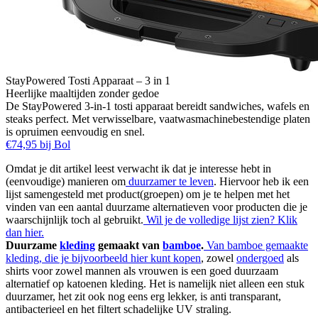
StayPowered Tosti Apparaat – 3 in 1
Heerlijke maaltijden zonder gedoe
De StayPowered 3-in-1 tosti apparaat bereidt sandwiches, wafels en
steaks perfect. Met verwisselbare, vaatwasmachinebestendige platen
is opruimen eenvoudig en snel.
€74,95 bij Bol
Omdat je dit artikel leest verwacht ik dat je interesse hebt in
(eenvoudige) manieren om
duurzamer te leven
. Hiervoor heb ik een
lijst samengesteld met product(groepen) om je te helpen met het
vinden van een aantal duurzame alternatieven voor producten die je
waarschijnlijk toch al gebruikt.
Wil je de volledige lijst zien? Klik
dan hier.
Duurzame
kleding
gemaakt van
bamboe
.
Van bamboe gemaakte
kleding, die je bijvoorbeeld hier kunt kopen
, zowel
ondergoed
als
shirts voor zowel mannen als vrouwen is een goed duurzaam
alternatief op katoenen kleding. Het is namelijk niet alleen een stuk
duurzamer, het zit ook nog eens erg lekker, is anti transparant,
antibacterieel en het filtert schadelijke UV straling.