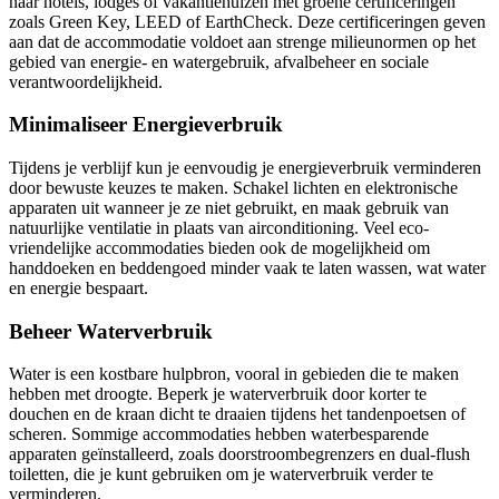
naar hotels, lodges of vakantiehuizen met groene certificeringen
zoals Green Key, LEED of EarthCheck. Deze certificeringen geven
aan dat de accommodatie voldoet aan strenge milieunormen op het
gebied van energie- en watergebruik, afvalbeheer en sociale
verantwoordelijkheid.
Minimaliseer Energieverbruik
Tijdens je verblijf kun je eenvoudig je energieverbruik verminderen
door bewuste keuzes te maken. Schakel lichten en elektronische
apparaten uit wanneer je ze niet gebruikt, en maak gebruik van
natuurlijke ventilatie in plaats van airconditioning. Veel eco-
vriendelijke accommodaties bieden ook de mogelijkheid om
handdoeken en beddengoed minder vaak te laten wassen, wat water
en energie bespaart.
Beheer Waterverbruik
Water is een kostbare hulpbron, vooral in gebieden die te maken
hebben met droogte. Beperk je waterverbruik door korter te
douchen en de kraan dicht te draaien tijdens het tandenpoetsen of
scheren. Sommige accommodaties hebben waterbesparende
apparaten geïnstalleerd, zoals doorstroombegrenzers en dual-flush
toiletten, die je kunt gebruiken om je waterverbruik verder te
verminderen.