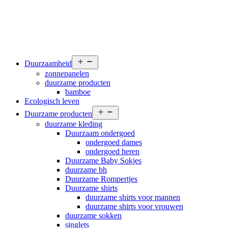
Open
Duurzaamheid
menu
zonnepanelen
duurzame producten
bamboe
Ecologisch leven
Open
Duurzame producten
menu
duurzame kleding
Duurzaam ondergoed
ondergoed dames
ondergoed heren
Duurzame Baby Sokjes
duurzame bh
Duurzame Rompertjes
Duurzame shirts
duurzame shirts voor mannen
duurzame shirts voor vrouwen
duurzame sokken
singlets