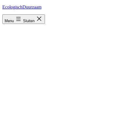
Ga
EcologischDuurzaam
naar
de
Menu
Sluiten
inhoud