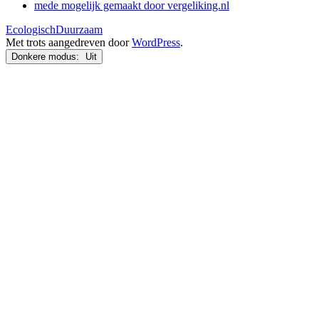
mede mogelijk gemaakt door vergeliking.nl
EcologischDuurzaam
Met trots aangedreven door
WordPress
.
Donkere modus: