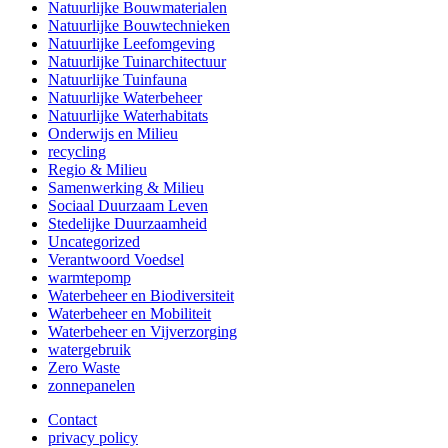
Natuurlijke Bouwmaterialen
Natuurlijke Bouwtechnieken
Natuurlijke Leefomgeving
Natuurlijke Tuinarchitectuur
Natuurlijke Tuinfauna
Natuurlijke Waterbeheer
Natuurlijke Waterhabitats
Onderwijs en Milieu
recycling
Regio & Milieu
Samenwerking & Milieu
Sociaal Duurzaam Leven
Stedelijke Duurzaamheid
Uncategorized
Verantwoord Voedsel
warmtepomp
Waterbeheer en Biodiversiteit
Waterbeheer en Mobiliteit
Waterbeheer en Vijverzorging
watergebruik
Zero Waste
zonnepanelen
Contact
privacy policy