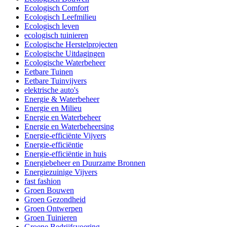
Ecologisch Comfort
Ecologisch Leefmilieu
Ecologisch leven
ecologisch tuinieren
Ecologische Herstelprojecten
Ecologische Uitdagingen
Ecologische Waterbeheer
Eetbare Tuinen
Eetbare Tuinvijvers
elektrische auto's
Energie & Waterbeheer
Energie en Milieu
Energie en Waterbeheer
Energie en Waterbeheersing
Energie-efficiënte Vijvers
Energie-efficiëntie
Energie-efficiëntie in huis
Energiebeheer en Duurzame Bronnen
Energiezuinige Vijvers
fast fashion
Groen Bouwen
Groen Gezondheid
Groen Ontwerpen
Groen Tuinieren
Groene Bedrijfsvoering