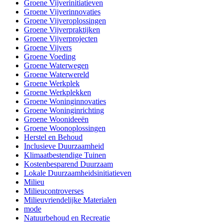
Groene Vijverinitiatieven
Groene Vijverinnovaties
Groene Vijveroplossingen
Groene Vijverpraktijken
Groene Vijverprojecten
Groene Vijvers
Groene Voeding
Groene Waterwegen
Groene Waterwereld
Groene Werkplek
Groene Werkplekken
Groene Woninginnovaties
Groene Woninginrichting
Groene Woonideeën
Groene Woonoplossingen
Herstel en Behoud
Inclusieve Duurzaamheid
Klimaatbestendige Tuinen
Kostenbesparend Duurzaam
Lokale Duurzaamheidsinitiatieven
Milieu
Milieucontroverses
Milieuvriendelijke Materialen
mode
Natuurbehoud en Recreatie