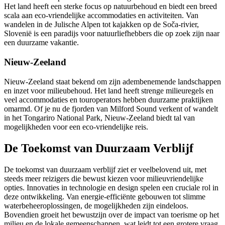
Het land heeft een sterke focus op natuurbehoud en biedt een breed
scala aan eco-vriendelijke accommodaties en activiteiten. Van
wandelen in de Julische Alpen tot kajakken op de Soča-rivier,
Slovenië is een paradijs voor natuurliefhebbers die op zoek zijn naar
een duurzame vakantie.
Nieuw-Zeeland
Nieuw-Zeeland staat bekend om zijn adembenemende landschappen
en inzet voor milieubehoud. Het land heeft strenge milieuregels en
veel accommodaties en touroperators hebben duurzame praktijken
omarmd. Of je nu de fjorden van Milford Sound verkent of wandelt
in het Tongariro National Park, Nieuw-Zeeland biedt tal van
mogelijkheden voor een eco-vriendelijke reis.
De Toekomst van Duurzaam Verblijf
De toekomst van duurzaam verblijf ziet er veelbelovend uit, met
steeds meer reizigers die bewust kiezen voor milieuvriendelijke
opties. Innovaties in technologie en design spelen een cruciale rol in
deze ontwikkeling. Van energie-efficiënte gebouwen tot slimme
waterbeheeroplossingen, de mogelijkheden zijn eindeloos.
Bovendien groeit het bewustzijn over de impact van toerisme op het
milieu en de lokale gemeenschappen, wat leidt tot een grotere vraag