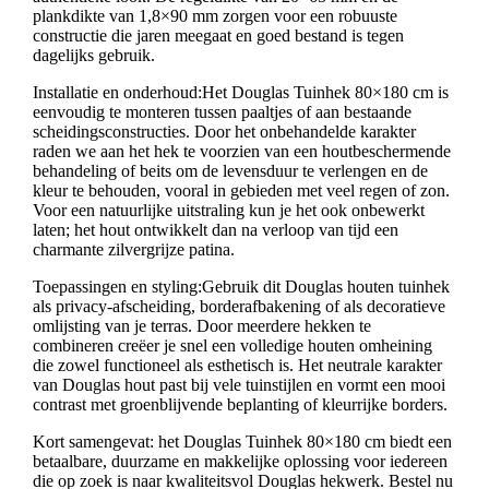
plankdikte van 1,8×90 mm zorgen voor een robuuste
constructie die jaren meegaat en goed bestand is tegen
dagelijks gebruik.
Installatie en onderhoud:Het Douglas Tuinhek 80×180 cm is
eenvoudig te monteren tussen paaltjes of aan bestaande
scheidingsconstructies. Door het onbehandelde karakter
raden we aan het hek te voorzien van een houtbeschermende
behandeling of beits om de levensduur te verlengen en de
kleur te behouden, vooral in gebieden met veel regen of zon.
Voor een natuurlijke uitstraling kun je het ook onbewerkt
laten; het hout ontwikkelt dan na verloop van tijd een
charmante zilvergrijze patina.
Toepassingen en styling:Gebruik dit Douglas houten tuinhek
als privacy-afscheiding, borderafbakening of als decoratieve
omlijsting van je terras. Door meerdere hekken te
combineren creëer je snel een volledige houten omheining
die zowel functioneel als esthetisch is. Het neutrale karakter
van Douglas hout past bij vele tuinstijlen en vormt een mooi
contrast met groenblijvende beplanting of kleurrijke borders.
Kort samengevat: het Douglas Tuinhek 80×180 cm biedt een
betaalbare, duurzame en makkelijke oplossing voor iedereen
die op zoek is naar kwaliteitsvol Douglas hekwerk. Bestel nu