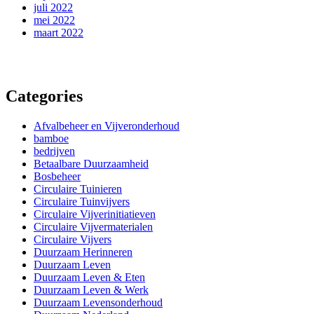
juli 2022
mei 2022
maart 2022
Categories
Afvalbeheer en Vijveronderhoud
bamboe
bedrijven
Betaalbare Duurzaamheid
Bosbeheer
Circulaire Tuinieren
Circulaire Tuinvijvers
Circulaire Vijverinitiatieven
Circulaire Vijvermaterialen
Circulaire Vijvers
Duurzaam Herinneren
Duurzaam Leven
Duurzaam Leven & Eten
Duurzaam Leven & Werk
Duurzaam Levensonderhoud