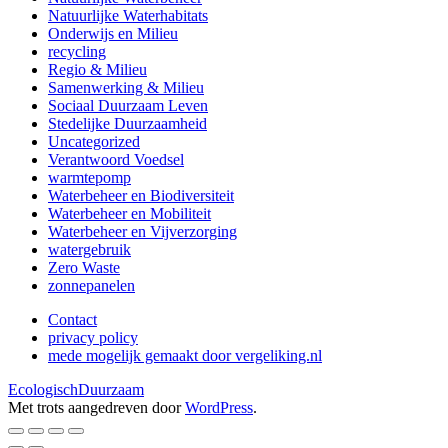
Natuurlijke Waterhabitats
Onderwijs en Milieu
recycling
Regio & Milieu
Samenwerking & Milieu
Sociaal Duurzaam Leven
Stedelijke Duurzaamheid
Uncategorized
Verantwoord Voedsel
warmtepomp
Waterbeheer en Biodiversiteit
Waterbeheer en Mobiliteit
Waterbeheer en Vijverzorging
watergebruik
Zero Waste
zonnepanelen
Contact
privacy policy
mede mogelijk gemaakt door vergeliking.nl
EcologischDuurzaam
Met trots aangedreven door
WordPress
.