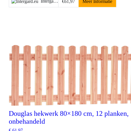
Intergard.eu
€61,97
Meer Informatie
Douglas hekwerk 80×180 cm, 12 planken,
onbehandeld
€
61,97