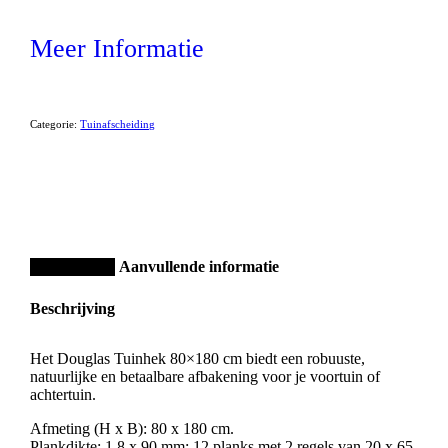
Meer Informatie
Categorie:
Tuinafscheiding
Beschrijving
Aanvullende informatie
Beschrijving
Het Douglas Tuinhek 80×180 cm biedt een robuuste,
natuurlijke en betaalbare afbakening voor je voortuin of
achtertuin.
Afmeting (H x B): 80 x 180 cm.
Plankdikte: 1,8 x 90 mm; 12 planks met 2 regels van 20 x 65