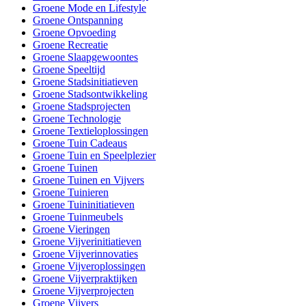
Groene Mode en Lifestyle
Groene Ontspanning
Groene Opvoeding
Groene Recreatie
Groene Slaapgewoontes
Groene Speeltijd
Groene Stadsinitiatieven
Groene Stadsontwikkeling
Groene Stadsprojecten
Groene Technologie
Groene Textieloplossingen
Groene Tuin Cadeaus
Groene Tuin en Speelplezier
Groene Tuinen
Groene Tuinen en Vijvers
Groene Tuinieren
Groene Tuininitiatieven
Groene Tuinmeubels
Groene Vieringen
Groene Vijverinitiatieven
Groene Vijverinnovaties
Groene Vijveroplossingen
Groene Vijverpraktijken
Groene Vijverprojecten
Groene Vijvers