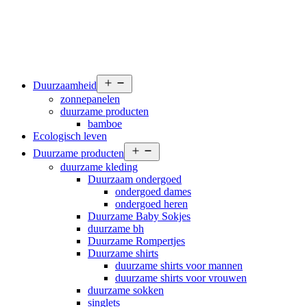
Open
Duurzaamheid
menu
zonnepanelen
duurzame producten
bamboe
Ecologisch leven
Open
Duurzame producten
menu
duurzame kleding
Duurzaam ondergoed
ondergoed dames
ondergoed heren
Duurzame Baby Sokjes
duurzame bh
Duurzame Rompertjes
Duurzame shirts
duurzame shirts voor mannen
duurzame shirts voor vrouwen
duurzame sokken
singlets