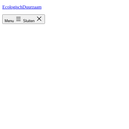
Ga
EcologischDuurzaam
naar
de
Menu
Sluiten
inhoud