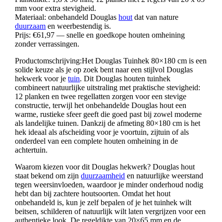
mm voor extra stevigheid.
Materiaal: onbehandeld Douglas
hout
dat van nature
duurzaam
en weerbestendig is.
Prijs: €61,97 — snelle en goedkope houten omheining
zonder verrassingen.
Productomschrijving:Het Douglas Tuinhek 80×180 cm is een
solide keuze als je op zoek bent naar een stijlvol Douglas
hekwerk voor je
tuin
. Dit Douglas houten tuinhek
combineert natuurlijke uitstraling met praktische stevigheid:
12 planken en twee regellatten zorgen voor een stevige
constructie, terwijl het onbehandelde Douglas hout een
warme, rustieke sfeer geeft die goed past bij zowel moderne
als landelijke tuinen. Dankzij de afmeting 80×180 cm is het
hek ideaal als afscheiding voor je voortuin, zijtuin of als
onderdeel van een complete houten omheining in de
achtertuin.
Waarom kiezen voor dit Douglas hekwerk? Douglas hout
staat bekend om zijn
duurzaamheid
en natuurlijke weerstand
tegen weersinvloeden, waardoor je minder onderhoud nodig
hebt dan bij zachtere houtsoorten. Omdat het hout
onbehandeld is, kun je zelf bepalen of je het tuinhek wilt
beitsen, schilderen of natuurlijk wilt laten vergrijzen voor een
authentieke look. De regeldikte van 20×65 mm en de