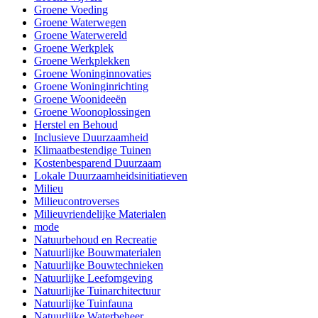
Groene Voeding
Groene Waterwegen
Groene Waterwereld
Groene Werkplek
Groene Werkplekken
Groene Woninginnovaties
Groene Woninginrichting
Groene Woonideeën
Groene Woonoplossingen
Herstel en Behoud
Inclusieve Duurzaamheid
Klimaatbestendige Tuinen
Kostenbesparend Duurzaam
Lokale Duurzaamheidsinitiatieven
Milieu
Milieucontroverses
Milieuvriendelijke Materialen
mode
Natuurbehoud en Recreatie
Natuurlijke Bouwmaterialen
Natuurlijke Bouwtechnieken
Natuurlijke Leefomgeving
Natuurlijke Tuinarchitectuur
Natuurlijke Tuinfauna
Natuurlijke Waterbeheer