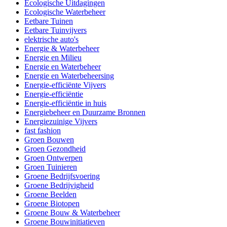
Ecologische Uitdagingen
Ecologische Waterbeheer
Eetbare Tuinen
Eetbare Tuinvijvers
elektrische auto's
Energie & Waterbeheer
Energie en Milieu
Energie en Waterbeheer
Energie en Waterbeheersing
Energie-efficiënte Vijvers
Energie-efficiëntie
Energie-efficiëntie in huis
Energiebeheer en Duurzame Bronnen
Energiezuinige Vijvers
fast fashion
Groen Bouwen
Groen Gezondheid
Groen Ontwerpen
Groen Tuinieren
Groene Bedrijfsvoering
Groene Bedrijvigheid
Groene Beelden
Groene Biotopen
Groene Bouw & Waterbeheer
Groene Bouwinitiatieven