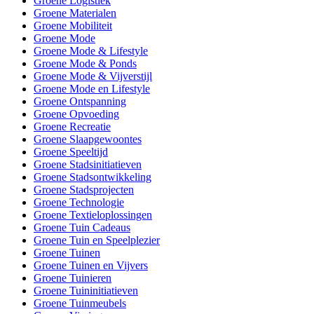
Groene Logistiek
Groene Materialen
Groene Mobiliteit
Groene Mode
Groene Mode & Lifestyle
Groene Mode & Ponds
Groene Mode & Vijverstijl
Groene Mode en Lifestyle
Groene Ontspanning
Groene Opvoeding
Groene Recreatie
Groene Slaapgewoontes
Groene Speeltijd
Groene Stadsinitiatieven
Groene Stadsontwikkeling
Groene Stadsprojecten
Groene Technologie
Groene Textieloplossingen
Groene Tuin Cadeaus
Groene Tuin en Speelplezier
Groene Tuinen
Groene Tuinen en Vijvers
Groene Tuinieren
Groene Tuininitiatieven
Groene Tuinmeubels