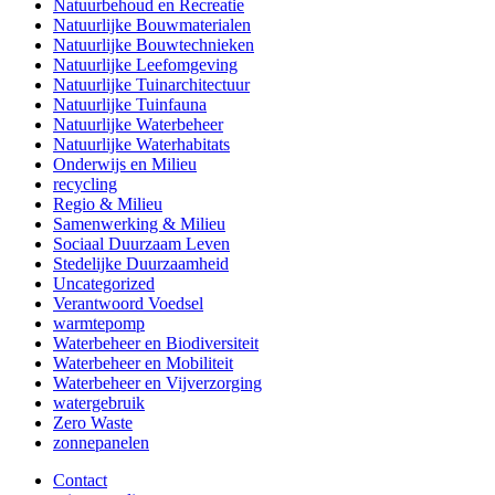
Natuurbehoud en Recreatie
Natuurlijke Bouwmaterialen
Natuurlijke Bouwtechnieken
Natuurlijke Leefomgeving
Natuurlijke Tuinarchitectuur
Natuurlijke Tuinfauna
Natuurlijke Waterbeheer
Natuurlijke Waterhabitats
Onderwijs en Milieu
recycling
Regio & Milieu
Samenwerking & Milieu
Sociaal Duurzaam Leven
Stedelijke Duurzaamheid
Uncategorized
Verantwoord Voedsel
warmtepomp
Waterbeheer en Biodiversiteit
Waterbeheer en Mobiliteit
Waterbeheer en Vijverzorging
watergebruik
Zero Waste
zonnepanelen
Contact