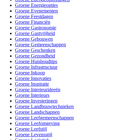
Groene Energieopties
Groene Evenementen
Groene Feestdagen
Groene Financiën
Groene Gastronomie
Groene Gastvrijheid
Groene Gebouwen
Groene Gemeenschappen
Groene Geschenken
Groene Gezondheid
Groene Huishoudtips
Groene Infrastructuur
Groene Inkoop
Groene Innovaties
Groene Inspiratie
Groene Interieurideeën
Groene Interieurs
Groene Investeringen
Groene Landbouwtechnieken
Groene Landschappen
Groene Leefgemeenschappen
Groene Leefomgeving
Groene Leefstijl
Groene Levensstijl