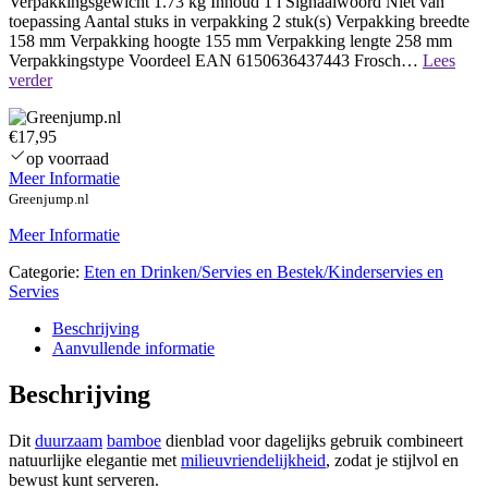
Verpakkingsgewicht 1.73 kg Inhoud 1 l Signaalwoord Niet van
toepassing Aantal stuks in verpakking 2 stuk(s) Verpakking breedte
158 mm Verpakking hoogte 155 mm Verpakking lengte 258 mm
Verpakkingstype Voordeel EAN 6150636437443 Frosch…
Lees
Naamloos
verder
€17,95
op voorraad
Meer Informatie
Greenjump.nl
Meer Informatie
Categorie:
Eten en Drinken/Servies en Bestek/Kinderservies en
Servies
Beschrijving
Aanvullende informatie
Beschrijving
Dit
duurzaam
bamboe
dienblad voor dagelijks gebruik combineert
natuurlijke elegantie met
milieuvriendelijkheid
, zodat je stijlvol en
bewust kunt serveren.