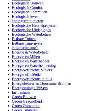
Ecologisch Bouwen
Ecologisch Comfort
Ecologisch Leefmilieu
Ecologisch leven
ecologisch tuinieren
Ecologische Herstelprojecten
Ecologische Uitdagingen
Ecologische Waterbeheer
Eetbare Tuinen
Eetbare Tuinvijvers
elektrische auto's
Energie & Waterbeheer
Energie en Milieu
Energie en Waterbeheer
Energie en Waterbeheersing
Energie-efficiënte Vijvers
Energie-efficiëntie
Energie-efficiëntie in huis
Energiebeheer en Duurzame Bronnen
Energiezuinige Vijvers
fast fashion
Groen Bouwen
Groen Gezondheid
Groen Ontwerpen
Groen Tuinieren