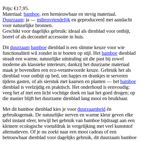
Prijs: €17,95.
Materiaal:
bamboe
, een hernieuwbaar en stevig materiaal.
Duurzaam
: ja —
milieuvriendelijk
en geproduceerd met aandacht
voor natuurlijke bronnen.
Geschikt voor dagelijks gebruik: ideaal als dienblad voor ontbijt,
borrel of als decoratief accessoire in huis.
Dit
duurzaam
bamboe
dienblad is een slimme keuze voor wie
functionaliteit wil zonder in te boeten op stijl. Het
bamboe
dienblad
straalt een warme, natuurlijke uitstraling uit die past bij zowel
moderne als klassieke interieurs; dankzij het duurzame materiaal
maak je bovendien een eco-verantwoorde keuze. Gebruik het als
dienblad voor ontbijt op bed, om hapjes en drankjes te serveren
tijdens gasten, of als sierstuk met kaarsen en planten — het
bamboe
dienblad is veelzijdig en praktisch. Het onderhoud is eenvoudig:
veeg het af met een licht vochtige doek en laat het goed drogen; op
die manier blijft het duurzame dienblad lang mooi en bruikbaar.
Met dit bamboe dienblad kies je voor
duurzaamheid
én
gebruiksgemak. De natuurlijke nerven en warme kleur geven elke
tafel instant sfeer, terwijl het gebruik van bamboe bijdraagt aan een
kleinere ecologische voetafdruk in vergelijking met veel kunststof
alternatieven. Of je nu zoekt naar een mooi cadeau of een
betrouwbaar dienblad voor dagelijks gebruik, dit duurzaam bamboe