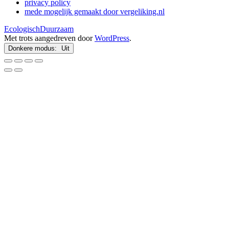
privacy policy
mede mogelijk gemaakt door vergeliking.nl
EcologischDuurzaam
Met trots aangedreven door
WordPress
.
Donkere modus: