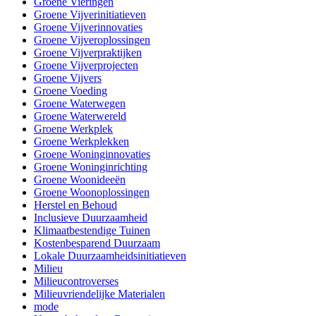
Groene Vieringen
Groene Vijverinitiatieven
Groene Vijverinnovaties
Groene Vijveroplossingen
Groene Vijverpraktijken
Groene Vijverprojecten
Groene Vijvers
Groene Voeding
Groene Waterwegen
Groene Waterwereld
Groene Werkplek
Groene Werkplekken
Groene Woninginnovaties
Groene Woninginrichting
Groene Woonideeën
Groene Woonoplossingen
Herstel en Behoud
Inclusieve Duurzaamheid
Klimaatbestendige Tuinen
Kostenbesparend Duurzaam
Lokale Duurzaamheidsinitiatieven
Milieu
Milieucontroverses
Milieuvriendelijke Materialen
mode