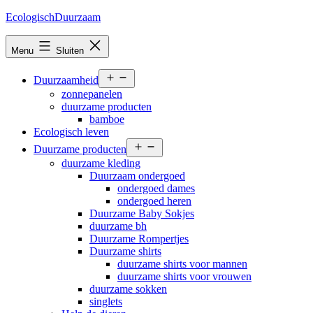
Ga
EcologischDuurzaam
naar
de
Menu
Sluiten
inhoud
Open
Duurzaamheid
menu
zonnepanelen
duurzame producten
bamboe
Ecologisch leven
Open
Duurzame producten
menu
duurzame kleding
Duurzaam ondergoed
ondergoed dames
ondergoed heren
Duurzame Baby Sokjes
duurzame bh
Duurzame Rompertjes
Duurzame shirts
duurzame shirts voor mannen
duurzame shirts voor vrouwen
duurzame sokken
singlets