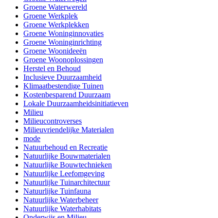
Groene Waterwereld
Groene Werkplek
Groene Werkplekken
Groene Woninginnovaties
Groene Woninginrichting
Groene Woonideeën
Groene Woonoplossingen
Herstel en Behoud
Inclusieve Duurzaamheid
Klimaatbestendige Tuinen
Kostenbesparend Duurzaam
Lokale Duurzaamheidsinitiatieven
Milieu
Milieucontroverses
Milieuvriendelijke Materialen
mode
Natuurbehoud en Recreatie
Natuurlijke Bouwmaterialen
Natuurlijke Bouwtechnieken
Natuurlijke Leefomgeving
Natuurlijke Tuinarchitectuur
Natuurlijke Tuinfauna
Natuurlijke Waterbeheer
Natuurlijke Waterhabitats
Onderwijs en Milieu