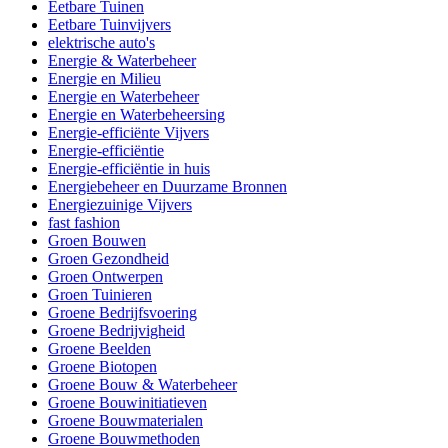
Eetbare Tuinen
Eetbare Tuinvijvers
elektrische auto's
Energie & Waterbeheer
Energie en Milieu
Energie en Waterbeheer
Energie en Waterbeheersing
Energie-efficiënte Vijvers
Energie-efficiëntie
Energie-efficiëntie in huis
Energiebeheer en Duurzame Bronnen
Energiezuinige Vijvers
fast fashion
Groen Bouwen
Groen Gezondheid
Groen Ontwerpen
Groen Tuinieren
Groene Bedrijfsvoering
Groene Bedrijvigheid
Groene Beelden
Groene Biotopen
Groene Bouw & Waterbeheer
Groene Bouwinitiatieven
Groene Bouwmaterialen
Groene Bouwmethoden