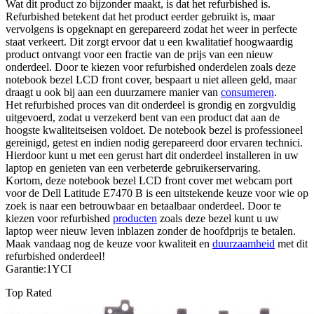
Wat dit product zo bijzonder maakt, is dat het refurbished is.
Refurbished betekent dat het product eerder gebruikt is, maar
vervolgens is opgeknapt en gerepareerd zodat het weer in perfecte
staat verkeert. Dit zorgt ervoor dat u een kwalitatief hoogwaardig
product ontvangt voor een fractie van de prijs van een nieuw
onderdeel. Door te kiezen voor refurbished onderdelen zoals deze
notebook bezel LCD front cover, bespaart u niet alleen geld, maar
draagt u ook bij aan een duurzamere manier van
consumeren
.
Het refurbished proces van dit onderdeel is grondig en zorgvuldig
uitgevoerd, zodat u verzekerd bent van een product dat aan de
hoogste kwaliteitseisen voldoet. De notebook bezel is professioneel
gereinigd, getest en indien nodig gerepareerd door ervaren technici.
Hierdoor kunt u met een gerust hart dit onderdeel installeren in uw
laptop en genieten van een verbeterde gebruikerservaring.
Kortom, deze notebook bezel LCD front cover met webcam port
voor de Dell Latitude E7470 B is een uitstekende keuze voor wie op
zoek is naar een betrouwbaar en betaalbaar onderdeel. Door te
kiezen voor refurbished
producten
zoals deze bezel kunt u uw
laptop weer nieuw leven inblazen zonder de hoofdprijs te betalen.
Maak vandaag nog de keuze voor kwaliteit en
duurzaamheid
met dit
refurbished onderdeel!
Garantie:1YCI
Top Rated