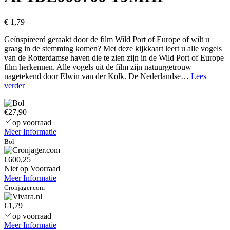
€
1,79
Geïnspireerd geraakt door de film Wild Port of Europe of wilt u
graag in de stemming komen? Met deze kijkkaart leert u alle vogels
van de Rotterdamse haven die te zien zijn in de Wild Port of Europe
film herkennen. Alle vogels uit de film zijn natuurgetrouw
nagetekend door Elwin van der Kolk. De Nederlandse…
Lees
Notebook
verder
bezel
LCD
€27,90
Front
Cover
op voorraad
With
Meer Informatie
Webcam
Bol
Port
for
€600,25
Dell
Niet op Voorraad
Latitude
Meer Informatie
E7470
Cronjager.com
B
bezel
€1,79
AP1DL000700
op voorraad
TJMHF
Meer Informatie