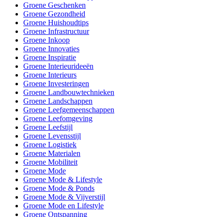
Groene Geschenken
Groene Gezondheid
Groene Huishoudtips
Groene Infrastructuur
Groene Inkoop
Groene Innovaties
Groene Inspiratie
Groene Interieurideeën
Groene Interieurs
Groene Investeringen
Groene Landbouwtechnieken
Groene Landschappen
Groene Leefgemeenschappen
Groene Leefomgeving
Groene Leefstijl
Groene Levensstijl
Groene Logistiek
Groene Materialen
Groene Mobiliteit
Groene Mode
Groene Mode & Lifestyle
Groene Mode & Ponds
Groene Mode & Vijverstijl
Groene Mode en Lifestyle
Groene Ontspanning