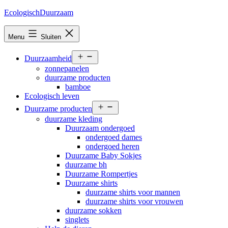
Ga
EcologischDuurzaam
naar
de
Menu
Sluiten
inhoud
Open
Duurzaamheid
menu
zonnepanelen
duurzame producten
bamboe
Ecologisch leven
Open
Duurzame producten
menu
duurzame kleding
Duurzaam ondergoed
ondergoed dames
ondergoed heren
Duurzame Baby Sokjes
duurzame bh
Duurzame Rompertjes
Duurzame shirts
duurzame shirts voor mannen
duurzame shirts voor vrouwen
duurzame sokken
singlets