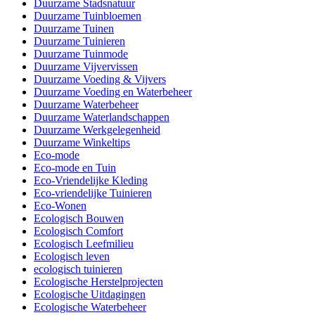
Duurzame Stadsnatuur
Duurzame Tuinbloemen
Duurzame Tuinen
Duurzame Tuinieren
Duurzame Tuinmode
Duurzame Vijvervissen
Duurzame Voeding & Vijvers
Duurzame Voeding en Waterbeheer
Duurzame Waterbeheer
Duurzame Waterlandschappen
Duurzame Werkgelegenheid
Duurzame Winkeltips
Eco-mode
Eco-mode en Tuin
Eco-Vriendelijke Kleding
Eco-vriendelijke Tuinieren
Eco-Wonen
Ecologisch Bouwen
Ecologisch Comfort
Ecologisch Leefmilieu
Ecologisch leven
ecologisch tuinieren
Ecologische Herstelprojecten
Ecologische Uitdagingen
Ecologische Waterbeheer