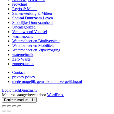
recycling
Regio & Milieu
Samenwerking & Milieu
Sociaal Duurzaam Leven
Stedelijke Duurzaamheid
Uncategorized
Verantwoord Voedsel
warmtepomp
Waterbeheer en Biodiversiteit
Waterbeheer en Mobiliteit
Waterbeheer en Vijverzorging
watergebruik
Zero Waste
zonnepanelen
Contact
privacy policy
mede mogelijk gemaakt door vergeliking.nl
EcologischDuurzaam
Met trots aangedreven door
WordPress
.
Donkere modus: