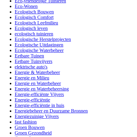
Eco-vriendelijke Tuinieren
Eco-Wonen
Ecologisch Bouwen
Ecologisch Comfort
Ecologisch Leefmilieu
Ecologisch leven
ecologisch tuinieren
Ecologische Herstelprojecten
Ecologische Uitdagingen
Ecologische Waterbeheer
Eetbare Tuinen
Eetbare Tuinvijvers
elektrische auto's
Energie & Waterbeheer
Energie en Milieu
Energie en Waterbeheer
Energie en Waterbeheersing
Energie-efficiënte Vijvers
Energie-efficiëntie
Energie-efficiëntie in huis
Energiebeheer en Duurzame Bronnen
Energiezuinige Vijvers
fast fashion
Groen Bouwen
Groen Gezondheid