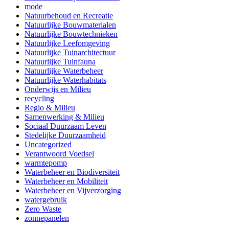
mode
Natuurbehoud en Recreatie
Natuurlijke Bouwmaterialen
Natuurlijke Bouwtechnieken
Natuurlijke Leefomgeving
Natuurlijke Tuinarchitectuur
Natuurlijke Tuinfauna
Natuurlijke Waterbeheer
Natuurlijke Waterhabitats
Onderwijs en Milieu
recycling
Regio & Milieu
Samenwerking & Milieu
Sociaal Duurzaam Leven
Stedelijke Duurzaamheid
Uncategorized
Verantwoord Voedsel
warmtepomp
Waterbeheer en Biodiversiteit
Waterbeheer en Mobiliteit
Waterbeheer en Vijverzorging
watergebruik
Zero Waste
zonnepanelen