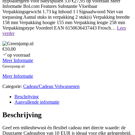
hypoallergeen voor babyspullen 5.0 €27,95 op voorraad Meer
Informatie Bol.com Features Substantie Vloeibaar
Verpakkingsgewicht 1.73 kg Inhoud 1 l Signaalwoord Niet van
toepassing Aantal stuks in verpakking 2 stuk(s) Verpakking breedte
158 mm Verpakking hoogte 155 mm Verpakking lengte 258 mm
Verpakkingstype Voordeel EAN 6150636437443 Frosch…
Lees
Naamloos
verder
€10,00
op voorraad
Meer Informatie
Greenjump.nl
Meer Informatie
Categorie:
Cadeau/Cadeau Volwassenen
Beschrijving
Aanvullende informatie
Beschrijving
Geef een milieubewust én flexibel cadeau met directe waarde: de
Duurzame Cadeaubon van 10 EUR is ideaal voor elke gelegenheid.