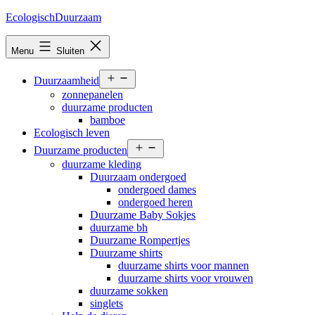
Ga
EcologischDuurzaam
naar
de
Menu
Sluiten
inhoud
Open
Duurzaamheid
menu
zonnepanelen
duurzame producten
bamboe
Ecologisch leven
Open
Duurzame producten
menu
duurzame kleding
Duurzaam ondergoed
ondergoed dames
ondergoed heren
Duurzame Baby Sokjes
duurzame bh
Duurzame Rompertjes
Duurzame shirts
duurzame shirts voor mannen
duurzame shirts voor vrouwen
duurzame sokken
singlets