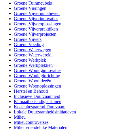
Groene Tuinmeubels
Groene Vieringen
Groene Vijverinitiatieven
Groene Vijverinnovaties
Groene Vijveroplossingen
Groene Vijverpraktijken
Groene Vijverprojecten
Groene Vijvers
Groene Voeding
Groene Waterwegen
Groene Waterwereld
Groene Werkplek
Groene Werkplekken
Groene Woninginnovaties
Groene Woninginrichting
Groene Woonideeën
Groene Woonoplossingen
Herstel en Behoud
Inclusieve Duurzaamheid
Klimaatbestendige Tuinen
Kostenbesparend Duurzaam
Lokale Duurzaamheidsinitiatieven
Milieu
Milieucontroverses
Milieuvriendelijke Materialen