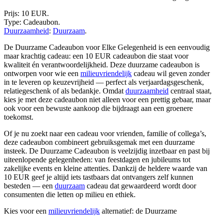
Prijs: 10 EUR.
Type: Cadeaubon.
Duurzaamheid
:
Duurzaam
.
De Duurzame Cadeaubon voor Elke Gelegenheid is een eenvoudig
maar krachtig cadeau: een 10 EUR cadeaubon die staat voor
kwaliteit én verantwoordelijkheid. Deze duurzame cadeaubon is
ontworpen voor wie een
milieuvriendelijk
cadeau wil geven zonder
in te leveren op keuzevrijheid — perfect als verjaardagsgeschenk,
relatiegeschenk of als bedankje. Omdat
duurzaamheid
centraal staat,
kies je met deze cadeaubon niet alleen voor een prettig gebaar, maar
ook voor een bewuste aankoop die bijdraagt aan een groenere
toekomst.
Of je nu zoekt naar een cadeau voor vrienden, familie of collega’s,
deze cadeaubon combineert gebruiksgemak met een duurzame
insteek. De Duurzame Cadeaubon is veelzijdig inzetbaar en past bij
uiteenlopende gelegenheden: van feestdagen en jubileums tot
zakelijke events en kleine attenties. Dankzij de heldere waarde van
10 EUR geef je altijd iets tastbaars dat ontvangers zelf kunnen
besteden — een
duurzaam
cadeau dat gewaardeerd wordt door
consumenten die letten op milieu en ethiek.
Kies voor een
milieuvriendelijk
alternatief: de Duurzame