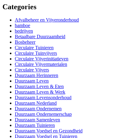
Categories
Afvalbeheer en Vijveronderhoud
bamboe
bedrijven
Betaalbare Duurzaamheid
Bosbeheer
Circulaire Tuinieren
Circulaire Tuinvijvers
Circulaire Vijverinitiatieven
Circulaire Vijvermaterialen
Circulaire Vijvers
Duurzaam Herinneren
Duurzaam Leven
Duurzaam Leven & Eten
Duurzaam Leven & Werk
Duurzaam Levensonderhoud
Duurzaam Nederland
Duurzaam Ondernemen
Duurzaam Ondernemerschap
Duurzaam Samenleven
Duurzaam Tuinieren
Duurzaam Voedsel en Gezondheid
Duurzaam Voedsel en Tuinieren