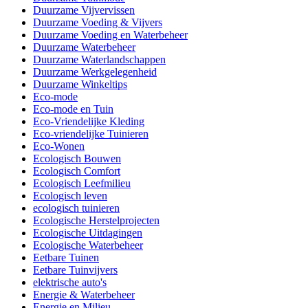
Duurzame Vijvervissen
Duurzame Voeding & Vijvers
Duurzame Voeding en Waterbeheer
Duurzame Waterbeheer
Duurzame Waterlandschappen
Duurzame Werkgelegenheid
Duurzame Winkeltips
Eco-mode
Eco-mode en Tuin
Eco-Vriendelijke Kleding
Eco-vriendelijke Tuinieren
Eco-Wonen
Ecologisch Bouwen
Ecologisch Comfort
Ecologisch Leefmilieu
Ecologisch leven
ecologisch tuinieren
Ecologische Herstelprojecten
Ecologische Uitdagingen
Ecologische Waterbeheer
Eetbare Tuinen
Eetbare Tuinvijvers
elektrische auto's
Energie & Waterbeheer
Energie en Milieu