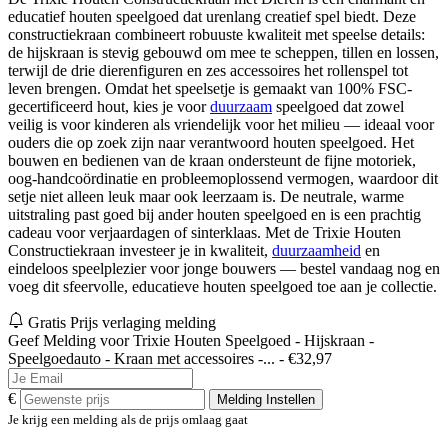
educatief houten speelgoed dat urenlang creatief spel biedt. Deze
constructiekraan combineert robuuste kwaliteit met speelse details:
de hijskraan is stevig gebouwd om mee te scheppen, tillen en lossen,
terwijl de drie dierenfiguren en zes accessoires het rollenspel tot
leven brengen. Omdat het speelsetje is gemaakt van 100% FSC-
gecertificeerd hout, kies je voor
duurzaam
speelgoed dat zowel
veilig is voor kinderen als vriendelijk voor het milieu — ideaal voor
ouders die op zoek zijn naar verantwoord houten speelgoed. Het
bouwen en bedienen van de kraan ondersteunt de fijne motoriek,
oog-handcoördinatie en probleemoplossend vermogen, waardoor dit
setje niet alleen leuk maar ook leerzaam is. De neutrale, warme
uitstraling past goed bij ander houten speelgoed en is een prachtig
cadeau voor verjaardagen of sinterklaas. Met de Trixie Houten
Constructiekraan investeer je in kwaliteit,
duurzaamheid
en
eindeloos speelplezier voor jonge bouwers — bestel vandaag nog en
voeg dit sfeervolle, educatieve houten speelgoed toe aan je collectie.
Gratis Prijs verlaging melding
Geef Melding voor Trixie Houten Speelgoed - Hijskraan -
Speelgoedauto - Kraan met accessoires -... - €32,97
€
Melding Instellen
Je krijg een melding als de prijs omlaag gaat