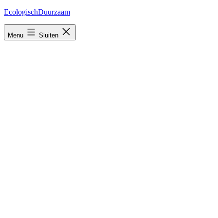
Ga
EcologischDuurzaam
naar
de
Menu
Sluiten
inhoud