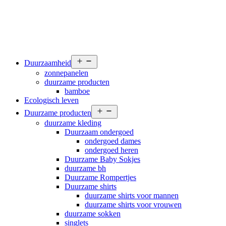
Open
Duurzaamheid
menu
zonnepanelen
duurzame producten
bamboe
Ecologisch leven
Open
Duurzame producten
menu
duurzame kleding
Duurzaam ondergoed
ondergoed dames
ondergoed heren
Duurzame Baby Sokjes
duurzame bh
Duurzame Rompertjes
Duurzame shirts
duurzame shirts voor mannen
duurzame shirts voor vrouwen
duurzame sokken
singlets