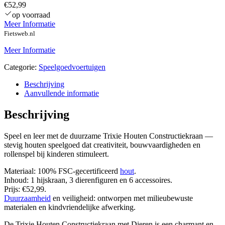
€52,99
op voorraad
Meer Informatie
Fietsweb.nl
Meer Informatie
Categorie:
Speelgoedvoertuigen
Beschrijving
Aanvullende informatie
Beschrijving
Speel en leer met de duurzame Trixie Houten Constructiekraan —
stevig houten speelgoed dat creativiteit, bouwvaardigheden en
rollenspel bij kinderen stimuleert.
Materiaal: 100% FSC-gecertificeerd
hout
.
Inhoud: 1 hijskraan, 3 dierenfiguren en 6 accessoires.
Prijs: €52,99.
Duurzaamheid
en veiligheid: ontworpen met milieubewuste
materialen en kindvriendelijke afwerking.
De Trixie Houten Constructiekraan met Dieren is een charmant en