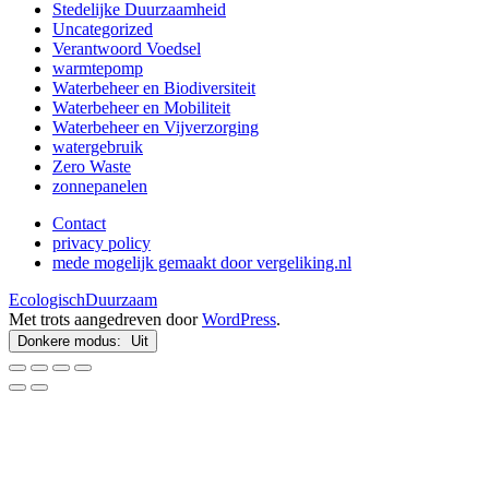
Stedelijke Duurzaamheid
Uncategorized
Verantwoord Voedsel
warmtepomp
Waterbeheer en Biodiversiteit
Waterbeheer en Mobiliteit
Waterbeheer en Vijverzorging
watergebruik
Zero Waste
zonnepanelen
Contact
privacy policy
mede mogelijk gemaakt door vergeliking.nl
EcologischDuurzaam
Met trots aangedreven door
WordPress
.
Donkere modus: