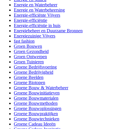
Energie en Waterbeheer
Energie en Waterbeheersing
Energie-efficiënte Vijvers
Energie-efficiëntie
Energie-efficiëntie in huis
Energiebeheer en Duurzame Bronnen
Energiezuinige Vijvers
fast fashion
Groen Bouwen
Groen Gezondheid
Groen Ontwerpen
Groen Tuinieren
Groene Bedrijfsvoering
Groene Bedrijvigheid
Groene Beelden
Groene Biotopen
Groene Bouw & Waterbeheer
Groene Bouwinitiatieven
Groene Bouwmaterialen
Groene Bouwmethoden
Groene Bouwoplossingen
Groene Bouwpraktijken
Groene Bouwtechnieken
Groene Cadeau Ideeën