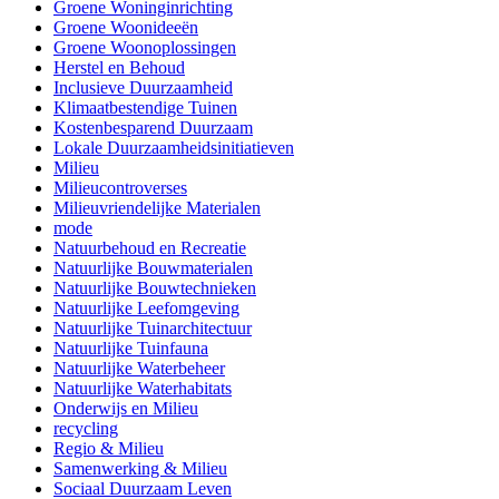
Groene Woninginrichting
Groene Woonideeën
Groene Woonoplossingen
Herstel en Behoud
Inclusieve Duurzaamheid
Klimaatbestendige Tuinen
Kostenbesparend Duurzaam
Lokale Duurzaamheidsinitiatieven
Milieu
Milieucontroverses
Milieuvriendelijke Materialen
mode
Natuurbehoud en Recreatie
Natuurlijke Bouwmaterialen
Natuurlijke Bouwtechnieken
Natuurlijke Leefomgeving
Natuurlijke Tuinarchitectuur
Natuurlijke Tuinfauna
Natuurlijke Waterbeheer
Natuurlijke Waterhabitats
Onderwijs en Milieu
recycling
Regio & Milieu
Samenwerking & Milieu
Sociaal Duurzaam Leven