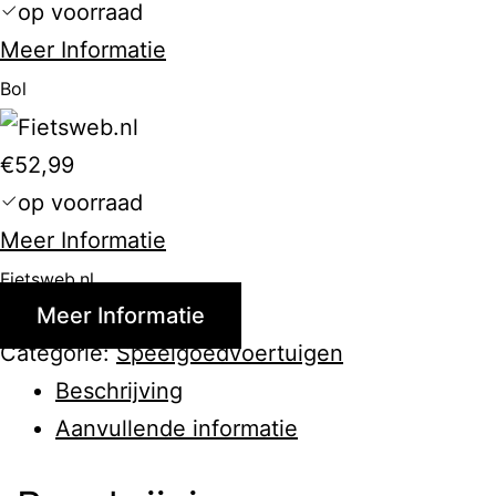
(100%
op voorraad
FSC)
Meer Informatie
–
Bol
3
fig.
€52,99
&
op voorraad
6
Meer Informatie
acc
Fietsweb.nl
Meer Informatie
Categorie:
Speelgoedvoertuigen
Beschrijving
Aanvullende informatie