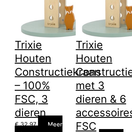
Trixie
Trixie
Houten
Houten
Constructiekraan
Constructi
– 100%
met 3
FSC, 3
dieren & 6
dieren
accessoire
FSC
€
32,97
Meer