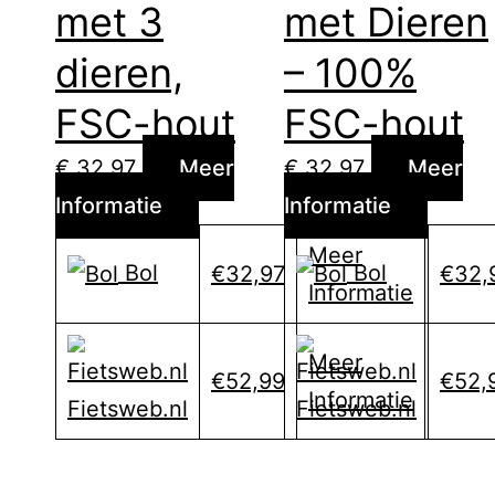
met 3
met Dieren
dieren,
– 100%
FSC-hout
FSC-hout
€
32,97
Meer
€
32,97
Meer
Informatie
Informatie
Meer
Bol
Bol
€32,97
€32,
Informatie
Meer
€52,99
€52,
Informatie
Fietsweb.nl
Fietsweb.nl