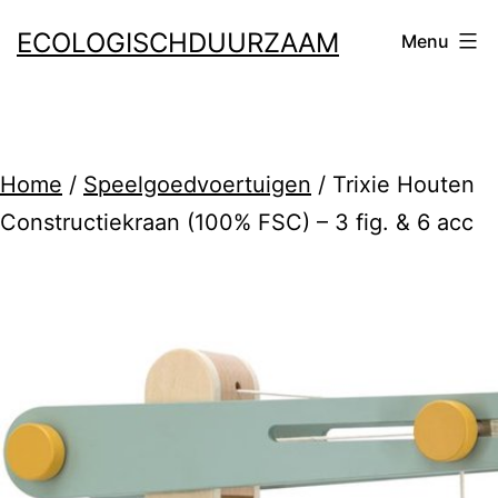
Ga
ECOLOGISCHDUURZAAM
Menu
naar
de
inhoud
Home
/
Speelgoedvoertuigen
/ Trixie Houten
Constructiekraan (100% FSC) – 3 fig. & 6 acc