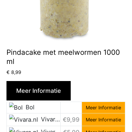
Pindacake met meelwormen 1000
ml
€
8,99
Meer Informatie
Bol
Meer Informatie
Vivara.nl
€9,99
Meer Informatie
Vivara.nl