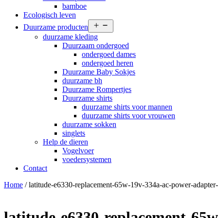
bamboe
Ecologisch leven
Open
Duurzame producten
menu
duurzame kleding
Duurzaam ondergoed
ondergoed dames
ondergoed heren
Duurzame Baby Sokjes
duurzame bh
Duurzame Rompertjes
Duurzame shirts
duurzame shirts voor mannen
duurzame shirts voor vrouwen
duurzame sokken
singlets
Help de dieren
Vogelvoer
voedersystemen
Contact
Home
/ latitude-e6330-replacement-65w-19v-334a-ac-power-adapter
latitude-e6330-replacement-65