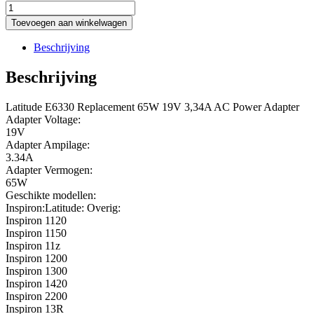
latitude-
e6330-
Toevoegen aan winkelwagen
replacement-
65w-
Beschrijving
19v-
334a-
Beschrijving
ac-
power-
Latitude E6330 Replacement 65W 19V 3,34A AC Power Adapter
adapter-
Adapter Voltage:
2
19V
aantal
Adapter Ampilage:
3.34A
Adapter Vermogen:
65W
Geschikte modellen:
Inspiron:Latitude: Overig:
Inspiron 1120
Inspiron 1150
Inspiron 11z
Inspiron 1200
Inspiron 1300
Inspiron 1420
Inspiron 2200
Inspiron 13R