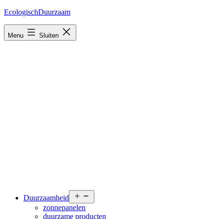
Ga
EcologischDuurzaam
naar
de
Menu
Sluiten
inhoud
Open
Duurzaamheid
menu
zonnepanelen
duurzame producten