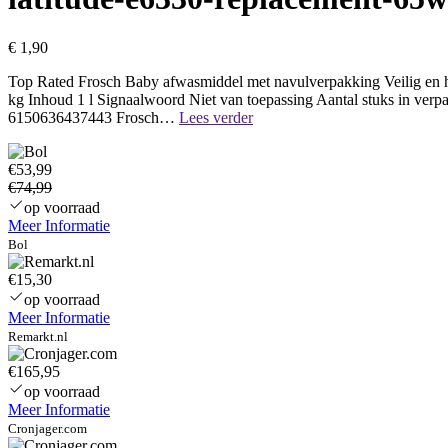
€
1,90
Top Rated Frosch Baby afwasmiddel met navulverpakking Veilig en h
kg Inhoud 1 l Signaalwoord Niet van toepassing Aantal stuks in v
Naamloos
6150636437443 Frosch…
Lees verder
€53,99
€74,99
op voorraad
Meer Informatie
Bol
€15,30
op voorraad
Meer Informatie
Remarkt.nl
€165,95
op voorraad
Meer Informatie
Cronjager.com