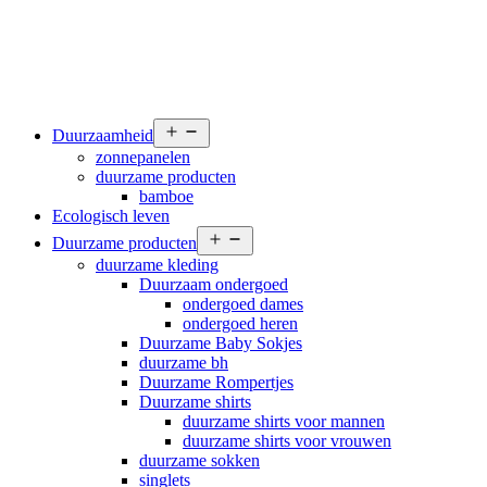
Open
Duurzaamheid
menu
zonnepanelen
duurzame producten
bamboe
Ecologisch leven
Open
Duurzame producten
menu
duurzame kleding
Duurzaam ondergoed
ondergoed dames
ondergoed heren
Duurzame Baby Sokjes
duurzame bh
Duurzame Rompertjes
Duurzame shirts
duurzame shirts voor mannen
duurzame shirts voor vrouwen
duurzame sokken
singlets