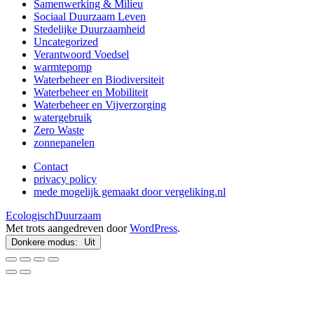
Samenwerking & Milieu
Sociaal Duurzaam Leven
Stedelijke Duurzaamheid
Uncategorized
Verantwoord Voedsel
warmtepomp
Waterbeheer en Biodiversiteit
Waterbeheer en Mobiliteit
Waterbeheer en Vijverzorging
watergebruik
Zero Waste
zonnepanelen
Contact
privacy policy
mede mogelijk gemaakt door vergeliking.nl
EcologischDuurzaam
Met trots aangedreven door
WordPress
.
Donkere modus: