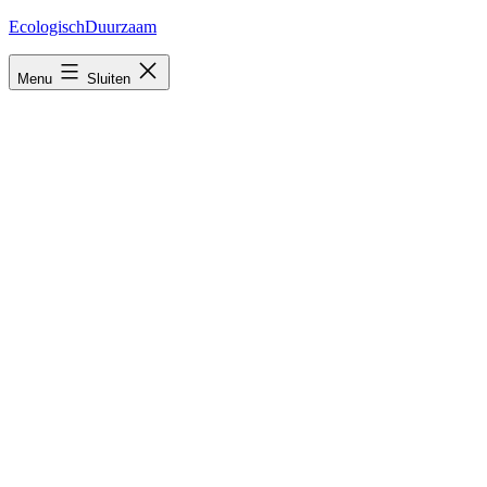
Ga
EcologischDuurzaam
naar
de
Menu
Sluiten
inhoud