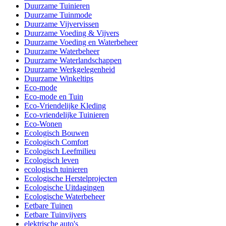
Duurzame Tuinieren
Duurzame Tuinmode
Duurzame Vijvervissen
Duurzame Voeding & Vijvers
Duurzame Voeding en Waterbeheer
Duurzame Waterbeheer
Duurzame Waterlandschappen
Duurzame Werkgelegenheid
Duurzame Winkeltips
Eco-mode
Eco-mode en Tuin
Eco-Vriendelijke Kleding
Eco-vriendelijke Tuinieren
Eco-Wonen
Ecologisch Bouwen
Ecologisch Comfort
Ecologisch Leefmilieu
Ecologisch leven
ecologisch tuinieren
Ecologische Herstelprojecten
Ecologische Uitdagingen
Ecologische Waterbeheer
Eetbare Tuinen
Eetbare Tuinvijvers
elektrische auto's