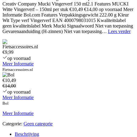
Creativ Company Mucki Vingerverf 150 ml2.1 Features MUCKI
Witte Vingerverf – 150ml per stuk €10,49 €14,00 op voorraad Meer
Informatie Bol.com Features Verpakkingsgewicht 222.00 g Kleur
Wit Type verf Vingerverf EAN 4000798031015 Kwaliteitslabel
geen kwaliteitslabel Merk Mucki Signaalwoord Niet van toepassing
Cre
Gevarenaanduiding (H-zinnen) Niet van toepassing…
Lees verder
Co
Mu
Vin
€9,99
15
op voorraad
ml
Meer Informatie
Wit
Fietsaccessoires.nl
€10,49
€14,00
op voorraad
Meer Informatie
Bol
Meer Informatie
Categorie:
Geen categorie
Beschrijving