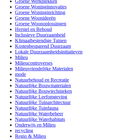
Groene Werkplekken
Groene Woninginnovaties
Groene Woninginrichting
Groene Woonideeën
Groene Woonoplossingen
Herstel en Behoud
Inclusieve Duurzaamheid
Klimaatbestendige Tuinen
Kostenbesparend Duurzaam
Lokale Duurzaamheidsinitiatieven
Milieu
Milieucontroverses
Milieuvriendelijke Materialen
mode
Natuurbehoud en Recreatie
Natuurlijke Bouwmaterialen
Natuurlijke Bouwtechnieken
Natuurlijke Leefomgeving
Natuurlijke Tuinarchitectuur
Natuurlijke Tuinfauna
Natuurlijke Waterbeheer
Natuurlijke Waterhabitats
Onderwijs en Milieu
recycling
Regio & Milieu