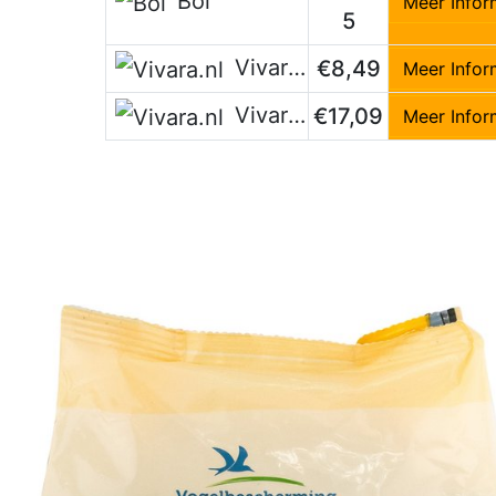
Bol
Meer Infor
5
Vivara.nl
€8,49
Meer Infor
Vivara.nl
€17,09
Meer Infor