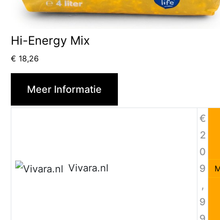
Hi-Energy Mix
€
18,26
Meer Informatie
€
2
0
Vivara.nl
9
M
,
9
9