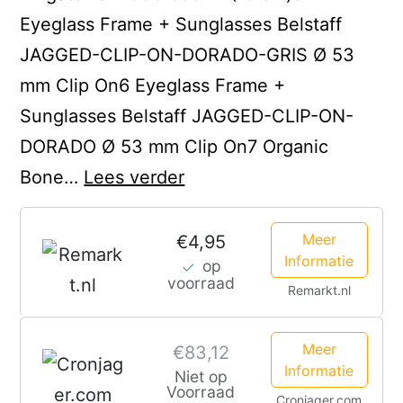
Eyeglass Frame + Sunglasses Belstaff
JAGGED-CLIP-ON-DORADO-GRIS Ø 53
mm Clip On6 Eyeglass Frame +
Sunglasses Belstaff JAGGED-CLIP-ON-
DORADO Ø 53 mm Clip On7 Organic
1*
Bone…
Lees verder
Plastic
Handle
Meer
€4,95
Informatie
op
Metal
voorraad
Remarkt.nl
Alligator
Clip,
Meer
€83,12
Red,
Informatie
Niet op
Support
Voorraad
Cronjager.com