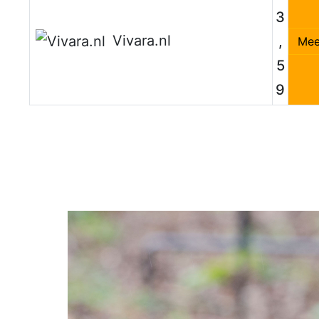
3
Vivara.nl
,
Mee
5
9