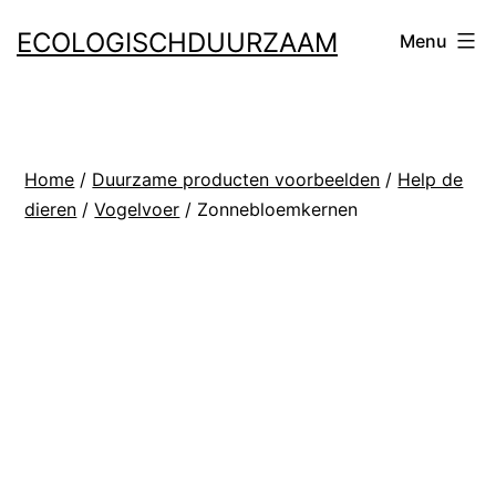
Ga
ECOLOGISCHDUURZAAM
Menu
naar
de
inhoud
Home
/
Duurzame producten voorbeelden
/
Help de
dieren
/
Vogelvoer
/ Zonnebloemkernen