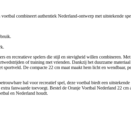
voetbal combineert authentiek Nederland‑ontwerp met uitstekende speel
ebruik.
rk.
 en recreatieve spelers die stijl en stevigheid willen combineren. Met
edstrijden of training met vrienden. Dankzij het duurzame materiaal i
 het sportveld. De compacte 22 cm maat maakt hem licht en wendbaar, p
betrouwbare bal voor recreatief spel, deze voetbal biedt een uitsteken
 extra fanwaarde toevoegt. Bestel de Oranje Voetbal Nederland 22 cm a
oetbal en Nederland houdt.