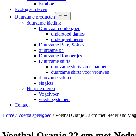
bamboe
Ecologisch leven
Open
Duurzame producten
menu
duurzame kleding
Duurzaam ondergoed
ondergoed dames
ondergoed heren
Duurzame Baby Sokjes
duurzame bh
Duurzame Rompertjes
Duurzame shirts
duurzame shirts voor mannen
duurzame shirts voor vrouwen
duurzame sokken
singlets
Help de dieren
Vogelvoer
voedersystemen
Contact
Home
/
Voetbalspeelgoed
/ Voetbal Oranje 22 cm met Nederland-vla
Voetbal Oranje 22 cm met Nede