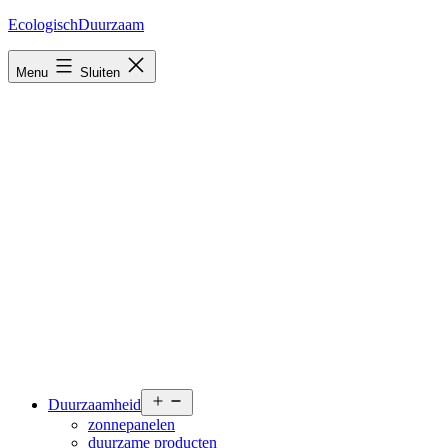
Ga
EcologischDuurzaam
naar
de
Menu
Sluiten
inhoud
Open
Duurzaamheid
menu
zonnepanelen
duurzame producten