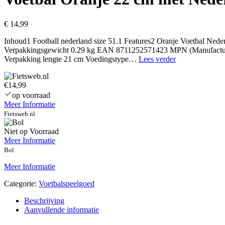
€
14,99
Inhoud1 Football nederland size 51.1 Features2 Oranje Voetbal Nede
Verpakkingsgewicht 0.29 kg EAN 8711252571423 MPN (Manufacturer
Voetbal
Verpakking lengte 21 cm Voedingstype…
Lees verder
Oranje
22
€14,99
cm
met
op voorraad
Nederland-
Meer Informatie
vlag
Fietsweb.nl
Niet op Voorraad
Meer Informatie
Bol
Meer Informatie
Categorie:
Voetbalspeelgoed
Beschrijving
Aanvullende informatie