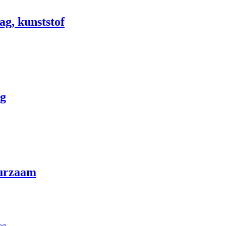
ag, kunststof
ag
uurzaam