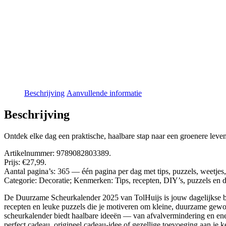
Beschrijving
Aanvullende informatie
Beschrijving
Ontdek elke dag een praktische, haalbare stap naar een groenere lev
Artikelnummer: 9789082803389.
Prijs: €27,99.
Aantal pagina’s: 365 — één pagina per dag met tips, puzzels, weetjes
Categorie: Decoratie; Kenmerken: Tips, recepten, DIY’s, puzzels en d
De Duurzame Scheurkalender 2025 van TolHuijs is jouw dagelijkse bro
recepten en leuke puzzels die je motiveren om kleine, duurzame gewoo
scheurkalender biedt haalbare ideeën — van afvalvermindering en ener
perfect cadeau, origineel cadeau-idee of gezellige toevoeging aan je k