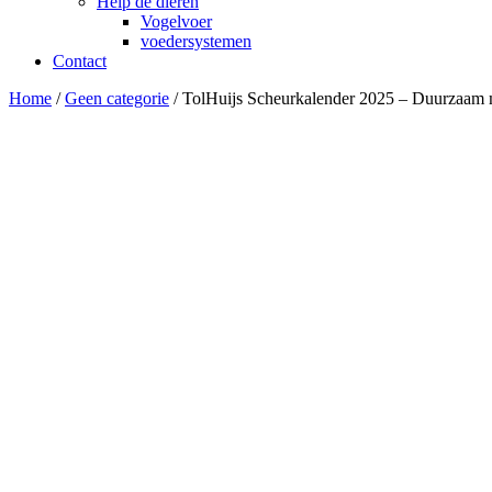
Help de dieren
Vogelvoer
voedersystemen
Contact
Home
/
Geen categorie
/ TolHuijs Scheurkalender 2025 – Duurzaam m