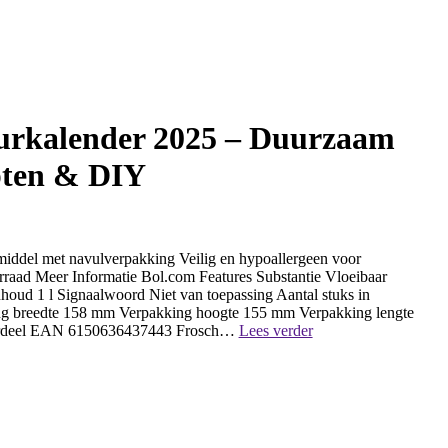
urkalender 2025 – Duurzaam
epten & DIY
ddel met navulverpakking Veilig en hypoallergeen voor
rraad Meer Informatie Bol.com Features Substantie Vloeibaar
houd 1 l Signaalwoord Niet van toepassing Aantal stuks in
ing breedte 158 mm Verpakking hoogte 155 mm Verpakking lengte
Naamloos
ordeel EAN 6150636437443 Frosch…
Lees verder