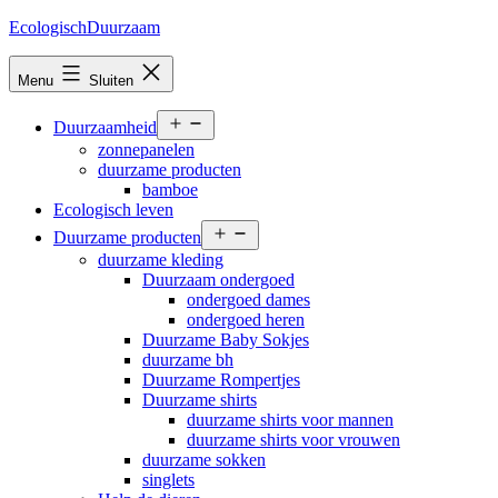
Ga
EcologischDuurzaam
naar
de
Menu
Sluiten
inhoud
Open
Duurzaamheid
menu
zonnepanelen
duurzame producten
bamboe
Ecologisch leven
Open
Duurzame producten
menu
duurzame kleding
Duurzaam ondergoed
ondergoed dames
ondergoed heren
Duurzame Baby Sokjes
duurzame bh
Duurzame Rompertjes
Duurzame shirts
duurzame shirts voor mannen
duurzame shirts voor vrouwen
duurzame sokken
singlets