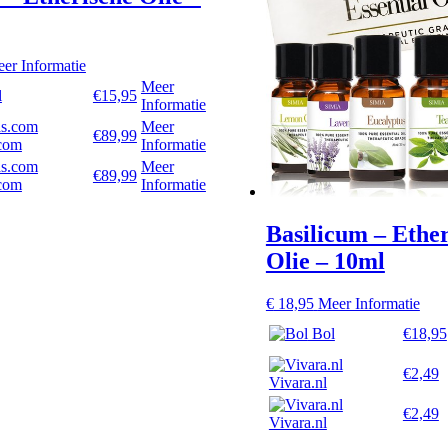
er Informatie
Meer
l
€15,95
Informatie
Meer
€89,99
com
Informatie
Meer
€89,99
com
Informatie
Basilicum – Ethe
Olie – 10ml
€
18,95
Meer Informatie
Bol
€18,95
€2,49
Vivara.nl
€2,49
Vivara.nl