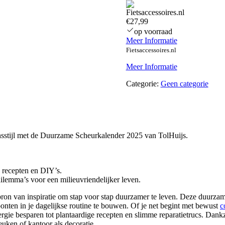
€27,99
op voorraad
Meer Informatie
Fietsaccessoires.nl
Meer Informatie
Categorie:
Geen categorie
ensstijl met de Duurzame Scheurkalender 2025 van TolHuijs.
, recepten en DIY’s.
ilemma’s voor een milieuvriendelijker leven.
n van inspiratie om stap voor stap duurzamer te leven. Deze duurzame 
nten in je dagelijkse routine te bouwen. Of je net begint met bewust
c
gie besparen tot plantaardige recepten en slimme reparatietrucs. Dankzi
euken of kantoor als decoratie.