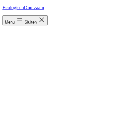
Ga
EcologischDuurzaam
naar
de
Menu
Sluiten
inhoud