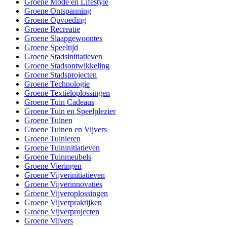
Groene Mode en Lifestyle
Groene Ontspanning
Groene Opvoeding
Groene Recreatie
Groene Slaapgewoontes
Groene Speeltijd
Groene Stadsinitiatieven
Groene Stadsontwikkeling
Groene Stadsprojecten
Groene Technologie
Groene Textieloplossingen
Groene Tuin Cadeaus
Groene Tuin en Speelplezier
Groene Tuinen
Groene Tuinen en Vijvers
Groene Tuinieren
Groene Tuininitiatieven
Groene Tuinmeubels
Groene Vieringen
Groene Vijverinitiatieven
Groene Vijverinnovaties
Groene Vijveroplossingen
Groene Vijverpraktijken
Groene Vijverprojecten
Groene Vijvers