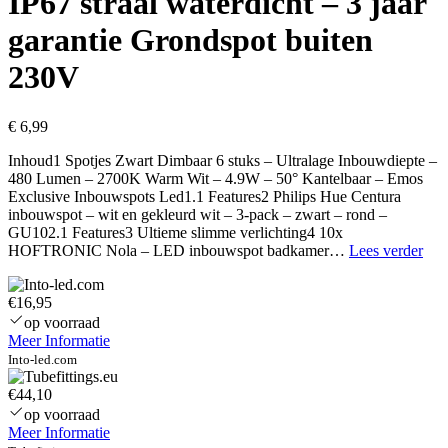
IP67 straal waterdicht – 3 jaar
garantie Grondspot buiten
230V
€
6,99
Inhoud1 Spotjes Zwart Dimbaar 6 stuks – Ultralage Inbouwdiepte –
480 Lumen – 2700K Warm Wit – 4.9W – 50° Kantelbaar – Emos
Exclusive Inbouwspots Led1.1 Features2 Philips Hue Centura
inbouwspot – wit en gekleurd wit – 3-pack – zwart – rond –
GU102.1 Features3 Ultieme slimme verlichting4 10x
Ram
HOFTRONIC Nola – LED inbouwspot badkamer…
Lees verder
dim
LE
€16,95
gro
–
op voorraad
Vie
Meer Informatie
–
Into-led.com
Zwa
–
€44,10
40
op voorraad
neut
Meer Informatie
wit