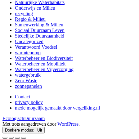
Natuurlijke Waterhabitats
Onderwijs en Milieu
recycling
Regio & Milieu
Samenwerking & Milieu
Sociaal Duurzaam Leven
Stedelijke Duurzaamheid
Uncategorized
Verantwoord Voedsel
warmtepomp
Waterbeheer en Biodiversiteit
Waterbeheer en Mobiliteit
Waterbeheer en Vijverzorging
watergebruik
Zero Waste
zonnepanelen
Contact
privacy policy
mede mogelijk gemaakt door vergeliking.nl
EcologischDuurzaam
Met trots aangedreven door
WordPress
.
Donkere modus: