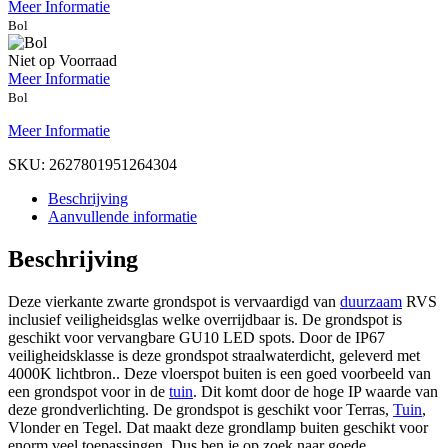
Meer Informatie
Bol
Niet op Voorraad
Meer Informatie
Bol
Meer Informatie
SKU:
2627801951264304
Beschrijving
Aanvullende informatie
Beschrijving
Deze vierkante zwarte grondspot is vervaardigd van
duurzaam
RVS
inclusief veiligheidsglas welke overrijdbaar is. De grondspot is
geschikt voor vervangbare GU10 LED spots. Door de IP67
veiligheidsklasse is deze grondspot straalwaterdicht, geleverd met
4000K lichtbron.. Deze vloerspot buiten is een goed voorbeeld van
een grondspot voor in de
tuin
. Dit komt door de hoge IP waarde van
deze grondverlichting. De grondspot is geschikt voor Terras,
Tuin
,
Vlonder en Tegel. Dat maakt deze grondlamp buiten geschikt voor
enorm veel toepassingen. Dus ben je op zoek naar goede