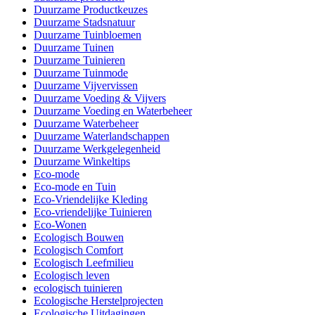
Duurzame Productkeuzes
Duurzame Stadsnatuur
Duurzame Tuinbloemen
Duurzame Tuinen
Duurzame Tuinieren
Duurzame Tuinmode
Duurzame Vijvervissen
Duurzame Voeding & Vijvers
Duurzame Voeding en Waterbeheer
Duurzame Waterbeheer
Duurzame Waterlandschappen
Duurzame Werkgelegenheid
Duurzame Winkeltips
Eco-mode
Eco-mode en Tuin
Eco-Vriendelijke Kleding
Eco-vriendelijke Tuinieren
Eco-Wonen
Ecologisch Bouwen
Ecologisch Comfort
Ecologisch Leefmilieu
Ecologisch leven
ecologisch tuinieren
Ecologische Herstelprojecten
Ecologische Uitdagingen