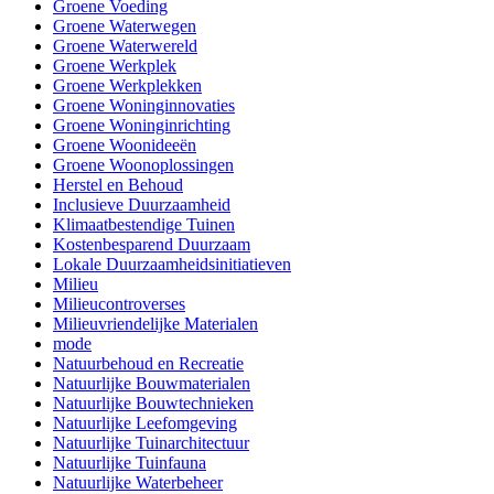
Groene Voeding
Groene Waterwegen
Groene Waterwereld
Groene Werkplek
Groene Werkplekken
Groene Woninginnovaties
Groene Woninginrichting
Groene Woonideeën
Groene Woonoplossingen
Herstel en Behoud
Inclusieve Duurzaamheid
Klimaatbestendige Tuinen
Kostenbesparend Duurzaam
Lokale Duurzaamheidsinitiatieven
Milieu
Milieucontroverses
Milieuvriendelijke Materialen
mode
Natuurbehoud en Recreatie
Natuurlijke Bouwmaterialen
Natuurlijke Bouwtechnieken
Natuurlijke Leefomgeving
Natuurlijke Tuinarchitectuur
Natuurlijke Tuinfauna
Natuurlijke Waterbeheer