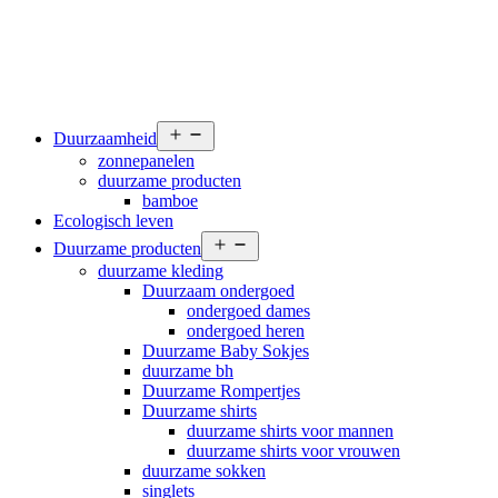
Open
Duurzaamheid
menu
zonnepanelen
duurzame producten
bamboe
Ecologisch leven
Open
Duurzame producten
menu
duurzame kleding
Duurzaam ondergoed
ondergoed dames
ondergoed heren
Duurzame Baby Sokjes
duurzame bh
Duurzame Rompertjes
Duurzame shirts
duurzame shirts voor mannen
duurzame shirts voor vrouwen
duurzame sokken
singlets