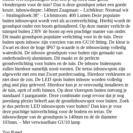
vlonderspots voor de tuin? Dan is deze grondspot zeker een goede
keuze. inbouwdiepte: 140mm Zaagmaat: – Lichtkleur: Neutraal wit
– Stralingshoek:38° – Lichtstroom: 400 Lumen Deze populaire
buiten inbouwspot wordt veel als accentverlichting. Hierbij wordt de
grondspot onder een boom geïnstalleerd. Op deze manier verlicht de
tuinspot buiten 230V de boom op een prachtige manier van onder.
Dit maakt grondspots populaire verlichting voor in de tuin. Deze
buiten spots inbouw zijn voorzien van een GU10 fitting. De kleur is
Zwart en door de hoge IP67 ip-waarde is de inbouwlamp volledig
waterdicht. De inbouw grondspots voor buiten zijn gemaakt van
onderhoudsvrij aluminium. Dit maakt ze de perfecte
grondverlichting voor buiten en de tuin. De inbouw buitenspots
zullen hierdoor namelijk nooit roesten. De terras inbouwspots zijn
afgewerkt met een mat Zwart poedercoating. Hierdoor verkleuren ze
niet door de zon. De LED spots buiten inbouw worden volledig
plug and play geleverd. Hierdoor kun je ze eenvoudig installeren in
de tuin, oprit of zelfs binnen. Op deze vloerspots buiten ontvang je
standaard 3 jaargarantie. Deze combinatie zorgt ervoor dat je nog
jarenlang plezier beleeft aan de grondinbouwspot voor buiten. Zoek
je dus perfecte LED inbouwspots voor buiten? Dan kies je voor
deze prachtige tuinverlichting voor de bodem en terras. De
inbouwdiepte van de grondspots is 140mm en de de diameter
103mm. – Met verwisselbare GU10 lamp
Top Rated