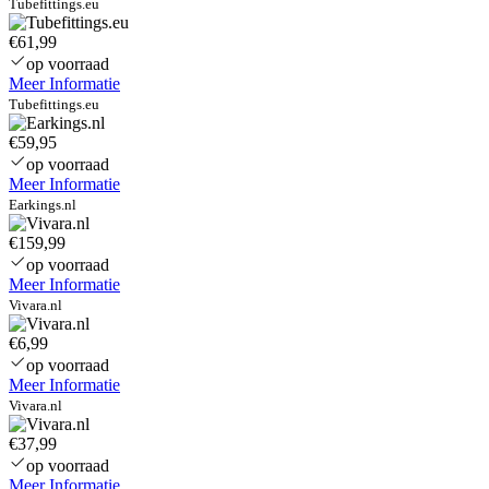
Tubefittings.eu
–
5
€61,99
Wat
op voorraad
–
Meer Informatie
IP6
Tubefittings.eu
stra
wat
€59,95
–
op voorraad
3
Meer Informatie
jaar
Earkings.nl
gara
Gro
€159,99
buit
op voorraad
23
Meer Informatie
Vivara.nl
€6,99
op voorraad
Meer Informatie
Vivara.nl
€37,99
op voorraad
Meer Informatie