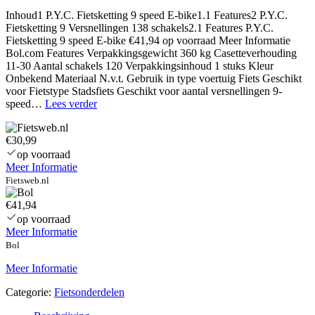
Inhoud1 P.Y.C. Fietsketting 9 speed E-bike1.1 Features2 P.Y.C.
Fietsketting 9 Versnellingen 138 schakels2.1 Features P.Y.C.
Fietsketting 9 speed E-bike €41,94 op voorraad Meer Informatie
Bol.com Features Verpakkingsgewicht 360 kg Casetteverhouding
11-30 Aantal schakels 120 Verpakkingsinhoud 1 stuks Kleur
Onbekend Materiaal N.v.t. Gebruik in type voertuig Fiets Geschikt
voor Fietstype Stadsfiets Geschikt voor aantal versnellingen 9-
P.Y.C.
speed…
Lees verder
9V
fietsketting
€30,99
138
schakels
op voorraad
–
Meer Informatie
Chrome
Fietsweb.nl
Harden
Tech
€41,94
op voorraad
Meer Informatie
Bol
Meer Informatie
Categorie:
Fietsonderdelen