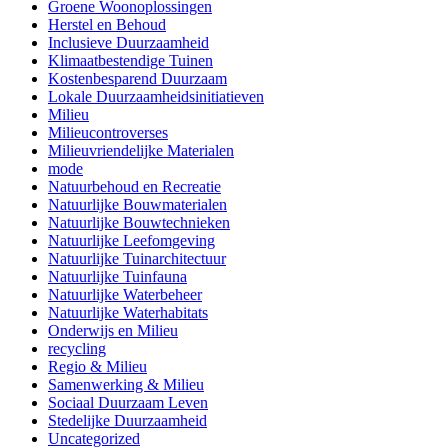
Groene Woonoplossingen
Herstel en Behoud
Inclusieve Duurzaamheid
Klimaatbestendige Tuinen
Kostenbesparend Duurzaam
Lokale Duurzaamheidsinitiatieven
Milieu
Milieucontroverses
Milieuvriendelijke Materialen
mode
Natuurbehoud en Recreatie
Natuurlijke Bouwmaterialen
Natuurlijke Bouwtechnieken
Natuurlijke Leefomgeving
Natuurlijke Tuinarchitectuur
Natuurlijke Tuinfauna
Natuurlijke Waterbeheer
Natuurlijke Waterhabitats
Onderwijs en Milieu
recycling
Regio & Milieu
Samenwerking & Milieu
Sociaal Duurzaam Leven
Stedelijke Duurzaamheid
Uncategorized