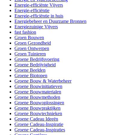
Energie-efficiënte Vijvers
Energie-efficiëntie
Energie-efficiëntie in huis
Energiebeheer en Duurzame Bronnen
Energiezuinige Vijvers
fast fashion
Groen Bouwen
Groen Gezondheid
Groen Ontwerpen
Groen Tuinieren
Groene Bedrijfsvoering
Groene Bedrijvigheid
Groene Beelden
Groene Biotopen
Groene Bouw & Waterbeheer
Groene Bouwinitiatieven
Groene Bouwmaterialen
Groene Bouwmethoden
Groene Bouwoplossingen
Groene Bouwpraktijken
Groene Bouwtechnieken
Groene Cadeau Ideeën
Groene Cadeau-Inspiratie
Groene Cadeau-Inspiraties