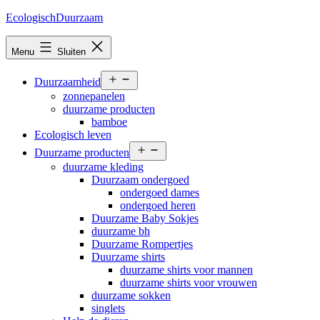
Ga
EcologischDuurzaam
naar
de
Menu
Sluiten
inhoud
Open
Duurzaamheid
menu
zonnepanelen
duurzame producten
bamboe
Ecologisch leven
Open
Duurzame producten
menu
duurzame kleding
Duurzaam ondergoed
ondergoed dames
ondergoed heren
Duurzame Baby Sokjes
duurzame bh
Duurzame Rompertjes
Duurzame shirts
duurzame shirts voor mannen
duurzame shirts voor vrouwen
duurzame sokken
singlets