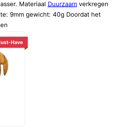
asser. Materiaal
Duurzaam
verkregen
kte: 9mm gewicht: 40g Doordat het
gen
ust-Have