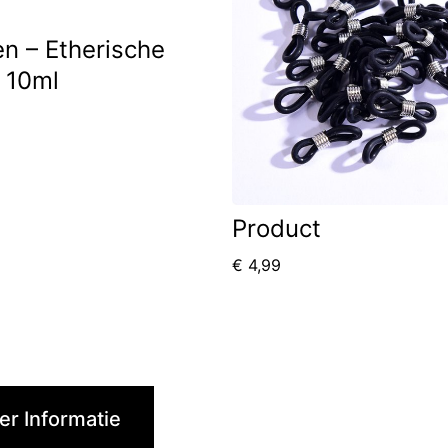
n – Etherische
– 10ml
Product
€
4,99
r Informatie