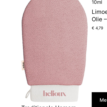
Limoe
Olie 
€
4,79
Mee