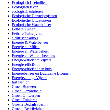
Ecologisch Leefmilieu
Ecologisch leven
ecologisch tuinieren
Ecologische Herstelprojecten
Ecologische Uitdagingen
Ecologische Waterbeheer
Eetbare Tuinen
Eetbare Tuinvijvers
elektrische auto's
Energie & Waterbeheer
Energie en Milieu
Energie en Waterbeheer
Energie en Waterbeheersing
Energie-efficiënte Vijvers
Energie-efficiëntie
Energie-efficiëntie in huis
Energiebeheer en Duurzame Bronnen
Energiezuinige Vijvers
fast fashion
Groen Bouwen
Groen Gezondheid
Groen Ontwerpen
Groen Tuinieren
Groene Bedrijfsvoering
Groene Bedrijvigheid