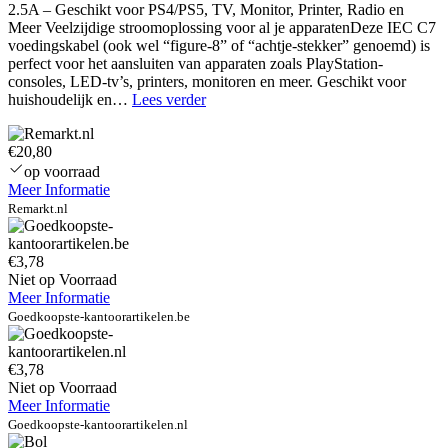
2.5A – Geschikt voor PS4/PS5, TV, Monitor, Printer, Radio en
Meer Veelzijdige stroomoplossing voor al je apparatenDeze IEC C7
voedingskabel (ook wel “figure-8” of “achtje-stekker” genoemd) is
perfect voor het aansluiten van apparaten zoals PlayStation-
consoles, LED-tv’s, printers, monitoren en meer. Geschikt voor
Notebook
huishoudelijk en…
Lees verder
lcd
cable
€20,80
for
ASUS
op voorraad
N53
Meer Informatie
N53SA
Remarkt.nl
N53SE
FULL
HD
€3,78
1920
Niet op Voorraad
*
Meer Informatie
10801422-
Goedkoopste-kantoorartikelen.be
00RV000
€3,78
Niet op Voorraad
Meer Informatie
Goedkoopste-kantoorartikelen.nl