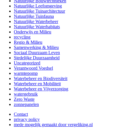
Natuurlijke Bouwtechnieken
Natuurlijke Leefomgeving
Natuurlijke Tuinarchitectuur
Natuurlijke Tuinfauna
Natuurlijke Waterbeheer
Natuurlijke Waterhabitats
Onderwijs en Milieu
recycling
Regio & Milieu
Samenwerking & Milieu
Sociaal Duurzaam Leven
Stedelijke Duurzaamheid
Uncategorized
Verantwoord Voedsel
warmtepomp
Waterbeheer en Biodiversiteit
Waterbeheer en Mobiliteit
Waterbeheer en Vijverzorging
watergebruik
Zero Waste
zonnepanelen
Contact
privacy policy
mede mogelijk gemaakt door vergeliking.nl