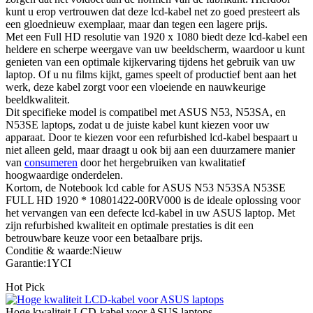
kunt u erop vertrouwen dat deze lcd-kabel net zo goed presteert als
een gloednieuw exemplaar, maar dan tegen een lagere prijs.
Met een Full HD resolutie van 1920 x 1080 biedt deze lcd-kabel een
heldere en scherpe weergave van uw beeldscherm, waardoor u kunt
genieten van een optimale kijkervaring tijdens het gebruik van uw
laptop. Of u nu films kijkt, games speelt of productief bent aan het
werk, deze kabel zorgt voor een vloeiende en nauwkeurige
beeldkwaliteit.
Dit specifieke model is compatibel met ASUS N53, N53SA, en
N53SE laptops, zodat u de juiste kabel kunt kiezen voor uw
apparaat. Door te kiezen voor een refurbished lcd-kabel bespaart u
niet alleen geld, maar draagt u ook bij aan een duurzamere manier
van
consumeren
door het hergebruiken van kwalitatief
hoogwaardige onderdelen.
Kortom, de Notebook lcd cable for ASUS N53 N53SA N53SE
FULL HD 1920 * 10801422-00RV000 is de ideale oplossing voor
het vervangen van een defecte lcd-kabel in uw ASUS laptop. Met
zijn refurbished kwaliteit en optimale prestaties is dit een
betrouwbare keuze voor een betaalbare prijs.
Conditie & waarde:Nieuw
Garantie:1YCI
Hot Pick
Hoge kwaliteit LCD-kabel voor ASUS laptops