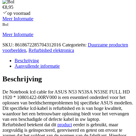
€8,95
op voorraad
Meer Informatie
Bol
Meer Informatie
SKU:
8618672285704312016
Categorieën:
Duurzame producten
voorbeelden
,
Refurbished elektronica
Beschrijving
Aanvullende informatie
Beschrijving
De Notebook lcd cable for ASUS N53 N53SA N53SE FULL HD
1920 * 10801422-00RV000 is een essentieel onderdeel voor het
oplossen van beeldschermproblemen bij specifieke ASUS modellen.
Dit specifieke lcd-kabel is refurbished en is van hoge kwaliteit,
waardoor het een betrouwbare oplossing biedt voor het vervangen
van een beschadigde of defecte kabel in uw laptop.
Refurbished betekent dat dit
product
eerder is gebruikt, maar
zorgvuldig is geïnspecteerd, gereviseerd en getest om ervoor te
zorgen dat het voldoet aan de normen van de fabrikant. Hierdoor