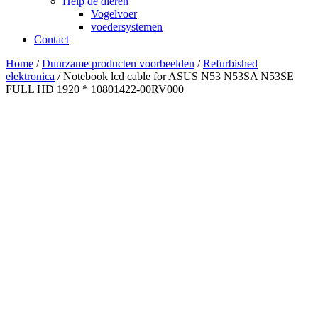
Help de dieren
Vogelvoer
voedersystemen
Contact
Home
/
Duurzame producten voorbeelden
/
Refurbished
elektronica
/ Notebook lcd cable for ASUS N53 N53SA N53SE
FULL HD 1920 * 10801422-00RV000