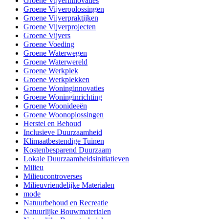
Groene Vijverinnovaties
Groene Vijveroplossingen
Groene Vijverpraktijken
Groene Vijverprojecten
Groene Vijvers
Groene Voeding
Groene Waterwegen
Groene Waterwereld
Groene Werkplek
Groene Werkplekken
Groene Woninginnovaties
Groene Woninginrichting
Groene Woonideeën
Groene Woonoplossingen
Herstel en Behoud
Inclusieve Duurzaamheid
Klimaatbestendige Tuinen
Kostenbesparend Duurzaam
Lokale Duurzaamheidsinitiatieven
Milieu
Milieucontroverses
Milieuvriendelijke Materialen
mode
Natuurbehoud en Recreatie
Natuurlijke Bouwmaterialen