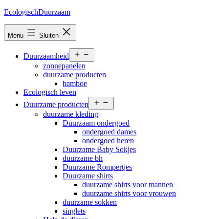
Ga
EcologischDuurzaam
naar
de
Menu
Sluiten
inhoud
Open
Duurzaamheid
menu
zonnepanelen
duurzame producten
bamboe
Ecologisch leven
Open
Duurzame producten
menu
duurzame kleding
Duurzaam ondergoed
ondergoed dames
ondergoed heren
Duurzame Baby Sokjes
duurzame bh
Duurzame Rompertjes
Duurzame shirts
duurzame shirts voor mannen
duurzame shirts voor vrouwen
duurzame sokken
singlets