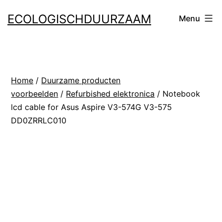
Ga
ECOLOGISCHDUURZAAM
Menu
naar
de
inhoud
Home
/
Duurzame producten
voorbeelden
/
Refurbished elektronica
/ Notebook
lcd cable for Asus Aspire V3-574G V3-575
DD0ZRRLC010