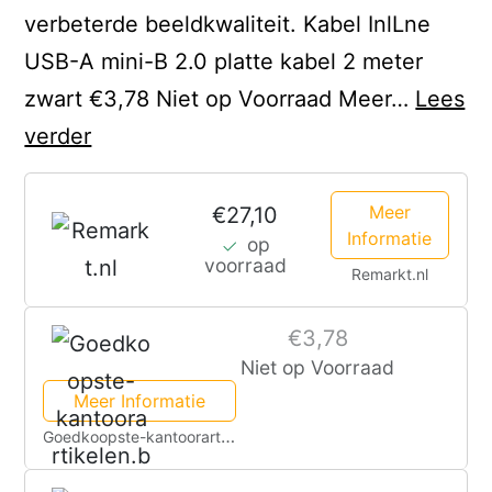
verbeterde beeldkwaliteit. Kabel InlLne
USB-A mini-B 2.0 platte kabel 2 meter
zwart €3,78 Niet op Voorraad Meer…
Lees
Notebook
verder
lcd
cable
Meer
€27,10
Informatie
op
for
voorraad
Remarkt.nl
Asus
Aspire
€3,78
V3-
Niet op Voorraad
574G
Meer Informatie
V3-
Goedkoopste-kantoorartikelen.be
575