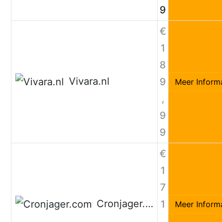
9
€
1
8
Vivara.nl
9
Meer Inform
,
9
9
€
1
7
Cronjager.com
1
Meer Inform
,