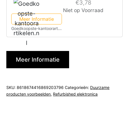
€3,78
DD0ZRRLC010
Niet op Voorraad
Meer Informatie
Goedkoopste-kantoorartikelen.nl
Meer Informatie
SKU:
8618674416869203796
Categorieën:
Duurzame
producten voorbeelden
,
Refurbished elektronica