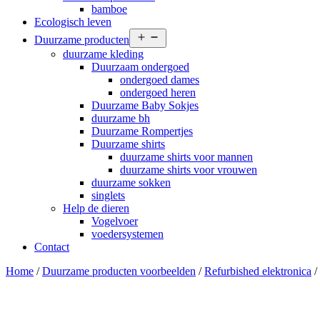
bamboe
Ecologisch leven
Open
Duurzame producten
menu
duurzame kleding
Duurzaam ondergoed
ondergoed dames
ondergoed heren
Duurzame Baby Sokjes
duurzame bh
Duurzame Rompertjes
Duurzame shirts
duurzame shirts voor mannen
duurzame shirts voor vrouwen
duurzame sokken
singlets
Help de dieren
Vogelvoer
voedersystemen
Contact
Home
/
Duurzame producten voorbeelden
/
Refurbished elektronica
/