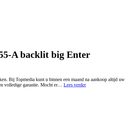
5-A backlit big Enter
aken. Bij Topmedia kunt u binnen een maand na aankoop altijd uw
Notebook
den volledige garantie. Mocht er…
Lees verder
keyboard
for
Toshiba
Satellite
P50
P50-
A
P50-
B