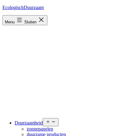
Ga
EcologischDuurzaam
naar
de
Menu
Sluiten
inhoud
Open
Duurzaamheid
menu
zonnepanelen
duurzame producten