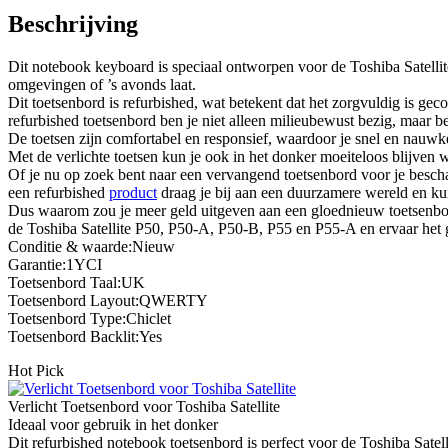
Beschrijving
Dit notebook keyboard is speciaal ontworpen voor de Toshiba Satellit
omgevingen of ’s avonds laat.
Dit toetsenbord is refurbished, wat betekent dat het zorgvuldig is gec
refurbished toetsenbord ben je niet alleen milieubewust bezig, maar 
De toetsen zijn comfortabel en responsief, waardoor je snel en nauwke
Met de verlichte toetsen kun je ook in het donker moeiteloos blijven 
Of je nu op zoek bent naar een vervangend toetsenbord voor je besch
een refurbished
product
draag je bij aan een duurzamere wereld en kun
Dus waarom zou je meer geld uitgeven aan een gloednieuw toetsenbor
de Toshiba Satellite P50, P50-A, P50-B, P55 en P55-A en ervaar het
Conditie & waarde:Nieuw
Garantie:1YCI
Toetsenbord Taal:UK
Toetsenbord Layout:QWERTY
Toetsenbord Type:Chiclet
Toetsenbord Backlit:Yes
Hot Pick
Verlicht Toetsenbord voor Toshiba Satellite
Ideaal voor gebruik in het donker
Dit refurbished notebook toetsenbord is perfect voor de Toshiba Satell