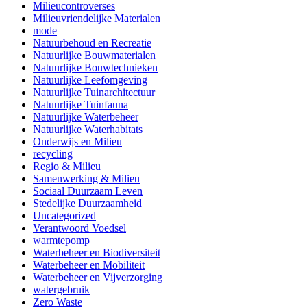
Milieucontroverses
Milieuvriendelijke Materialen
mode
Natuurbehoud en Recreatie
Natuurlijke Bouwmaterialen
Natuurlijke Bouwtechnieken
Natuurlijke Leefomgeving
Natuurlijke Tuinarchitectuur
Natuurlijke Tuinfauna
Natuurlijke Waterbeheer
Natuurlijke Waterhabitats
Onderwijs en Milieu
recycling
Regio & Milieu
Samenwerking & Milieu
Sociaal Duurzaam Leven
Stedelijke Duurzaamheid
Uncategorized
Verantwoord Voedsel
warmtepomp
Waterbeheer en Biodiversiteit
Waterbeheer en Mobiliteit
Waterbeheer en Vijverzorging
watergebruik
Zero Waste