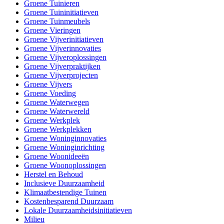
Groene Tuinieren
Groene Tuininitiatieven
Groene Tuinmeubels
Groene Vieringen
Groene Vijverinitiatieven
Groene Vijverinnovaties
Groene Vijveroplossingen
Groene Vijverpraktijken
Groene Vijverprojecten
Groene Vijvers
Groene Voeding
Groene Waterwegen
Groene Waterwereld
Groene Werkplek
Groene Werkplekken
Groene Woninginnovaties
Groene Woninginrichting
Groene Woonideeën
Groene Woonoplossingen
Herstel en Behoud
Inclusieve Duurzaamheid
Klimaatbestendige Tuinen
Kostenbesparend Duurzaam
Lokale Duurzaamheidsinitiatieven
Milieu