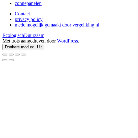
zonnepanelen
Contact
privacy policy
mede mogelijk gemaakt door vergeliking.nl
EcologischDuurzaam
Met trots aangedreven door
WordPress
.
Donkere modus: