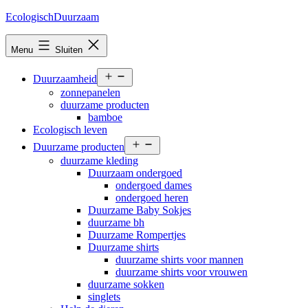
Ga
EcologischDuurzaam
naar
de
Menu
Sluiten
inhoud
Open
Duurzaamheid
menu
zonnepanelen
duurzame producten
bamboe
Ecologisch leven
Open
Duurzame producten
menu
duurzame kleding
Duurzaam ondergoed
ondergoed dames
ondergoed heren
Duurzame Baby Sokjes
duurzame bh
Duurzame Rompertjes
Duurzame shirts
duurzame shirts voor mannen
duurzame shirts voor vrouwen
duurzame sokken
singlets