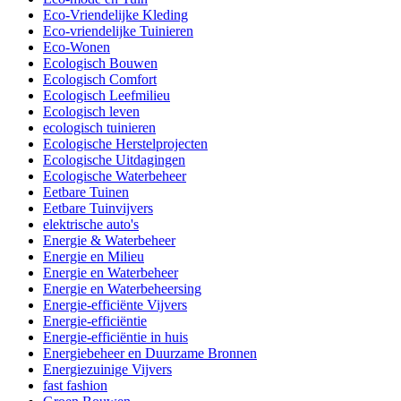
Eco-Vriendelijke Kleding
Eco-vriendelijke Tuinieren
Eco-Wonen
Ecologisch Bouwen
Ecologisch Comfort
Ecologisch Leefmilieu
Ecologisch leven
ecologisch tuinieren
Ecologische Herstelprojecten
Ecologische Uitdagingen
Ecologische Waterbeheer
Eetbare Tuinen
Eetbare Tuinvijvers
elektrische auto's
Energie & Waterbeheer
Energie en Milieu
Energie en Waterbeheer
Energie en Waterbeheersing
Energie-efficiënte Vijvers
Energie-efficiëntie
Energie-efficiëntie in huis
Energiebeheer en Duurzame Bronnen
Energiezuinige Vijvers
fast fashion