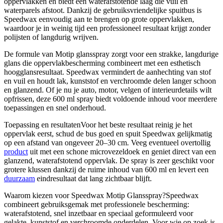
oppervlakken en biedt een waterafstotende laag die vuil en
waterparels afstoot. Dankzij de gebruiksvriendelijke spuitbus is
Speedwax eenvoudig aan te brengen op grote oppervlakken,
waardoor je in weinig tijd een professioneel resultaat krijgt zonder
polijsten of langdurig wrijven.
De formule van Motip glansspray zorgt voor een strakke, langdurige
glans die oppervlakbescherming combineert met een esthetisch
hoogglansresultaat. Speedwax vermindert de aanhechting van stof
en vuil en houdt lak, kunststof en verchroomde delen langer schoon
en glanzend. Of je nu je auto, motor, velgen of interieurdetails wilt
opfrissen, deze 600 ml spray biedt voldoende inhoud voor meerdere
toepassingen en snel onderhoud.
Toepassing en resultatenVoor het beste resultaat reinig je het
oppervlak eerst, schud de bus goed en spuit Speedwax gelijkmatig
op een afstand van ongeveer 20–30 cm. Veeg eventueel overtollig
product
uit met een schone microvezeldoek en geniet direct van een
glanzend, waterafstotend oppervlak. De spray is zeer geschikt voor
grotere klussen dankzij de ruime inhoud van 600 ml en levert een
duurzaam
eindresultaat dat lang zichtbaar blijft.
Waarom kiezen voor Speedwax Motip Glansspray?Speedwax
combineert gebruiksgemak met professionele bescherming:
waterafstotend, snel inzetbaar en speciaal geformuleerd voor
gelakte, kunststof en verchroomde onderdelen. Voor wie op zoek is