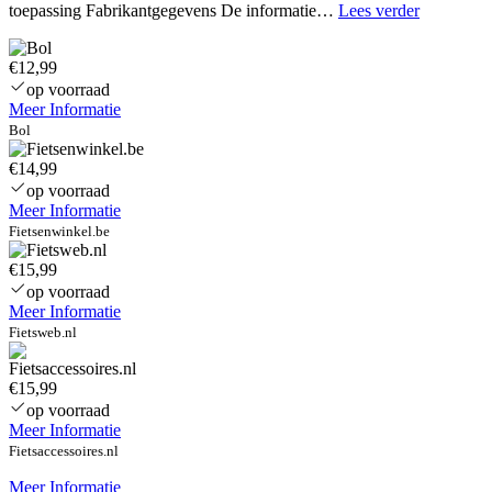
Motip
toepassing Fabrikantgegevens De informatie…
Lees verder
Speedwax
600
€12,99
ml
–
op voorraad
waterafsto
Meer Informatie
duurzame
Bol
glans
€14,99
op voorraad
Meer Informatie
Fietsenwinkel.be
€15,99
op voorraad
Meer Informatie
Fietsweb.nl
€15,99
op voorraad
Meer Informatie
Fietsaccessoires.nl
Meer Informatie