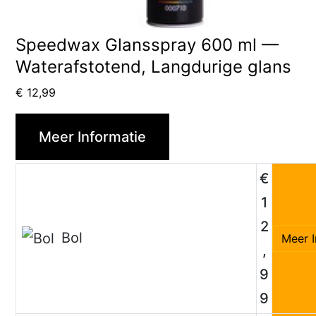
Speedwax Glansspray 600 ml —
Waterafstotend, Langdurige glans
€
12,99
Meer Informatie
€
1
2
Bol
Meer I
,
9
9