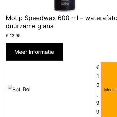
Motip Speedwax 600 ml – waterafsto
duurzame glans
€
12,99
Meer Informatie
€
1
2
Bol
Meer I
,
9
9