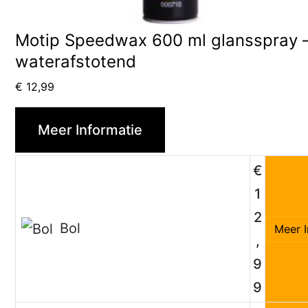
Motip Speedwax 600 ml glansspray 
waterafstotend
€
12,99
Meer Informatie
€
1
2
Bol
Meer I
,
9
9