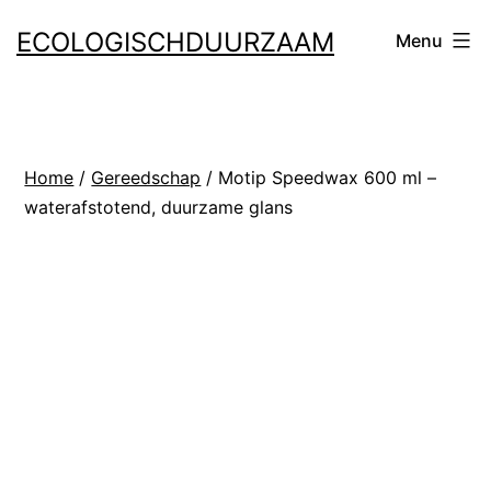
Ga
ECOLOGISCHDUURZAAM
Menu
naar
de
inhoud
Home
/
Gereedschap
/ Motip Speedwax 600 ml –
waterafstotend, duurzame glans