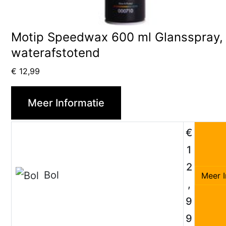
Motip Speedwax 600 ml Glansspray,
waterafstotend
€
12,99
Meer Informatie
€
1
2
Bol
Meer I
,
9
9