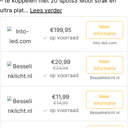
– te koppelen met 20 spots3 Mooi strak en
Lilly
ultra plat…
Lees verder
dimbare
Meer
LED
€199,95
Informatie
op voorraad
Grondspot
Into-led.com
–
Kantelbaar
Meer
€20,99
–
€24,99
Informatie
op voorraad
Overrijdbaar
Besselinklicht.nl
–
Meer
€11,99
Rond
€14,99
Informatie
–
op voorraad
Besselinklicht.nl
2700K
warm