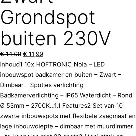
Grondspot
buiten 230V
Oorspronkelijke
Huidige
€
14,99
€
11,99
prijs
prijs
Inhoud1 10x HOFTRONIC Nola – LED
was:
is:
inbouwspot badkamer en buiten – Zwart –
€ 14,99.
€ 11,99.
Dimbaar – Spotjes verlichting –
Badkamerverlichting – IP65 Waterdicht – Rond
Ø 53mm – 2700K…1.1 Features2 Set van 10
zwarte inbouwspots met flexibele zaagmaat en
lage inbouwdiepte – dimbaar met muurdimmer