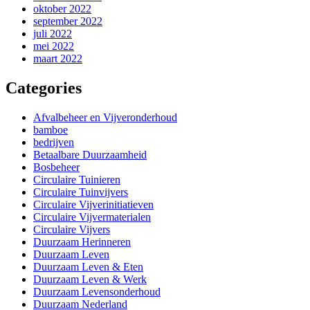
oktober 2022
september 2022
juli 2022
mei 2022
maart 2022
Categories
Afvalbeheer en Vijveronderhoud
bamboe
bedrijven
Betaalbare Duurzaamheid
Bosbeheer
Circulaire Tuinieren
Circulaire Tuinvijvers
Circulaire Vijverinitiatieven
Circulaire Vijvermaterialen
Circulaire Vijvers
Duurzaam Herinneren
Duurzaam Leven
Duurzaam Leven & Eten
Duurzaam Leven & Werk
Duurzaam Levensonderhoud
Duurzaam Nederland