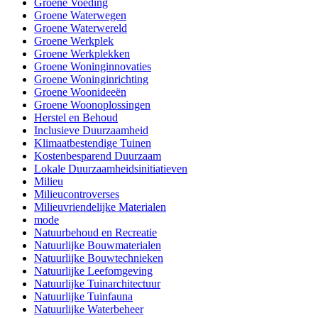
Groene Voeding
Groene Waterwegen
Groene Waterwereld
Groene Werkplek
Groene Werkplekken
Groene Woninginnovaties
Groene Woninginrichting
Groene Woonideeën
Groene Woonoplossingen
Herstel en Behoud
Inclusieve Duurzaamheid
Klimaatbestendige Tuinen
Kostenbesparend Duurzaam
Lokale Duurzaamheidsinitiatieven
Milieu
Milieucontroverses
Milieuvriendelijke Materialen
mode
Natuurbehoud en Recreatie
Natuurlijke Bouwmaterialen
Natuurlijke Bouwtechnieken
Natuurlijke Leefomgeving
Natuurlijke Tuinarchitectuur
Natuurlijke Tuinfauna
Natuurlijke Waterbeheer