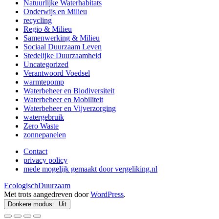
Natuurlijke Waterhabitats
Onderwijs en Milieu
recycling
Regio & Milieu
Samenwerking & Milieu
Sociaal Duurzaam Leven
Stedelijke Duurzaamheid
Uncategorized
Verantwoord Voedsel
warmtepomp
Waterbeheer en Biodiversiteit
Waterbeheer en Mobiliteit
Waterbeheer en Vijverzorging
watergebruik
Zero Waste
zonnepanelen
Contact
privacy policy
mede mogelijk gemaakt door vergeliking.nl
EcologischDuurzaam
Met trots aangedreven door
WordPress
.
Donkere modus: