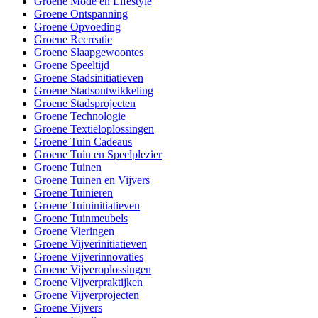
Groene Mode en Lifestyle
Groene Ontspanning
Groene Opvoeding
Groene Recreatie
Groene Slaapgewoontes
Groene Speeltijd
Groene Stadsinitiatieven
Groene Stadsontwikkeling
Groene Stadsprojecten
Groene Technologie
Groene Textieloplossingen
Groene Tuin Cadeaus
Groene Tuin en Speelplezier
Groene Tuinen
Groene Tuinen en Vijvers
Groene Tuinieren
Groene Tuininitiatieven
Groene Tuinmeubels
Groene Vieringen
Groene Vijverinitiatieven
Groene Vijverinnovaties
Groene Vijveroplossingen
Groene Vijverpraktijken
Groene Vijverprojecten
Groene Vijvers