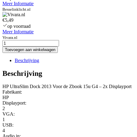
Meer Informatie
Besselinklicht.nl
€5,49
op voorraad
Meer Informatie
Vivara.nl
hp-
ultraslim-
Toevoegen aan winkelwagen
dock-
2013-
Beschrijving
voor-
de-
Beschrijving
zbook-
15u-
HP UltraSlim Dock 2013 Voor de Zbook 15u G4 – 2x Displayport
g4-
Fabrikant:
2x-
HP
displayport-
Displayport:
2
2
aantal
VGA:
1
USB:
4
Audio in: