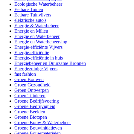
Ecologische Waterbeheer
Eetbare Tuinen
Eetbare Tuinvijvers
elektrische auto's
Energie & Waterbeheer
Energie en Milieu
Energie en Waterbeheer
Energie en Waterbeheersing
Energie-efficiënte Vijvers
Energie-efficiëntie
Energie-efficiëntie in huis
Energiebeheer en Duurzame Bronnen
Energiezuinige Vijvers
fast fashion
Groen Bouwen
Groen Gezondheid
Groen Ontwerpen
Groen Tuinieren
Groene Bedrijfsvoering
Groene Bedrijvigheid
Groene Beelden
Groene Biotopen
Groene Bouw & Waterbeheer
Groene Bouwinitiatieven
Groene Bouwmaterialen