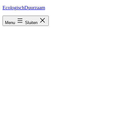
Ga
EcologischDuurzaam
naar
de
Menu
Sluiten
inhoud