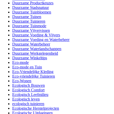
Duurzame Productkeuzes
Duurzame Stadsnatuur
Duurzame Tuinbloemen
Duurzame Tuinen
Duurzame Tuinieren
Duurzame Tuinmode
Duurzame Vijvervissen
Duurzame Voeding & Vijvers
Duurzame Voeding en Waterbeheer
Duurzame Waterbeheer
Duurzame Waterlandschappen
Duurzame Werkgelegenheid
Duurzame Winkeltips
Eco-mode
Eco-mode en Tuin
Eco-Vriendelijke Kleding
Eco-vriendelijke Tuinieren
Eco-Wonen
Ecologisch Bouwen
Ecologisch Comfort
Ecologisch Leefmilieu
Ecologisch leven
ecologisch tuinieren
Ecologische Herstelprojecten
Ecologische Uitdagingen