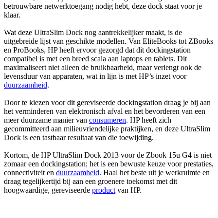
betrouwbare netwerktoegang nodig hebt, deze dock staat voor je
klaar.
Wat deze UltraSlim Dock nog aantrekkelijker maakt, is de
uitgebreide lijst van geschikte modellen. Van EliteBooks tot ZBooks
en ProBooks, HP heeft ervoor gezorgd dat dit dockingstation
compatibel is met een breed scala aan laptops en tablets. Dit
maximaliseert niet alleen de bruikbaarheid, maar verlengt ook de
levensduur van apparaten, wat in lijn is met HP’s inzet voor
duurzaamheid
.
Door te kiezen voor dit gereviseerde dockingstation draag je bij aan
het verminderen van elektronisch afval en het bevorderen van een
meer duurzame manier van
consumeren
. HP heeft zich
gecommitteerd aan milieuvriendelijke praktijken, en deze UltraSlim
Dock is een tastbaar resultaat van die toewijding.
Kortom, de HP UltraSlim Dock 2013 voor de Zbook 15u G4 is niet
zomaar een dockingstation; het is een bewuste keuze voor prestaties,
connectiviteit en
duurzaamheid
. Haal het beste uit je werkruimte en
draag tegelijkertijd bij aan een groenere toekomst met dit
hoogwaardige, gereviseerde
product
van HP.