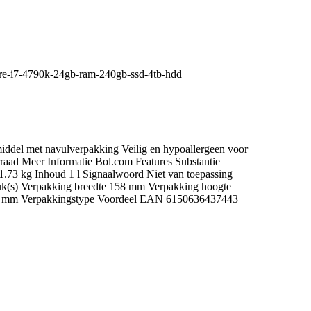
core-i7-4790k-24gb-ram-240gb-ssd-4tb-hdd
ddel met navulverpakking Veilig en hypoallergeen voor
raad Meer Informatie Bol.com Features Substantie
1.73 kg Inhoud 1 l Signaalwoord Niet van toepassing
tuk(s) Verpakking breedte 158 mm Verpakking hoogte
8 mm Verpakkingstype Voordeel EAN 6150636437443