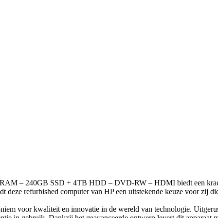
GB RAM – 240GB SSD + 4TB HDD – DVD-RW – HDMI biedt een krachtig
iedt deze refurbished computer van HP een uitstekende keuze voor zij d
niem voor kwaliteit en innovatie in de wereld van technologie. Uitgerus
ntie in gebruik. Dankzij het geavanceerde ontwerp levert dit apparaat 