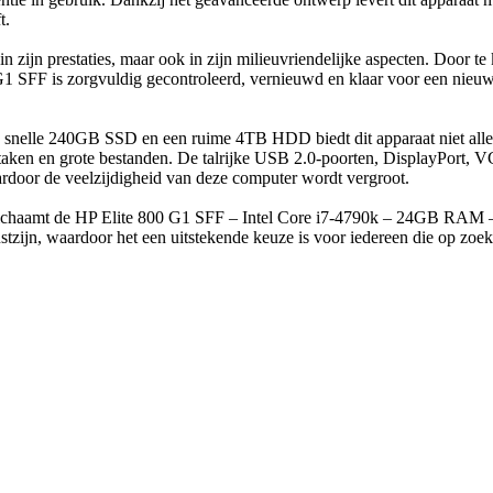
t.
 in zijn prestaties, maar ook in zijn milieuvriendelijke aspecten. Door te
1 SFF is zorgvuldig gecontroleerd, vernieuwd en klaar voor een nieuw
snelle 240GB SSD en een ruime 4TB HDD biedt dit apparaat niet all
 taken en grote bestanden. De talrijke USB 2.0-poorten, DisplayPort, 
rdoor de veelzijdigheid van deze computer wordt vergroot.
lichaamt de HP Elite 800 G1 SFF – Intel Core i7-4790k – 24GB
ustzijn, waardoor het een uitstekende keuze is voor iedereen die op zo