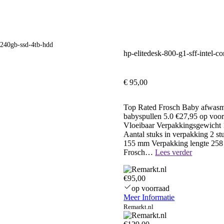
m-240gb-ssd-4tb-hdd
hp-elitedesk-800-g1-sff-intel-
€
95,00
Top Rated Frosch Baby afwasmi
babyspullen 5.0 €27,95 op voor
Vloeibaar Verpakkingsgewicht 
Aantal stuks in verpakking 2 s
155 mm Verpakking lengte 25
Naamloos
Frosch…
Lees verder
€95,00
op voorraad
Meer Informatie
Remarkt.nl