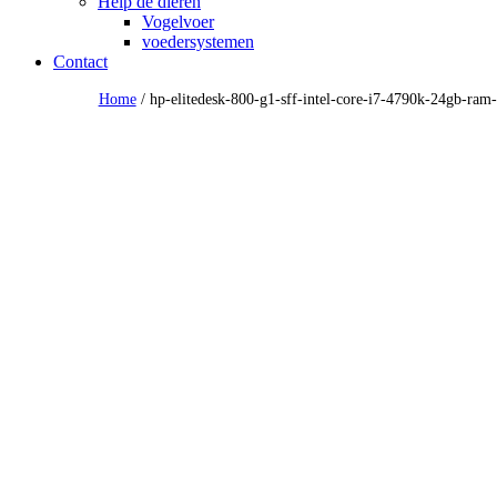
Help de dieren
Vogelvoer
voedersystemen
Contact
Home
/ hp-elitedesk-800-g1-sff-intel-core-i7-4790k-24gb-ra