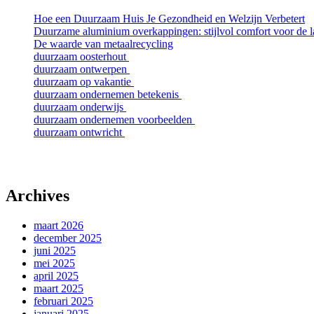
Hoe een Duurzaam Huis Je Gezondheid en Welzijn Verbetert
Duurzame aluminium overkappingen: stijlvol comfort voor de l
De waarde van metaalrecycling
duurzaam oosterhout
duurzaam ontwerpen
duurzaam op vakantie
duurzaam ondernemen betekenis
duurzaam onderwijs
duurzaam ondernemen voorbeelden
duurzaam ontwricht
Archives
maart 2026
december 2025
juni 2025
mei 2025
april 2025
maart 2025
februari 2025
januari 2025