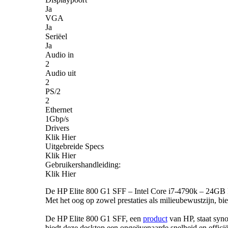
Ja
VGA
Ja
Seriëel
Ja
Audio in
2
Audio uit
2
PS/2
2
Ethernet
1Gbp/s
Drivers
Klik Hier
Uitgebreide Specs
Klik Hier
Gebruikershandleiding:
Klik Hier
De HP Elite 800 G1 SFF – Intel Core i7-4790k – 24
Met het oog op zowel prestaties als milieubewustzijn, b
De HP Elite 800 G1 SFF, een
product
van HP, staat syno
biedt deze desktop een ongeëvenaarde snelheid en efficië