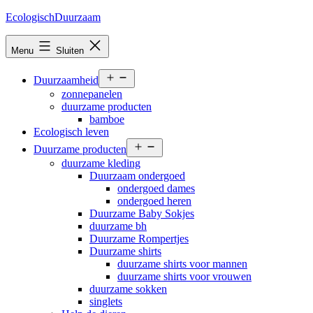
Ga
EcologischDuurzaam
naar
de
Menu
Sluiten
inhoud
Open
Duurzaamheid
menu
zonnepanelen
duurzame producten
bamboe
Ecologisch leven
Open
Duurzame producten
menu
duurzame kleding
Duurzaam ondergoed
ondergoed dames
ondergoed heren
Duurzame Baby Sokjes
duurzame bh
Duurzame Rompertjes
Duurzame shirts
duurzame shirts voor mannen
duurzame shirts voor vrouwen
duurzame sokken
singlets