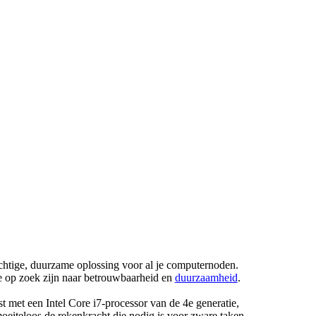
e, duurzame oplossing voor al je computernoden.
ie op zoek zijn naar betrouwbaarheid en
duurzaamheid
.
t met een Intel Core i7-processor van de 4e generatie,
moeiteloos de rekenkracht die nodig is voor zware taken