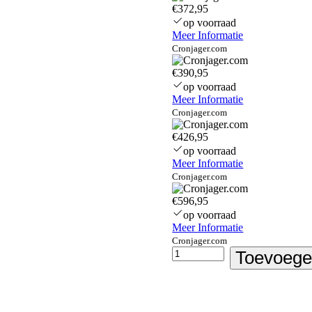
€372,95
op voorraad
Meer Informatie
Cronjager.com
€390,95
op voorraad
Meer Informatie
Cronjager.com
€426,95
op voorraad
Meer Informatie
Cronjager.com
€596,95
op voorraad
Meer Informatie
Cronjager.com
hp-
Toevoege
elitedesk-
800-
g1-
sff-