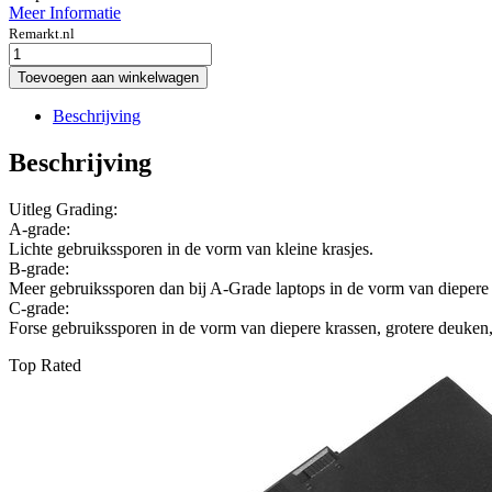
Meer Informatie
Remarkt.nl
hp-
elitebook-
Toevoegen aan winkelwagen
840-
g2-
Beschrijving
intel-
core-
Beschrijving
i7-
5e-
Uitleg Grading:
gen-
A-grade:
14-
Lichte gebruikssporen in de vorm van kleine krasjes.
inch-
B-grade:
c-
Meer gebruikssporen dan bij A-Grade laptops in de vorm van diepere 
grade
C-grade:
aantal
Forse gebruikssporen in de vorm van diepere krassen, grotere deuken
Top Rated