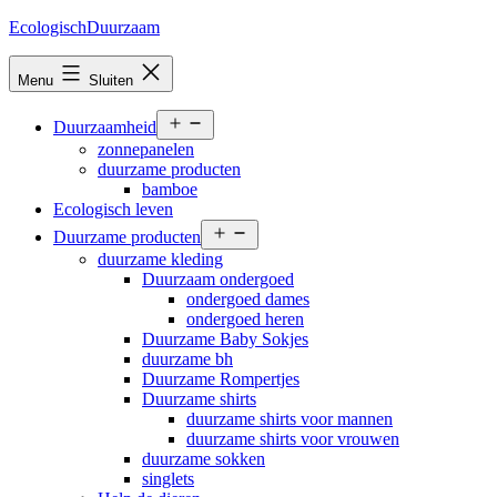
Ga
EcologischDuurzaam
naar
de
Menu
Sluiten
inhoud
Open
Duurzaamheid
menu
zonnepanelen
duurzame producten
bamboe
Ecologisch leven
Open
Duurzame producten
menu
duurzame kleding
Duurzaam ondergoed
ondergoed dames
ondergoed heren
Duurzame Baby Sokjes
duurzame bh
Duurzame Rompertjes
Duurzame shirts
duurzame shirts voor mannen
duurzame shirts voor vrouwen
duurzame sokken
singlets