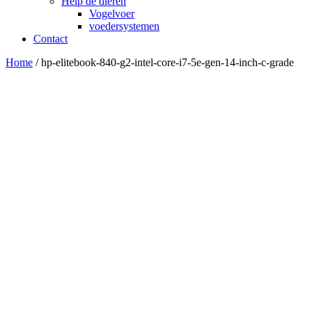
Help de dieren
Vogelvoer
voedersystemen
Contact
Home
/ hp-elitebook-840-g2-intel-core-i7-5e-gen-14-inch-c-grade