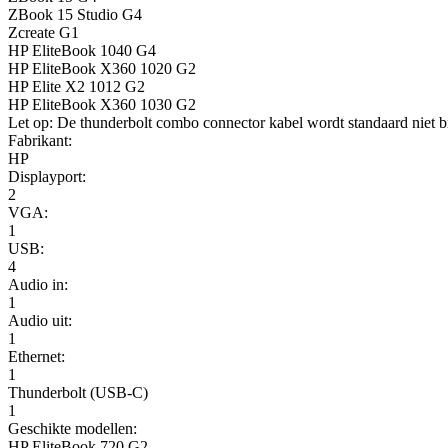
ZBook 15 Studio G4
Zcreate G1
HP EliteBook 1040 G4
HP EliteBook X360 1020 G2
HP Elite X2 1012 G2
HP EliteBook X360 1030 G2
Let op: De thunderbolt combo connector kabel wordt standaard niet bij
Fabrikant:
HP
Displayport:
2
VGA:
1
USB:
4
Audio in:
1
Audio uit:
1
Ethernet:
1
Thunderbolt (USB-C)
1
Geschikte modellen:
HP EliteBook 720 G2