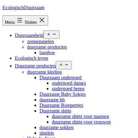
Ga
EcologischDuurzaam
naar
de
Menu
Sluiten
inhoud
Open
Duurzaamheid
menu
zonnepanelen
duurzame producten
bamboe
Ecologisch leven
Open
Duurzame producten
menu
duurzame kleding
Duurzaam ondergoed
ondergoed dames
ondergoed heren
Duurzame Baby Sokjes
duurzame bh
Duurzame Rompertjes
Duurzame shirts
duurzame shirts voor mannen
duurzame shirts voor vrouwen
duurzame sokken
singlets