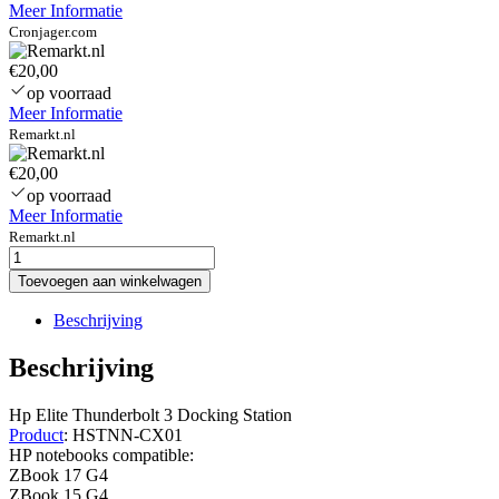
Meer Informatie
Cronjager.com
€20,00
op voorraad
Meer Informatie
Remarkt.nl
€20,00
op voorraad
Meer Informatie
Remarkt.nl
hp-
elitebook-
Toevoegen aan winkelwagen
1040-
g4-
Beschrijving
docking-
station-
Beschrijving
thunderbolt-
3
Hp Elite Thunderbolt 3 Docking Station
aantal
Product
: HSTNN-CX01
HP notebooks compatible:
ZBook 17 G4
ZBook 15 G4