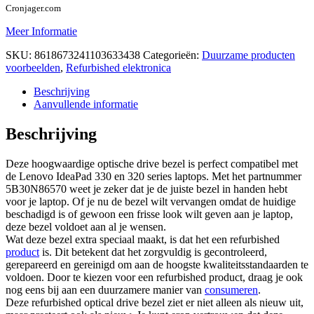
Cronjager.com
Meer Informatie
SKU:
8618673241103633438
Categorieën:
Duurzame producten
voorbeelden
,
Refurbished elektronica
Beschrijving
Aanvullende informatie
Beschrijving
Deze hoogwaardige optische drive bezel is perfect compatibel met
de Lenovo IdeaPad 330 en 320 series laptops. Met het partnummer
5B30N86570 weet je zeker dat je de juiste bezel in handen hebt
voor je laptop. Of je nu de bezel wilt vervangen omdat de huidige
beschadigd is of gewoon een frisse look wilt geven aan je laptop,
deze bezel voldoet aan al je wensen.
Wat deze bezel extra speciaal maakt, is dat het een refurbished
product
is. Dit betekent dat het zorgvuldig is gecontroleerd,
gerepareerd en gereinigd om aan de hoogste kwaliteitsstandaarden te
voldoen. Door te kiezen voor een refurbished product, draag je ook
nog eens bij aan een duurzamere manier van
consumeren
.
Deze refurbished optical drive bezel ziet er niet alleen als nieuw uit,