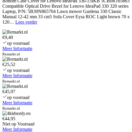
Bottom Case Cover for Lenovo ideaPad 330-15IKB 5CB0R165863
Compatible Optical Drive Bezel for Lenovo IdeaPad 330 320 series
Laptop, P/N: 5B30N865704 Lawn mower Gardena 330 Classic
Manual 12-42 mm 33 cm5 Sofa Cover Eysa ROC Light brown 70 x
Compatible
120…
Lees verder
Optical
Drive
€9,40
Bezel
for
op voorraad
Lenovo
Meer Informatie
IdeaPad
Remarkt.nl
330
320
€25,52
series
op voorraad
Laptop,
Meer Informatie
P/N:
Remarkt.nl
5B30N86570
€45,97
op voorraad
Meer Informatie
Remarkt.nl
€44,95
Niet op Voorraad
Meer Informatie