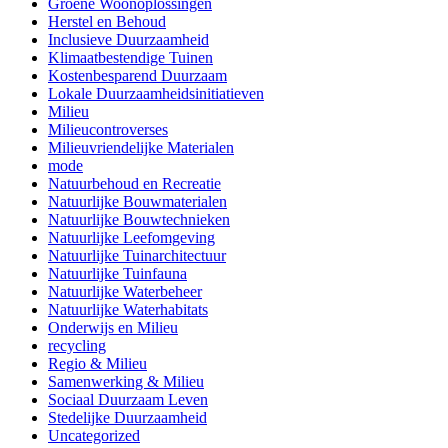
Groene Woonoplossingen
Herstel en Behoud
Inclusieve Duurzaamheid
Klimaatbestendige Tuinen
Kostenbesparend Duurzaam
Lokale Duurzaamheidsinitiatieven
Milieu
Milieucontroverses
Milieuvriendelijke Materialen
mode
Natuurbehoud en Recreatie
Natuurlijke Bouwmaterialen
Natuurlijke Bouwtechnieken
Natuurlijke Leefomgeving
Natuurlijke Tuinarchitectuur
Natuurlijke Tuinfauna
Natuurlijke Waterbeheer
Natuurlijke Waterhabitats
Onderwijs en Milieu
recycling
Regio & Milieu
Samenwerking & Milieu
Sociaal Duurzaam Leven
Stedelijke Duurzaamheid
Uncategorized