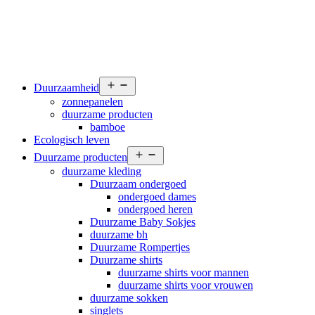
Open
Duurzaamheid
menu
zonnepanelen
duurzame producten
bamboe
Ecologisch leven
Open
Duurzame producten
menu
duurzame kleding
Duurzaam ondergoed
ondergoed dames
ondergoed heren
Duurzame Baby Sokjes
duurzame bh
Duurzame Rompertjes
Duurzame shirts
duurzame shirts voor mannen
duurzame shirts voor vrouwen
duurzame sokken
singlets