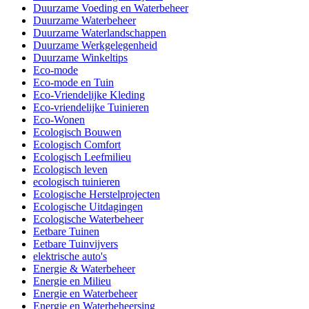
Duurzame Voeding en Waterbeheer
Duurzame Waterbeheer
Duurzame Waterlandschappen
Duurzame Werkgelegenheid
Duurzame Winkeltips
Eco-mode
Eco-mode en Tuin
Eco-Vriendelijke Kleding
Eco-vriendelijke Tuinieren
Eco-Wonen
Ecologisch Bouwen
Ecologisch Comfort
Ecologisch Leefmilieu
Ecologisch leven
ecologisch tuinieren
Ecologische Herstelprojecten
Ecologische Uitdagingen
Ecologische Waterbeheer
Eetbare Tuinen
Eetbare Tuinvijvers
elektrische auto's
Energie & Waterbeheer
Energie en Milieu
Energie en Waterbeheer
Energie en Waterbeheersing