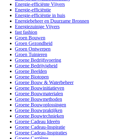
Energie-efficiënte Vijvers
Energie-efficiëntie
Energie-efficiëntie in huis
Energiebeheer en Duurzame Bronnen
Energiezuinige Vijvers
fast fashion
Groen Bouwen
Groen Gezondheid
Groen Ontwerpen
Groen Tuinieren
Groene Bedrijfsvoering
Groene Bedrijvigheid
Groene Beelden
Groene Biotopen
Groene Bouw & Waterbeheer
Groene Bouwinitiatieven
Groene Bouwmaterialen
Groene Bouwmethoden
Groene Bouwoplossingen
Groene Bouwpraktijken
Groene Bouwtechnieken
Groene Cadeau Ideeën
Groene Cadeau-Inspiratie
Groene Cadeau-Inspiraties
Groene Carrières