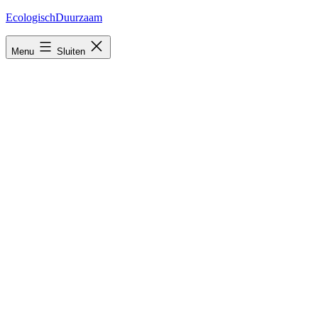
Ga
EcologischDuurzaam
naar
de
Menu
Sluiten
inhoud