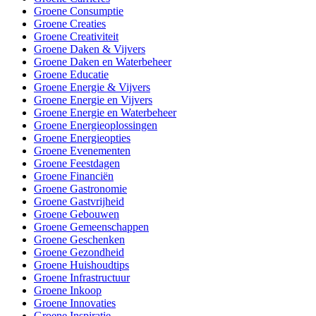
Groene Consumptie
Groene Creaties
Groene Creativiteit
Groene Daken & Vijvers
Groene Daken en Waterbeheer
Groene Educatie
Groene Energie & Vijvers
Groene Energie en Vijvers
Groene Energie en Waterbeheer
Groene Energieoplossingen
Groene Energieopties
Groene Evenementen
Groene Feestdagen
Groene Financiën
Groene Gastronomie
Groene Gastvrijheid
Groene Gebouwen
Groene Gemeenschappen
Groene Geschenken
Groene Gezondheid
Groene Huishoudtips
Groene Infrastructuur
Groene Inkoop
Groene Innovaties
Groene Inspiratie