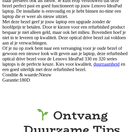
maar presteert ook als nieuw. Je kunt erop vertrouwen dat deze
bezel perfect past en goed functioneert op jouw Lenovo IdeaPad
laptop. De installatie is eenvoudig en je hebt binnen no-time een
laptop die er weer als nieuw uitziet.
Met deze bezel geef je jouw laptop een upgrade zonder de
hoofdprijs te betalen. Door te kiezen voor een refurbished product
bespaar je niet alleen geld, maar ook het milieu. Bovendien hoef je
niet in te leveren op kwaliteit. Deze optical drive bezel zal voldoen
aan al je verwachtingen.
Of je nu op zoek bent naar een vervanging voor je oude bezel of
gewoon een nieuwe look wilt geven aan je laptop, deze refurbished
optical drive bezel voor de Lenovo IdeaPad 330 en 320 series
laptops is de perfecte keuze. Kies voor kwaliteit,
duurzaamheid
en
een goed uiterlijk met deze refurbished bezel.
Conditie & waarde:Nieuw
Garantie:180D
Ontvang
Duurzame Tips