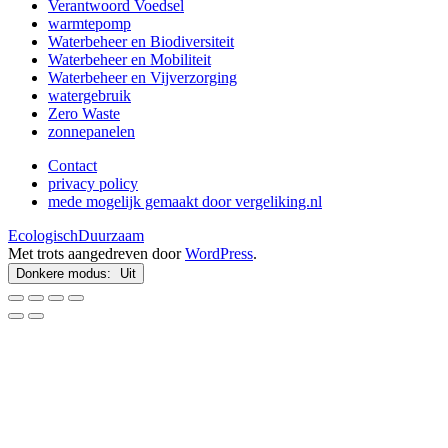
Verantwoord Voedsel
warmtepomp
Waterbeheer en Biodiversiteit
Waterbeheer en Mobiliteit
Waterbeheer en Vijverzorging
watergebruik
Zero Waste
zonnepanelen
Contact
privacy policy
mede mogelijk gemaakt door vergeliking.nl
EcologischDuurzaam
Met trots aangedreven door
WordPress
.
Donkere modus: