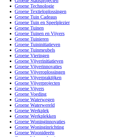
Groene Stadsprojecten
Groene Technologie
Groene Textieloplossingen
Groene Tuin Cadeaus
Groene Tuin en Speelplezier
Groene Tuinen
Groene Tuinen en Vijvers
Groene Tuinieren
Groene Tuininitiatieven
Groene Tuinmeubels
Groene Vieringen
Groene Vijverinitiatieven
Groene Vijverinnovaties
Groene Vijveroplossingen
Groene Vijverpraktijken
Groene Vijverprojecten
Groene Vijvers
Groene Voeding
Groene Waterwegen
Groene Waterwereld
Groene Werkplek
Groene Werkplekken
Groene Woninginnovaties
Groene Woninginrichting
Groene Woonideeën