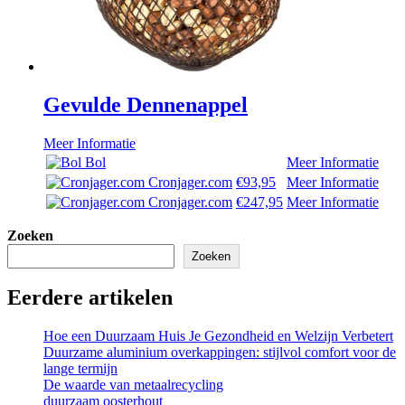
Gevulde Dennenappel
Meer Informatie
Bol
Meer Informatie
Cronjager.com
€93,95
Meer Informatie
Cronjager.com
€247,95
Meer Informatie
Zoeken
Zoeken
Eerdere artikelen
Hoe een Duurzaam Huis Je Gezondheid en Welzijn Verbetert
Duurzame aluminium overkappingen: stijlvol comfort voor de
lange termijn
De waarde van metaalrecycling
duurzaam oosterhout