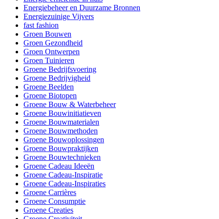
Energiebeheer en Duurzame Bronnen
Energiezuinige Vijvers
fast fashion
Groen Bouwen
Groen Gezondheid
Groen Ontwerpen
Groen Tuinieren
Groene Bedrijfsvoering
Groene Bedrijvigheid
Groene Beelden
Groene Biotopen
Groene Bouw & Waterbeheer
Groene Bouwinitiatieven
Groene Bouwmaterialen
Groene Bouwmethoden
Groene Bouwoplossingen
Groene Bouwpraktijken
Groene Bouwtechnieken
Groene Cadeau Ideeën
Groene Cadeau-Inspiratie
Groene Cadeau-Inspiraties
Groene Carrières
Groene Consumptie
Groene Creaties
Groene Creativiteit