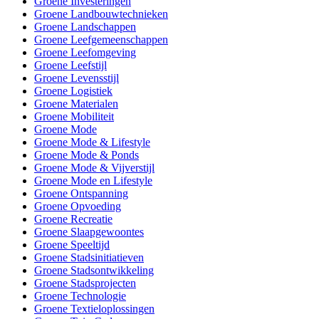
Groene Investeringen
Groene Landbouwtechnieken
Groene Landschappen
Groene Leefgemeenschappen
Groene Leefomgeving
Groene Leefstijl
Groene Levensstijl
Groene Logistiek
Groene Materialen
Groene Mobiliteit
Groene Mode
Groene Mode & Lifestyle
Groene Mode & Ponds
Groene Mode & Vijverstijl
Groene Mode en Lifestyle
Groene Ontspanning
Groene Opvoeding
Groene Recreatie
Groene Slaapgewoontes
Groene Speeltijd
Groene Stadsinitiatieven
Groene Stadsontwikkeling
Groene Stadsprojecten
Groene Technologie
Groene Textieloplossingen