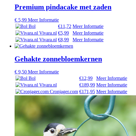
Premium pindacake met zaden
€
5,99
Meer Informatie
Bol
€11,72
Meer Informatie
Vivara.nl
€5,99
Meer Informatie
Vivara.nl
€8,99
Meer Informatie
Gehakte zonnebloemkernen
€
9,50
Meer Informatie
Bol
€12,99
Meer Informatie
Vivara.nl
€189,99
Meer Informatie
Cronjager.com
€171,95
Meer Informatie