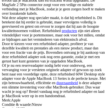
ervoor dat je MacBook snel en efficiënt wordt opgeladen. De
MagSafe 2 5Pin connector zorgt voor een veilige en stabiele
verbinding met je MacBook, zodat je je geen zorgen hoeft te maken
over losrakende kabels.
Wat deze adapter nog specialer maakt, is dat hij refurbished is. Dit
betekent dat hij eerder is gebruikt, maar vervolgens volledig is
gereviseerd en getest om ervoor te zorgen dat hij aan de hoogste
kwaliteitsnormen voldoet. Refurbished
producten
zijn niet alleen
vriendelijker voor je portemonnee, maar ook voor het milieu, omdat
ze bijdragen aan het verminderen van elektronisch afval.
Door te kiezen voor een refurbished adapter, profiteer je van
dezelfde kwaliteit en prestaties als een nieuw product, maar dan
voor een fractie van de prijs. Bovendien ontvang je bij aankoop van
deze refurbished adapter ook nog eens garantie, zodat je met een
gerust hart kunt genieten van je opgeladen MacBook.
Of je nu een reserveadapter nodig hebt voor onderweg, een
vervanging voor je versleten originele adapter of gewoon op zoek
bent naar een voordelige optie, deze refurbished 60W Desktop style
adapter voor de Apple MacBook 13 Series is de perfecte keuze. Met
zijn betrouwbaarheid, efficiëntie en
duurzaamheid
is deze adapter
een slimme investering voor elke MacBook-gebruiker. Dus waar
wacht je nog op? Bestel vandaag nog je refurbished adapter en laad
je MacBook weer op in een handomdraai.
Merk:Apple
Conditie & waarde:Nieuw