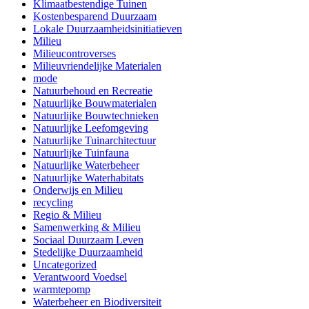
Klimaatbestendige Tuinen
Kostenbesparend Duurzaam
Lokale Duurzaamheidsinitiatieven
Milieu
Milieucontroverses
Milieuvriendelijke Materialen
mode
Natuurbehoud en Recreatie
Natuurlijke Bouwmaterialen
Natuurlijke Bouwtechnieken
Natuurlijke Leefomgeving
Natuurlijke Tuinarchitectuur
Natuurlijke Tuinfauna
Natuurlijke Waterbeheer
Natuurlijke Waterhabitats
Onderwijs en Milieu
recycling
Regio & Milieu
Samenwerking & Milieu
Sociaal Duurzaam Leven
Stedelijke Duurzaamheid
Uncategorized
Verantwoord Voedsel
warmtepomp
Waterbeheer en Biodiversiteit