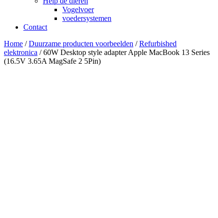
Help de dieren
Vogelvoer
voedersystemen
Contact
Home
/
Duurzame producten voorbeelden
/
Refurbished
elektronica
/ 60W Desktop style adapter Apple MacBook 13 Series
(16.5V 3.65A MagSafe 2 5Pin)