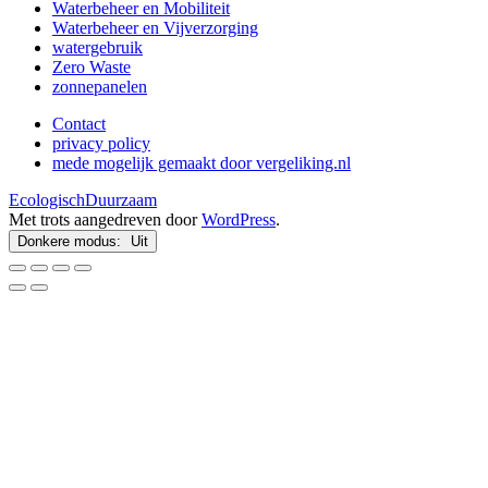
Waterbeheer en Mobiliteit
Waterbeheer en Vijverzorging
watergebruik
Zero Waste
zonnepanelen
Contact
privacy policy
mede mogelijk gemaakt door vergeliking.nl
EcologischDuurzaam
Met trots aangedreven door
WordPress
.
Donkere modus: