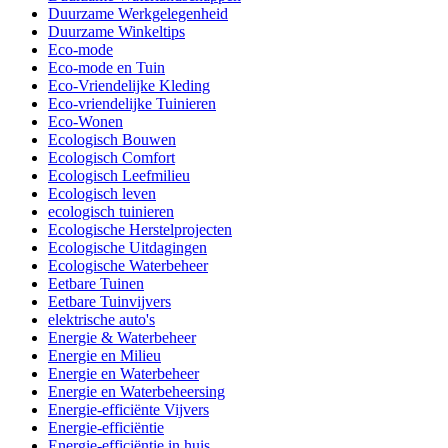
Duurzame Werkgelegenheid
Duurzame Winkeltips
Eco-mode
Eco-mode en Tuin
Eco-Vriendelijke Kleding
Eco-vriendelijke Tuinieren
Eco-Wonen
Ecologisch Bouwen
Ecologisch Comfort
Ecologisch Leefmilieu
Ecologisch leven
ecologisch tuinieren
Ecologische Herstelprojecten
Ecologische Uitdagingen
Ecologische Waterbeheer
Eetbare Tuinen
Eetbare Tuinvijvers
elektrische auto's
Energie & Waterbeheer
Energie en Milieu
Energie en Waterbeheer
Energie en Waterbeheersing
Energie-efficiënte Vijvers
Energie-efficiëntie
Energie-efficiëntie in huis