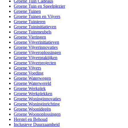
Groene Tuin Cadeaus
Groene Tuin en Speelplezier
Groene Tuinen
Groene Tuinen en Vijvers
Groene Tuinieren
Groene Tuininitiatieven
Groene Tuinmeubels
Groene Vieringen
Groene Vijverinitiatieven
Groene Vijverinnovaties
Groene Vijveroplossingen
Groene Vijverpraktijken
Groene Vijverprojecten
Groene Vijvers
Groene Voeding
Groene Waterwegen
Groene Waterwereld
Groene Werkplek
Groene Werkplekken
Groene Woninginnovaties
Groene Woninginrichting
Groene Woonideeën
Groene Woonoplossingen
Herstel en Behoud
Inclusieve Duurzaamheid