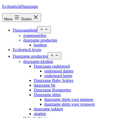
Ga
EcologischDuurzaam
naar
de
Menu
Sluiten
inhoud
Open
Duurzaamheid
menu
zonnepanelen
duurzame producten
bamboe
Ecologisch leven
Open
Duurzame producten
menu
duurzame kleding
Duurzaam ondergoed
ondergoed dames
ondergoed heren
Duurzame Baby Sokjes
duurzame bh
Duurzame Rompertjes
Duurzame shirts
duurzame shirts voor mannen
duurzame shirts voor vrouwen
duurzame sokken
singlets