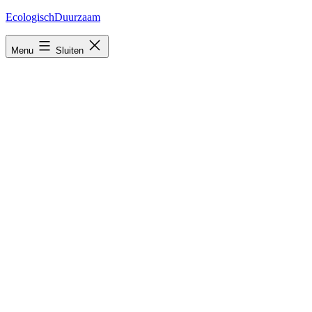
Ga
EcologischDuurzaam
naar
de
Menu
Sluiten
inhoud