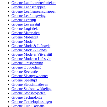
Groene Landbouwtechnieken
Groene Landschappen
Groene Leefgemeenschappen
Groene Leefomgeving
Groene Leefstijl
Groene Levensstijl
Groene Logistiek
Groene Materialen
Groene Mobiliteit
Groene Mode
Groene Mode & Lifestyle
Groene Mode & Ponds
Groene Mode & Vijverstijl
Groene Mode en Lifestyle
Groene Ontspanning
Groene Opvoeding
Groene Recreatie
Groene Slaapgewoontes
Groene Speeltijd
Groene Stadsinitiatieven
Groene Stadsontwikkeling
Groene Stadsprojecten
Groene Technologie
Groene Textieloplossingen
Groene Tuin Cadeaus