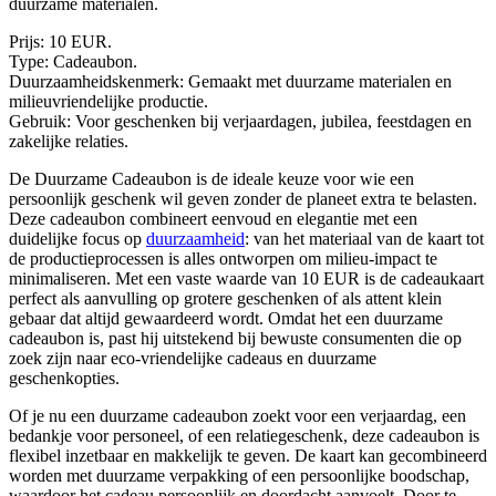
duurzame materialen.
Prijs: 10 EUR.
Type: Cadeaubon.
Duurzaamheidskenmerk: Gemaakt met duurzame materialen en
milieuvriendelijke productie.
Gebruik: Voor geschenken bij verjaardagen, jubilea, feestdagen en
zakelijke relaties.
De Duurzame Cadeaubon is de ideale keuze voor wie een
persoonlijk geschenk wil geven zonder de planeet extra te belasten.
Deze cadeaubon combineert eenvoud en elegantie met een
duidelijke focus op
duurzaamheid
: van het materiaal van de kaart tot
de productieprocessen is alles ontworpen om milieu-impact te
minimaliseren. Met een vaste waarde van 10 EUR is de cadeaukaart
perfect als aanvulling op grotere geschenken of als attent klein
gebaar dat altijd gewaardeerd wordt. Omdat het een duurzame
cadeaubon is, past hij uitstekend bij bewuste consumenten die op
zoek zijn naar eco-vriendelijke cadeaus en duurzame
geschenkopties.
Of je nu een duurzame cadeaubon zoekt voor een verjaardag, een
bedankje voor personeel, of een relatiegeschenk, deze cadeaubon is
flexibel inzetbaar en makkelijk te geven. De kaart kan gecombineerd
worden met duurzame verpakking of een persoonlijke boodschap,
waardoor het cadeau persoonlijk en doordacht aanvoelt. Door te