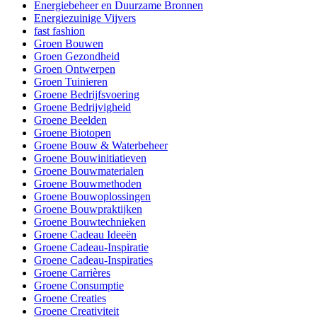
Energiebeheer en Duurzame Bronnen
Energiezuinige Vijvers
fast fashion
Groen Bouwen
Groen Gezondheid
Groen Ontwerpen
Groen Tuinieren
Groene Bedrijfsvoering
Groene Bedrijvigheid
Groene Beelden
Groene Biotopen
Groene Bouw & Waterbeheer
Groene Bouwinitiatieven
Groene Bouwmaterialen
Groene Bouwmethoden
Groene Bouwoplossingen
Groene Bouwpraktijken
Groene Bouwtechnieken
Groene Cadeau Ideeën
Groene Cadeau-Inspiratie
Groene Cadeau-Inspiraties
Groene Carrières
Groene Consumptie
Groene Creaties
Groene Creativiteit