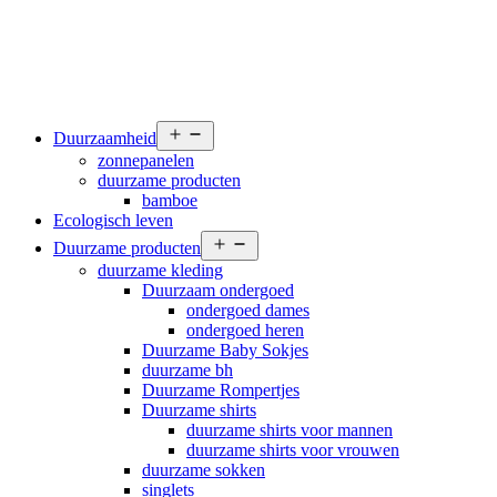
Open
Duurzaamheid
menu
zonnepanelen
duurzame producten
bamboe
Ecologisch leven
Open
Duurzame producten
menu
duurzame kleding
Duurzaam ondergoed
ondergoed dames
ondergoed heren
Duurzame Baby Sokjes
duurzame bh
Duurzame Rompertjes
Duurzame shirts
duurzame shirts voor mannen
duurzame shirts voor vrouwen
duurzame sokken
singlets