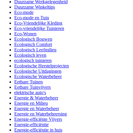
Duurzame Werkgelegenheid
Duurzame Winkeltips
Eco-mode
Eco-mode en Tuin
Eco-Vriendelijke Kleding
Eco-vriendelijke Tuinieren
Eco-Wonen
Ecologisch Bouwen
Ecologisch Comfort
Ecologisch Leefmilieu
Ecologisch leven
ecologisch tuinieren
Ecologische Herstelprojecten
Ecologische Uitdagingen
Ecologische Waterbeheer
Eetbare Tuinen
Eetbare Tuinvijvers
elektrische auto's
Energie & Waterbeheer
Energie en Milieu
Energie en Waterbeheer
Energie en Waterbeheersing
Energie-efficiënte Vijvers
Energie-efficiëntie
Energie-efficiëntie in huis