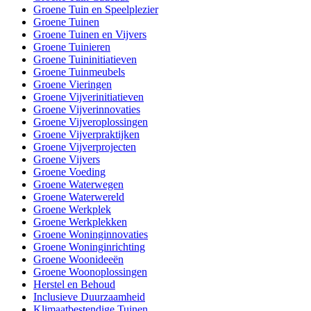
Groene Tuin en Speelplezier
Groene Tuinen
Groene Tuinen en Vijvers
Groene Tuinieren
Groene Tuininitiatieven
Groene Tuinmeubels
Groene Vieringen
Groene Vijverinitiatieven
Groene Vijverinnovaties
Groene Vijveroplossingen
Groene Vijverpraktijken
Groene Vijverprojecten
Groene Vijvers
Groene Voeding
Groene Waterwegen
Groene Waterwereld
Groene Werkplek
Groene Werkplekken
Groene Woninginnovaties
Groene Woninginrichting
Groene Woonideeën
Groene Woonoplossingen
Herstel en Behoud
Inclusieve Duurzaamheid
Klimaatbestendige Tuinen